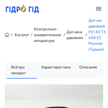
Перейти
к
Главно
основному
меню
содержанию
Строка
Датчик
навигации
давления
Контрольно-
Датчики
P21 A3 T3
Каталог
измерительная
давления
400 Z2
аппаратура
Pnomek
(Турция)
Всё про
Характеристики
Описание
продукт