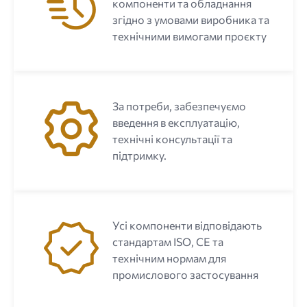
компоненти та обладнання
згідно з умовами виробника та
технічними вимогами проєкту
За потреби, забезпечуємо
введення в експлуатацію,
технічні консультації та
підтримку.
Усі компоненти відповідають
стандартам ISO, CE та
технічним нормам для
промислового застосування