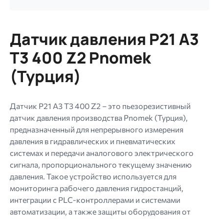
файл.
Ограничение
256
Датчик давления P21 A3
МБ.
Допустимые
T3 400 Z2 Pnomek
типы:
(Турция)
gif
jpg
jpeg
Датчик P21 A3 T3 400 Z2 – это пьезорезистивный
png.
датчик давления производства Pnomek (Турция),
предназначенный для непрерывного измерения
давления в гидравлических и пневматических
системах и передачи аналогового электрического
сигнала, пропорционального текущему значению
давления. Такое устройство используется для
мониторинга рабочего давления гидростанций,
интеграции с PLC-контроллерами и системами
автоматизации, а также защиты оборудования от