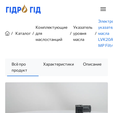
Перейти
к
Главно
основному
меню
содержанию
Строка
Электр
навигации
Комплектующие
Указатель
указате
Каталог
для
уровня
масла
маслостанций
масла
LVK20A
MP Filtr
Всё про
Характеристики
Описание
продукт