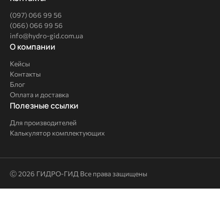
(097) 066 99 56
(066) 066 99 56
info@hydro-gid.com.ua
О
О компании
компании
Кейсы
Контакты
Блог
Оплата и доставка
Полезные
Полезные ссылки
ссылки
Для производителей
Калькулятор комплектующих
Ⓒ 2026 ГИДРО-ГИД Все права защищены