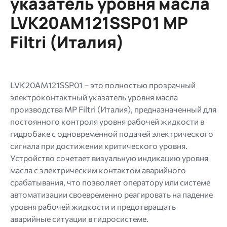
указатель уровня масла
типы:
LVK20AM121SSP01 MP
gif
jpg
Filtri (Италия)
jpeg
png.
LVK20AM121SSP01 – это полностью прозрачный
электроконтактный указатель уровня масла
производства MP Filtri (Италия), предназначенный для
постоянного контроля уровня рабочей жидкости в
гидробаке с одновременной подачей электрического
сигнала при достижении критического уровня.
Устройство сочетает визуальную индикацию уровня
масла с электрическим контактом аварийного
срабатывания, что позволяет оператору или системе
автоматизации своевременно реагировать на падение
уровня рабочей жидкости и предотвращать
аварийные ситуации в гидросистеме.