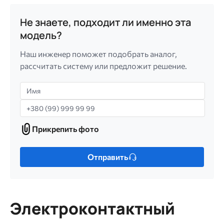
Не знаете, подходит ли именно эта
модель?
Наш инженер поможет подобрать аналог,
рассчитать систему или предложит решение.
Имя
Телефон
Прикрепить фото
Прикрепить
фото
Только
Отправить
один
файл.
Ограничение
256
Электроконтактный
МБ.
Допустимые