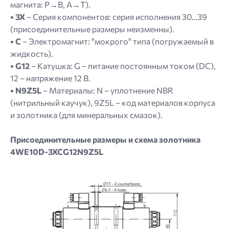
магнита: P→B, A→T).
• 3X
– Серия компонентов: серия исполнения 30…39
(присоединительные размеры неизменны).
• C
– Электромагнит: "мокрого" типа (погружаемый в
жидкость).
• G12
– Катушка: G – питание постоянным током (DC),
12 – напряжение 12 В.
• N9Z5L
– Материалы: N – уплотнение NBR
(нитрильный каучук), 9Z5L – код материалов корпуса
и золотника (для минеральных смазок).
Присоединительные размеры и схема золотника
4WE10D-3XCG12N9Z5L
Image