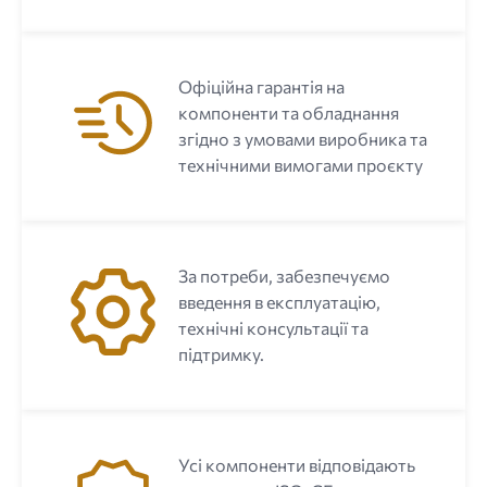
Офіційна гарантія на
компоненти та обладнання
згідно з умовами виробника та
технічними вимогами проєкту
За потреби, забезпечуємо
введення в експлуатацію,
технічні консультації та
підтримку.
Усі компоненти відповідають