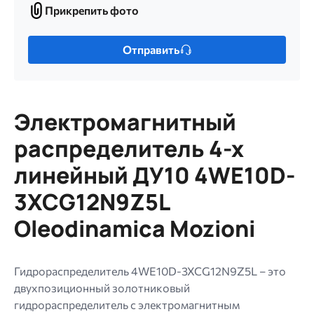
Прикрепить фото
Прикрепить
фото
Только
Отправить
один
файл.
Ограничение
256
Электромагнитный
МБ.
Допустимые
распределитель 4-х
типы:
линейный ДУ10 4WE10D-
gif
jpg
3XCG12N9Z5L
jpeg
Oleodinamica Mozioni
png.
Гидрораспределитель 4WE10D-3XCG12N9Z5L – это
двухпозиционный золотниковый
гидрораспределитель с электромагнитным