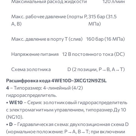
Максимальный расход жидкости
120 л/мин
Макс. рабочее давление (порты P,
315 бар (31.5
A, B)
МПа)
Макс. давление в порту T (слив)
160 бар (16 МПа)
Напряжение питания
12 В постоянного тока (DC)
Схема золотника
D (2 позиции, P→B, A→T)
Расшифровка кода 4WE10D-3XCG12N9Z5L
4
– Типоразмер: 4-линейный (4/2)
гидрораспределитель.
• WE10
– Серия: золотниковый гидрораспределитель
с электромагнитным управлением, типоразмер Ду 10
(NG10).
• D
– Гидравлическая схема: двухпозиционная схема D
(нормальное положение: P→A, B→T; при включении