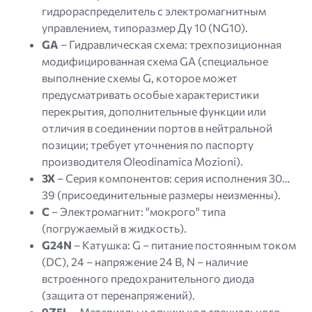
гидрораспределитель с электромагнитным
управлением, типоразмер Ду 10 (NG10).
GA
– Гидравлическая схема: трехпозиционная
модифицированная схема GA (специальное
выполнение схемы G, которое может
предусматривать особые характеристики
перекрытия, дополнительные функции или
отличия в соединении портов в нейтральной
позиции; требует уточнения по паспорту
производителя Oleodinamica Mozioni).
3X
– Серия компонентов: серия исполнения 30…
39 (присоединительные размеры неизменны).
C
– Электромагнит: "мокрого" типа
(погружаемый в жидкость).
G24N
– Катушка: G – питание постоянным током
(DC), 24 – напряжение 24 В, N – наличие
встроенного предохранительного диода
(защита от перенапряжений).
9Z5L
– Материалы и опции: код специального