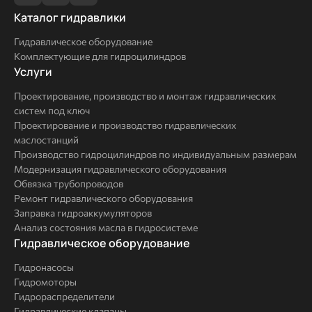
Каталог
Каталог гидравлики
гидравлики
Гидравлическое оборудование
Комплектующие для гидроцилиндров
Услуги
Услуги
Проектирование, производство и монтаж гидравлических
систем под ключ
Проектирование и производство гидравлических
маслостанций
Производство гидроцилиндров по индивидуальным размерам
Модернизация гидравлического оборудования
Обвязка трубопроводов
Ремонт гидравлического оборудования
Заправка гидроаккумуляторов
Анализ состояния масла в гидросистеме
Комплексные
Гидравлическое оборудование
решения
Гидронасосы
Гидромоторы
Гидрораспределители
Гидравлические клапаны