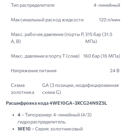
Тип распределителя
4-линейный
Максимальный расход жидкости
120 л/мин
Макс. рабочее давление (порты P,
315 бар (31.5
A, B)
МПа)
Макс. давление в порту T (слив)
160 бар (16 МПа)
Напряжение питания
24 В
Схема
GA (3 позиции, модифицированная
золотника
схема G)
Расшифровка кода 4WE10GA-3XCG24N9Z5L
4
– Типоразмер: 4-линейный (4/3)
гидрораспределитель.
WE10
– Серия: золотниковый