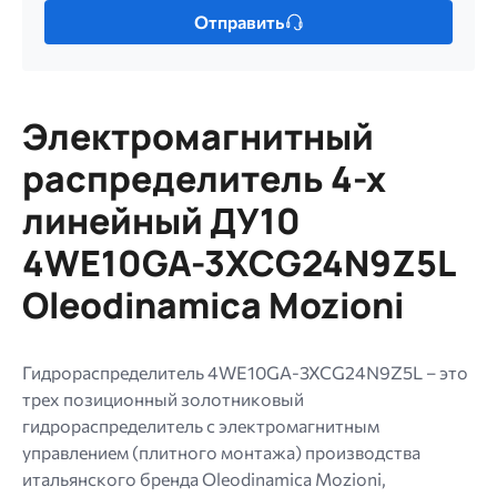
Отправить
один
файл.
Ограничение
256
Электромагнитный
МБ.
Допустимые
распределитель 4-х
типы:
линейный ДУ10
gif
jpg
4WE10GA-3XCG24N9Z5L
jpeg
Oleodinamica Mozioni
png.
Гидрораспределитель 4WE10GA-3XCG24N9Z5L – это
трех позиционный золотниковый
гидрораспределитель с электромагнитным
управлением (плитного монтажа) производства
итальянского бренда Oleodinamica Mozioni,