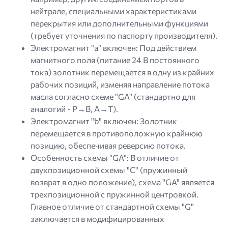
нейтрале, специальными характеристиками
перекрытия или дополнительными функциями
(требует уточнения по паспорту производителя).
Электромагнит "а" включен: Под действием
магнитного поля (питание 24 В постоянного
тока) золотник перемещается в одну из крайних
рабочих позиций, изменяя направление потока
масла согласно схеме "GA" (стандартно для
аналогий - P→B, A→T).
Электромагнит "b" включен: Золотник
перемещается в противоположную крайнюю
позицию, обеспечивая реверсию потока.
Особенность схемы "GA": В отличие от
двухпозиционной схемы "C" (пружинный
возврат в одно положение), схема "GA" является
трехпозиционной с пружинной центровкой.
Главное отличие от стандартной схемы "G"
заключается в модифицированных