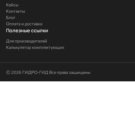
компании
Кейсы
Контакты
Блог
Оплата и доставка
Полезные
Полезные ссылки
ссылки
Для производителей
Калькулятор комплектующих
Ⓒ 2026 ГИДРО-ГИД Все права защищены