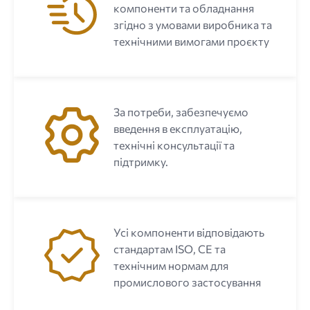
компоненти та обладнання
згідно з умовами виробника та
технічними вимогами проєкту
За потреби, забезпечуємо
введення в експлуатацію,
технічні консультації та
підтримку.
Усі компоненти відповідають
стандартам ISO, CE та
технічним нормам для
промислового застосування