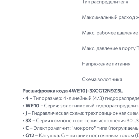
Тип распределителя
Максимальный расход 
Макс. рабочее давление (
Макс. давление в порту T
Напряжение питания
Схема золотника
Расшифровка кода 4WE10J-3XCG12N9Z5L
•
4
– Типоразмер: 4-линейный (4/3) гидрораспред
•
WE10
– Серия: золотниковый гидрораспределите
•
J
– Гидравлическая схема: трехпозиционная схема
•
3X
– Серия компонентов: серия исполнения 30…
•
C
– Электромагнит: "мокрого" типа (погружаемы
•
G12
– Катушка: G – питание постоянным током (DC