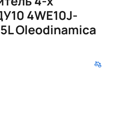
тель 4-х
ДУ10 4WE10J-
L Oleodinamica