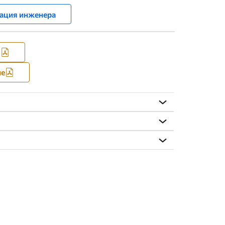
ация инженера
я
ие