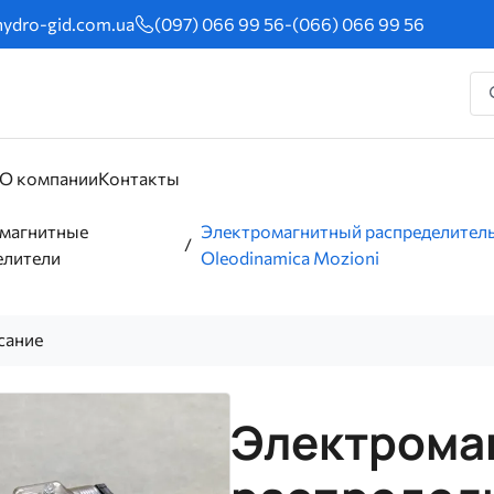
ydro-gid.com.ua
(097) 066 99 56
-
(066) 066 99 56
О компании
Контакты
магнитные
Электромагнитный распределител
елители
Oleodinamica Mozioni
сание
Электрома