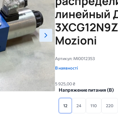
распредели
линейный 
3XCG12N9Z5
Mozioni
Артикул: MI0012353
В наявності
5 925,00 ₴
Напряжение питания (B)
12
24
110
220