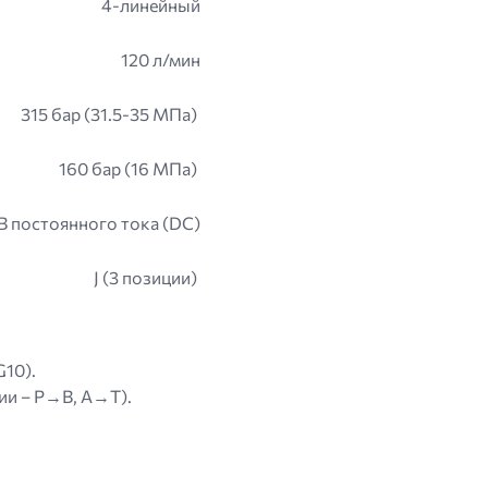
4-линейный
120 л/мин
315 бар (31.5-35 МПа)
160 бар (16 МПа)
 В постоянного тока (DC)
J (3 позиции)
G10).
ции – P→B, A→T).