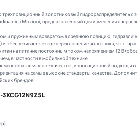
 трехпозиционный золотниковый гидрораспределитель с 
dinamica Mozioni, предназначенный для изменения направл
ом и пружинным возвратом в среднюю позицию, гидравличес
) и обеспечивает четкое переключение золотника, что гар
читан на питание постоянным током напряжением 12 В (об
ием, в частности в мобильной технике.
ременное итальянское качество, инновационный подход и 
ориентация на самые высокие стандарты качества. Дополни
йских брендов.
J-3XCG12N9Z5L
ер)