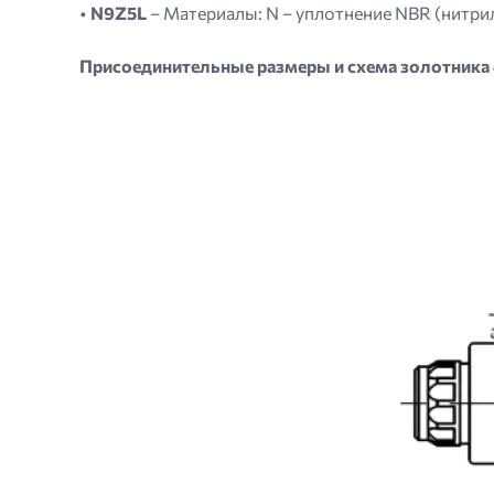
•
N9Z5L
– Материалы: N – уплотнение NBR (нитрил
Присоединительные размеры и схема золотник
Image