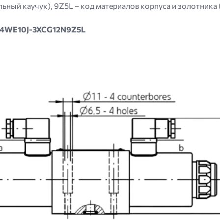
ьный каучук), 9Z5L – код материалов корпуса и золотника 
а 4WE10J-3XCG12N9Z5L