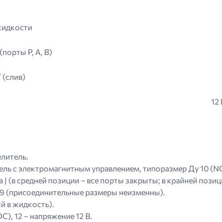
жидкости
порты P, A, B)
 (слив)
12
елитель.
ль с электромагнитным управлением, типоразмер Ду 10 (N
 J (в средней позиции – все порты закрыты; в крайней пози
39 (присоединительные размеры неизменны).
й в жидкость).
), 12 – напряжение 12 В.