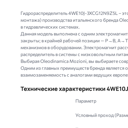
jpg
jpeg
Гидрораспределитель 4WE10J-3XCG12N9Z5L – это
png.
монтажа) производства итальянского бренда Oleo
в гидравлических системах.
Данная модель выполнена с одним электромагнит
закрыты; в крайней рабочей позиции — P→B, A→T
механизмов в оборудовании. Электромагнит расс
распределитель в системы с низковольтным питан
Выбирая Oleodinamica Mozioni, вы выбираете сов
Одним из главных преимуществ бренда является 
взаимозаменяемость с аналогами ведущих европе
Технические характеристики 4WE10
Параметр
Условный проход (Разм