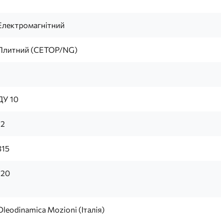
Електромагнітний
Плитний (CETOP/NG)
1
ДУ 10
12
315
120
Oleodinamica Mozioni (Італія)