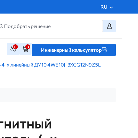
RU
0
0
Инженерный калькулятор
ь 4-х линейный ДУ10 4WE10J-3XCG12N9Z5L
гнитный