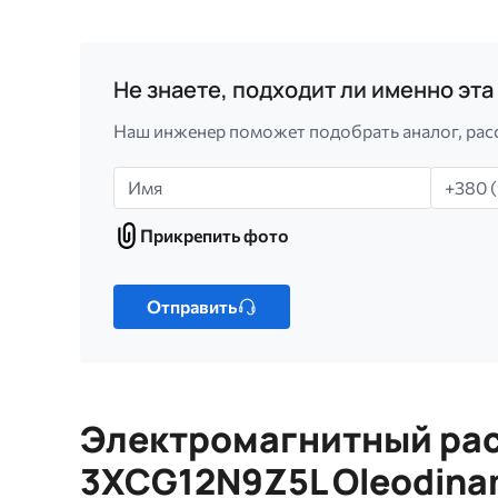
Не знаете, подходит ли именно эт
Наш инженер поможет подобрать аналог, рас
Имя
Телефо
Прикрепить фото
Прикрепить
фото
Только
один
Отправить
файл.
Ограничение
256
МБ.
Электромагнитный рас
Допустимые
типы:
3XCG12N9Z5L Oleodinam
gif