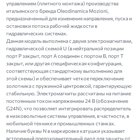
управлением (плитного монтажа) производства
итальянского бренда Oleodinamica Mozioni,
предназначенный для изменения направления, пуска и
остановки потока рабочей жидкости в
гидравлических системах.
Данная модель выполнена с двумя электромагнитами,
гидравлической схемой U (в нейтральной позиции
порт P закрыт, порт A соединен с портом B, порт T
закрыт, или другая специфическая конфигурация,
соответствующая стандартному выполнению для
этой схемы) и обеспечивает четкое переключение
золотника с пружинной центровкой, гарантирующую
стабильную. Электромагниты рассчитаны на питание
постоянным током напряжением 24 В (обозначение
G24N), что позволяет интегрировать распределитель
в низковольтные системы управления, в частности, в
мобильной технике и промышленных станках.
Наличие буквы N в маркировке катушки указывает
встроенный предохранительный диод для защиты от