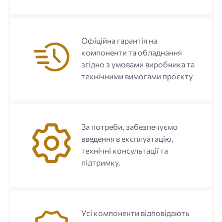
Офіційна гарантія на
компоненти та обладнання
згідно з умовами виробника та
технічними вимогами проєкту
За потреби, забезпечуємо
введення в експлуатацію,
технічні консультації та
підтримку.
Усі компоненти відповідають