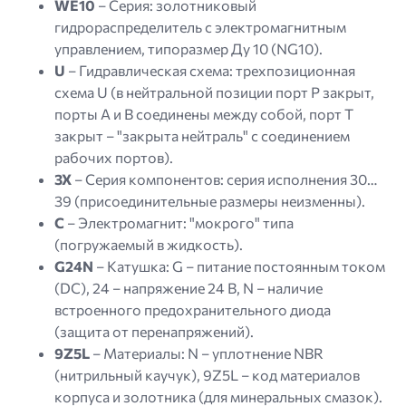
WE10
– Серия: золотниковый
гидрораспределитель с электромагнитным
управлением, типоразмер Ду 10 (NG10).
U
– Гидравлическая схема: трехпозиционная
схема U (в нейтральной позиции порт P закрыт,
порты A и B соединены между собой, порт T
закрыт – "закрыта нейтраль" с соединением
рабочих портов).
3X
– Серия компонентов: серия исполнения 30…
39 (присоединительные размеры неизменны).
C
– Электромагнит: "мокрого" типа
(погружаемый в жидкость).
G24N
– Катушка: G – питание постоянным током
(DC), 24 – напряжение 24 В, N – наличие
встроенного предохранительного диода
(защита от перенапряжений).
9Z5L
– Материалы: N – уплотнение NBR
(нитрильный каучук), 9Z5L – код материалов
корпуса и золотника (для минеральных смазок).