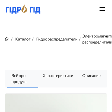
Перейти
к
Главно
основному
меню
содержанию
Строка
навигации
Электромагнит
Каталог
Гидрораспределители
распределител
Всё про
Характеристики
Описание
продукт