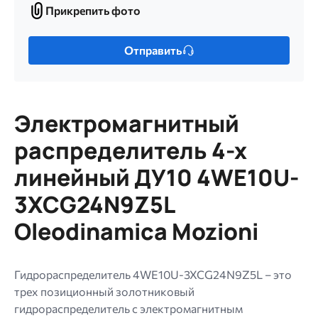
Прикрепить фото
Прикрепить
фото
Только
Отправить
один
файл.
Ограничение
256
Электромагнитный
МБ.
Допустимые
распределитель 4-х
типы:
линейный ДУ10 4WE10U-
gif
jpg
3XCG24N9Z5L
jpeg
Oleodinamica Mozioni
png.
Гидрораспределитель 4WE10U-3XCG24N9Z5L – это
трех позиционный золотниковый
гидрораспределитель с электромагнитным