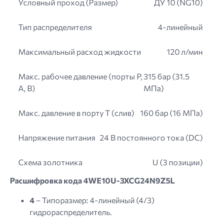
Условный проход (Размер)
ДУ 10 (NG10)
Тип распределителя
4-линейный
Максимальный расход жидкости
120 л/мин
Макс. рабочее давление (порты P,
315 бар (31.5
A, B)
МПа)
Макс. давление в порту T (слив)
160 бар (16 МПа)
Напряжение питания
24 В постоянного тока (DC)
Схема золотника
U (3 позиции)
Расшифровка кода 4WE10U-3XCG24N9Z5L
4
– Типоразмер: 4-линейный (4/3)
гидрораспределитель.