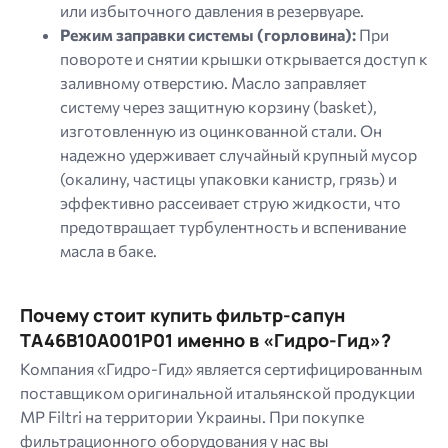
или избыточного давления в резервуаре.
Режим заправки системы (горловина):
При
повороте и снятии крышки открывается доступ к
заливному отверстию. Масло заправляет
систему через защитную корзину (
basket
),
изготовленную из оцинкованной стали. Он
надежно удерживает случайный крупный мусор
(окалину, частицы упаковки канистр, грязь) и
эффективно рассеивает струю жидкости, что
предотвращает турбулентность и вспенивание
масла в баке.
Почему стоит купить фильтр-сапун
TA46B10A001P01 именно в «Гидро-Гид»?
Компания «Гидро-Гид» является сертифицированным
поставщиком оригинальной итальянской продукции
MP Filtri на территории Украины. При покупке
фильтрационного оборудования у нас вы