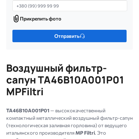
Телефон
Прикрепить фото
Прикрепить
фото
Только
Отправить
один
файл.
Ограничение
256
Воздушный фильтр-
МБ.
Допустимые
сапун TA46B10A001P01
типы:
MPFiltri
gif
jpg
jpeg
TA46B10A001P01
— высококачественный
png.
компактный металлический воздушный фильтр-сапун
(технологическая заливная горловина) от ведущего
итальянского производителя
MP Filtri
. Это