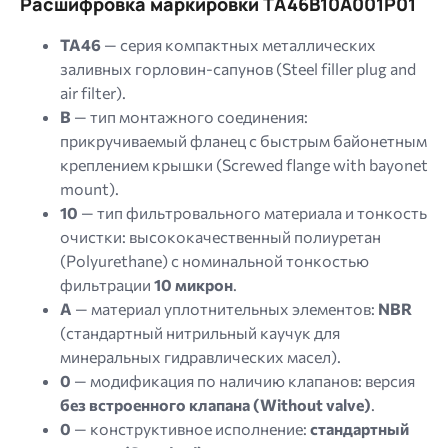
Расшифровка маркировки TA46B10A001P01
TA46
— серия компактных металлических
заливных горловин-сапунов (Steel filler plug and
air filter).
B
— тип монтажного соединения:
прикручиваемый фланец с быстрым байонетным
креплением крышки (
Screwed flange with bayonet
mount
).
10
— тип фильтровального материала и тонкость
очистки: высококачественный полиуретан
(
Polyurethane
) с номинальной тонкостью
фильтрации
10 микрон
.
A
— материал уплотнительных элементов:
NBR
(стандартный нитрильный каучук для
минеральных гидравлических масел).
0
— модификация по наличию клапанов: версия
без встроенного клапана (Without valve)
.
0
— конструктивное исполнение:
стандартный