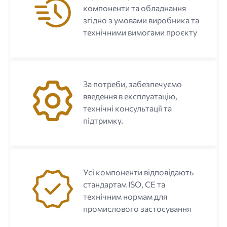
компоненти та обладнання
згідно з умовами виробника та
технічними вимогами проєкту
За потреби, забезпечуємо
введення в експлуатацію,
технічні консультації та
підтримку.
Усі компоненти відповідають
стандартам ISO, CE та
технічним нормам для
промислового застосування