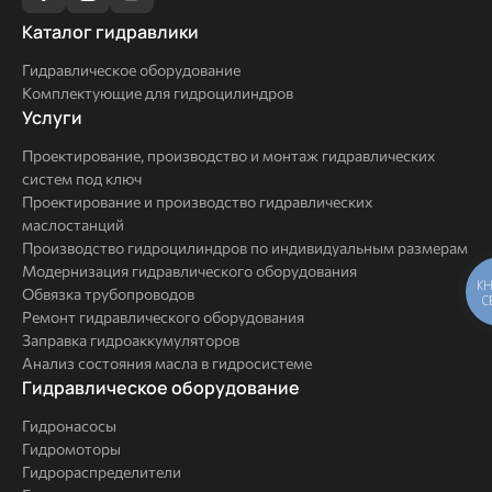
Каталог
Каталог гидравлики
гидравлики
Гидравлическое оборудование
Комплектующие для гидроцилиндров
Услуги
Услуги
Проектирование, производство и монтаж гидравлических
систем под ключ
Проектирование и производство гидравлических
маслостанций
Производство гидроцилиндров по индивидуальным размерам
Модернизация гидравлического оборудования
К
Обвязка трубопроводов
С
Ремонт гидравлического оборудования
Заправка гидроаккумуляторов
Анализ состояния масла в гидросистеме
Комплексные
Гидравлическое оборудование
решения
Гидронасосы
Гидромоторы
Гидрораспределители