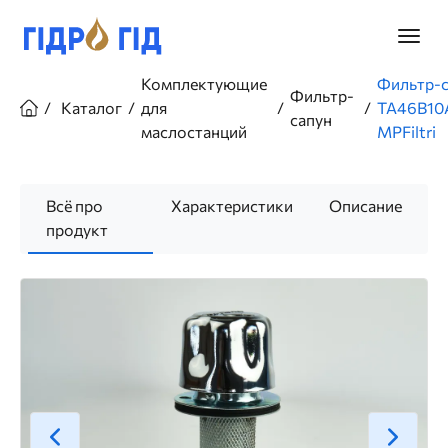
Перейти
к
Главно
основному
меню
содержанию
Строка
Комплектующие
Фильтр-с
Фильтр-
навигации
Каталог
для
TA46B10
сапун
маслостанций
MPFiltri
Всё про
Характеристики
Описание
продукт