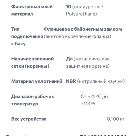
Фильтровальный
10
(полиуретан /
материал
Polyurethane)
Тип
Фланцевое с байонетным замком
подключения
(винтовое крепление фланца)
к баку
Наличие заливной
Да
(металлическая
сетки (корзины)
защитная корзина)
Материал уплотнений
NBR
(нитрильный каучук)
Диапазон рабочих
От -25°C до
температур
+100°C
Вес устройства
0,100 кг