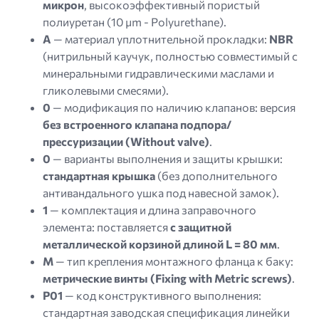
микрон
, высокоэффективный пористый
полиуретан (
10 µm - Polyurethane
).
A
— материал уплотнительной прокладки:
NBR
(нитрильный каучук, полностью совместимый с
минеральными гидравлическими маслами и
гликолевыми смесями).
0
— модификация по наличию клапанов: версия
без встроенного клапана подпора/
прессуризации (Without valve)
.
0
— варианты выполнения и защиты крышки:
стандартная крышка
(без дополнительного
антивандального ушка под навесной замок).
1
— комплектация и длина заправочного
элемента: поставляется
с защитной
металлической корзиной длиной L = 80 мм
.
M
— тип крепления монтажного фланца к баку:
метрические винты (Fixing with Metric screws)
.
P01
— код конструктивного выполнения:
стандартная заводская спецификация линейки