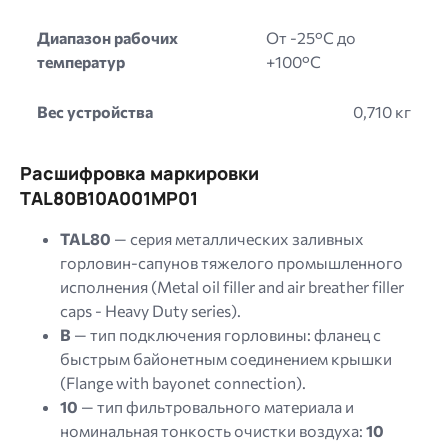
Диапазон рабочих
От -25°C до
температур
+100°C
Вес устройства
0,710 кг
Расшифровка маркировки
TAL80B10A001MP01
TAL80
— серия металлических заливных
горловин-сапунов тяжелого промышленного
исполнения (
Metal oil filler and air breather filler
caps - Heavy Duty series
).
B
— тип подключения горловины: фланец с
быстрым байонетным соединением крышки
(
Flange with bayonet connection
).
10
— тип фильтровального материала и
номинальная тонкость очистки воздуха:
10