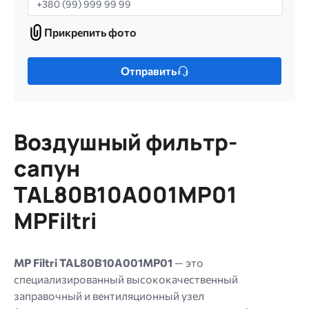
Прикрепить фото
Прикрепить
фото
Только
Отправить
один
файл.
Ограничение
256
Воздушный фильтр-
МБ.
Допустимые
сапун
типы:
TAL80B10A001MP01
gif
jpg
MPFiltri
jpeg
png.
MP Filtri TAL80B10A001MP01
— это
специализированный высококачественный
заправочный и вентиляционный узел