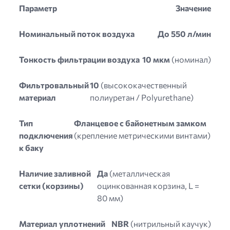
Параметр
Значение
Номинальный поток воздуха
До 550 л/мин
Тонкость фильтрации воздуха
10 мкм
(номинал)
Фильтровальный
10
(высококачественный
материал
полиуретан / Polyurethane)
Тип
Фланцевое с байонетным замком
подключения
(крепление метрическими винтами)
к баку
Наличие заливной
Да
(металлическая
сетки (корзины)
оцинкованная корзина, L =
80 мм)
Материал уплотнений
NBR
(нитрильный каучук)