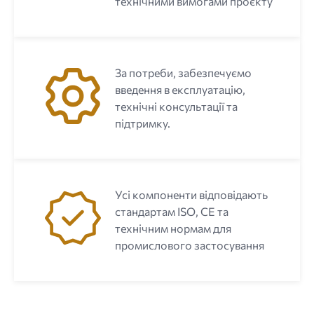
технічними вимогами проєкту
За потреби, забезпечуємо
введення в експлуатацію,
технічні консультації та
підтримку.
Усі компоненти відповідають
стандартам ISO, CE та
технічним нормам для
промислового застосування