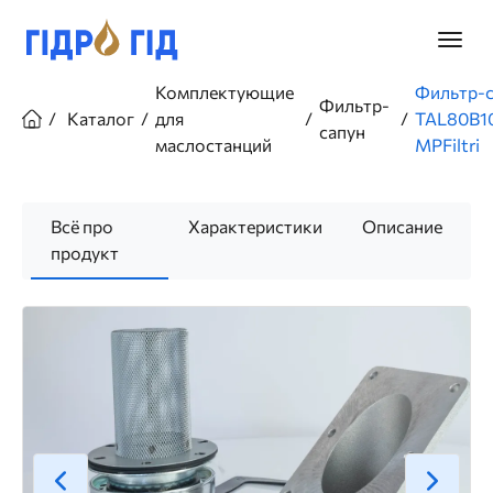
Перейти
к
Главно
основному
меню
содержанию
Строка
Комплектующие
Фильтр-с
Фильтр-
навигации
Каталог
для
TAL80B1
сапун
маслостанций
MPFiltri
Всё про
Характеристики
Описание
продукт