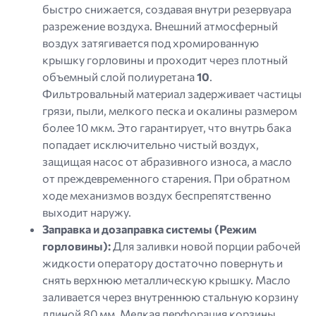
быстро снижается, создавая внутри резервуара
разрежение воздуха. Внешний атмосферный
воздух затягивается под хромированную
крышку горловины и проходит через плотный
объемный слой полиуретана
10
.
Фильтровальный материал задерживает частицы
грязи, пыли, мелкого песка и окалины размером
более 10 мкм. Это гарантирует, что внутрь бака
попадает исключительно чистый воздух,
защищая насос от абразивного износа, а масло
от преждевременного старения. При обратном
ходе механизмов воздух беспрепятственно
выходит наружу.
Заправка и дозаправка системы (Режим
горловины):
Для заливки новой порции рабочей
жидкости оператору достаточно повернуть и
снять верхнюю металлическую крышку. Масло
заливается через внутреннюю стальную корзину
длиной 80 мм. Мелкая перфорация корзины