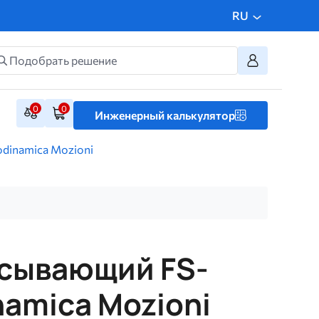
RU
0
0
Инженерный калькулятор
dinamica Mozioni
асывающий FS-
namica Mozioni