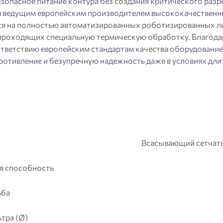
зопасное питание контура без создания критического разре
тся ведущим европейским производителем высококачестве
тся на полностью автоматизированных роботизированных л
 проходящих специальную термическую обработку. Благод
тветствию европейским стандартам качества оборудование
ротивление и безупречную надежность даже в условиях дл
Всасывающий сетчатый
я способность
ьба
тра (Ø)