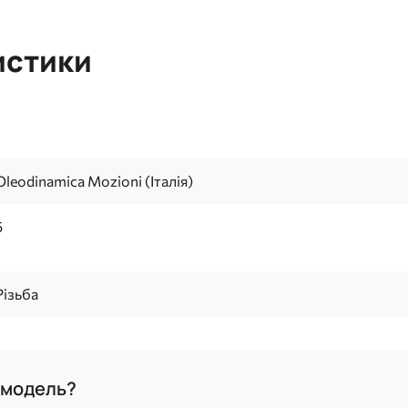
истики
Oleodinamica Mozioni (Італія)
5
Різьба
а модель?