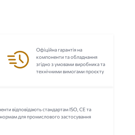
Офіційна гарантія на
компоненти та обладнання
згідно з умовами виробника та
технічними вимогами проєкту
енти відповідають стандартам ISO, CE та
 нормам для промислового застосування