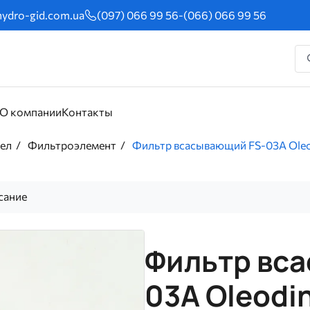
ydro-gid.com.ua
(097) 066 99 56
-
(066) 066 99 56
О компании
Контакты
сел
Фильтроэлемент
Фильтр всасывающий FS-03A Oleo
сание
Фильтр вс
03A Oleodi