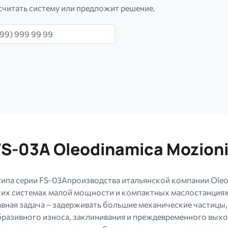
считать систему или предложит решение.
н
S-03A Oleodinamica Mozion
ипа серии FS-03Aпроизводства итальянской компании Oleod
ких системах малой мощности и компактных маслостанциях
вная задача – задерживать большие механические частицы, 
разивного износа, заклинивания и преждевременного выход