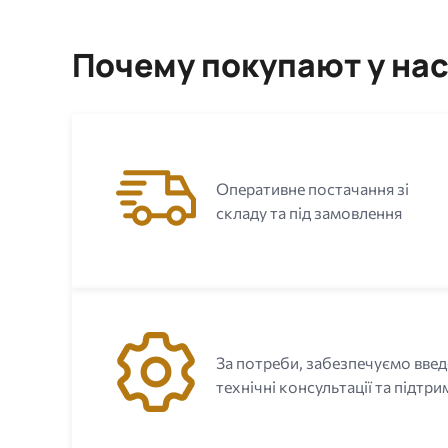
Почему покупают у на
Оперативне постачання зі
складу та під замовлення
За потреби, забезпечуємо введ
технічні консультації та підтри