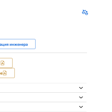
ация инженера
я
ие