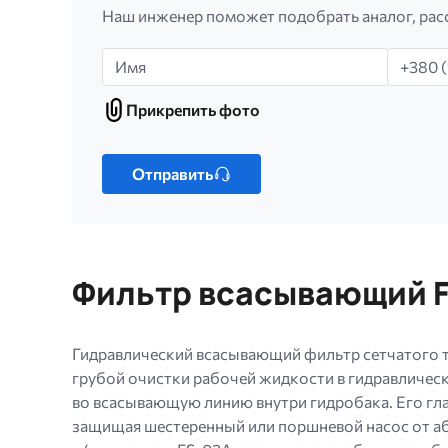
Наш инженер поможет подобрать аналог, рас
Имя
Телефо
Прикрепить фото
Прикрепить
фото
Только
один
Отправить
файл.
Ограничение
256
МБ.
Фильтр всасывающий F
Допустимые
типы:
gif
Гидравлический всасывающий фильтр сетчатого т
jpg
грубой очистки рабочей жидкости в гидравличес
jpeg
во всасывающую линию внутри гидробака. Его гла
png.
защищая шестеренный или поршневой насос от аб