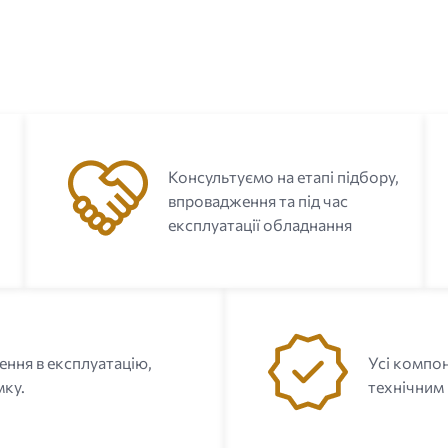
с
Консультуємо на етапі підбору,
впровадження та під час
експлуатації обладнання
ення в експлуатацію,
Усі компон
мку.
технічним