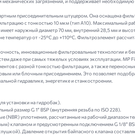
и механических загрязнений, и поддерживает необходимую 
дартным присоединительным штуцером. Она оснащена филь
ьтрацию с тонкостью 10 мкм (тип A10). Максимальный раб
т имеет наружный диаметр 70 мм, внутренний 28,5 мм и выс
не температур от -25°C до +110°C. Фильтроэлемент рассчита
ю точность, инновационные фильтровальные технологии и б
тем даже при самых тяжелых условиях эксплуатации. MP Fi
нтов с разной тонкостью фильтрации, а также переносные
бовым или блочным присоединением. Это позволяет подобр
альной гидравлике, энергетике и станкостроении.
ля установки на гидробак).
ный размер G 1" BSP (внутренняя резьба по ISO 228).
е (NBR) уплотнения, рассчитанные на рабочий диапазон тем
ым) клапаном и предусмотренным подключением G 1/8" BSP
лушкой). Давление открытия байпасного клапана составляет