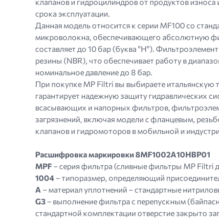
клапанов и гидроцилиндров от продуктов износа 
png.
срока эксплуатации.
Данная модель относится к серии MF100 со стан
микроволокна, обеспечивающего абсолютную фил
составляет до 10 бар (буква "H"). Фильтроэлемен
резины (NBR), что обеспечивает работу в диапазо
номинальное давление до 8 бар.
При покупке MP Filtri вы выбираете итальянску
гарантирует надежную защиту гидравлических сис
всасывающих и напорных фильтров, фильтроэлеме
загрязнений, включая модели с фланцевым, резь
клапанов и гидромоторов в мобильной и индустри
Расшифровка маркировки 8MF1002A10HBP01
MPF
– серия фильтра (сливные фильтры MP Filtri д
1004
– типоразмер, определяющий присоединитель
A
– материал уплотнений – стандартные нитриловы
G3
– выполнение фильтра с перепускным (байпасн
стандартной комплектации отверстие закрыто заг