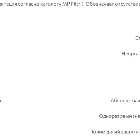
ктация согласно каталогу MP Filtri). Обозначает отсутстви
1
С
Неорга
и
Абсолютная 
Одноразовый (н
Полимерный защитны