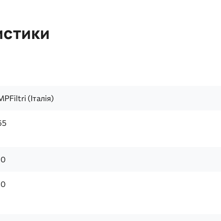
истики
MPFiltri (Італія)
65
10
10