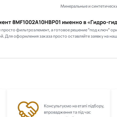
Минеральные и синтетическ
мент 8MF1002A10HBP01 именно в «Гидро-ги
 не просто фильтроэлемент, а готовое решение "под ключ"
. Для оформления заказа просто оставляйте заявку на наше
с
Консультуємо на етапі підбору,
впровадження та під час