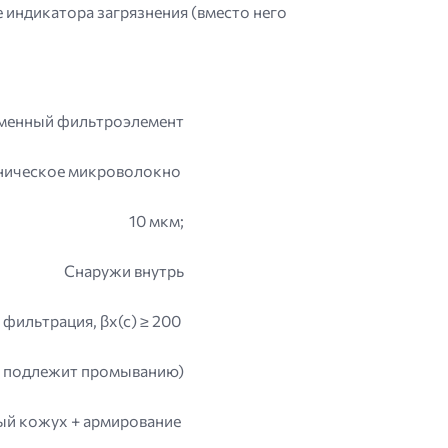
е индикатора загрязнения (вместо него
менный фильтроэлемент
ническое микроволокно
10 мкм;
Снаружи внутрь
фильтрация, βx(c) ≥ 200
е подлежит промыванию)
й кожух + армирование