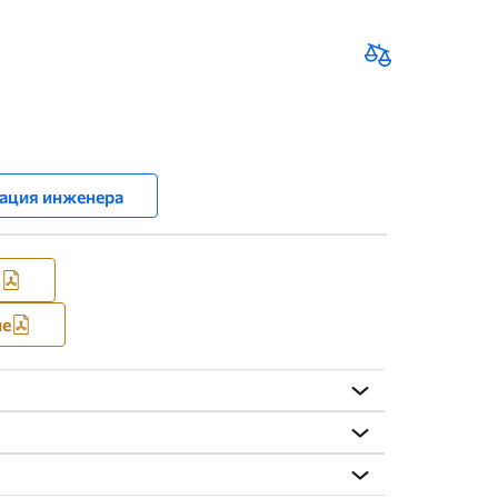
ация инженера
я
ие