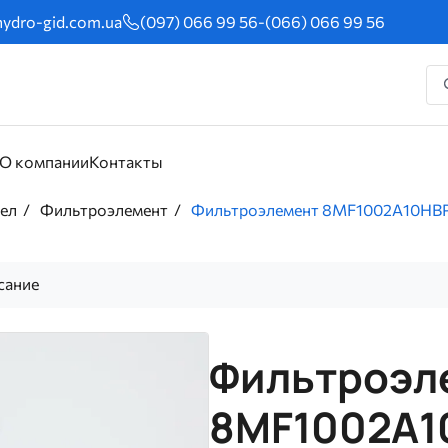
ydro-gid.com.ua
(097) 066 99 56
-
(066) 066 99 56
О компании
Контакты
сел
Фильтроэлемент
Фильтроэлемент 8MF1002A10HBP0
сание
Фильтроэл
8MF1002A10