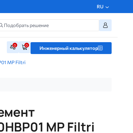
RU
0
0
Инженерный калькулятор
1 MP Filtri
емент
HBP01 MP Filtri