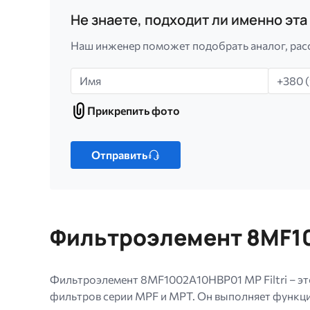
Не знаете, подходит ли именно эт
Наш инженер поможет подобрать аналог, рас
Имя
Телефо
Прикрепить фото
Прикрепить
фото
Только
один
Отправить
файл.
Ограничение
256
МБ.
Фильтроэлемент 8MF10
Допустимые
типы:
gif
Фильтроэлемент 8MF1002A10HBP01 MP Filtri – эт
jpg
фильтров серии MPF и MPT. Он выполняет функци
jpeg