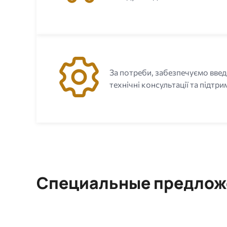
За потреби, забезпечуємо введ
технічні консультації та підтри
Специальные предлож