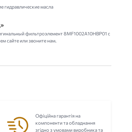
ие гидравлические масла
д»
 оригинальный фильтроэлемент 8MF1002A10HBP01 с
м сайте или звоните нам.
Офіційна гарантія на
компоненти та обладнання
згідно з умовами виробника та