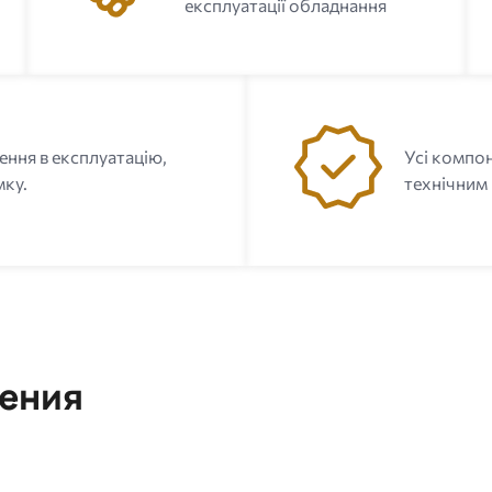
експлуатації обладнання
ення в експлуатацію,
Усі компон
мку.
технічним
ения