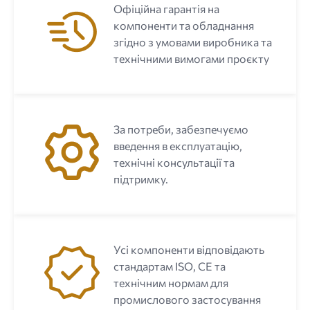
Офіційна гарантія на
компоненти та обладнання
згідно з умовами виробника та
технічними вимогами проєкту
За потреби, забезпечуємо
введення в експлуатацію,
технічні консультації та
підтримку.
Усі компоненти відповідають
стандартам ISO, CE та
технічним нормам для
промислового застосування