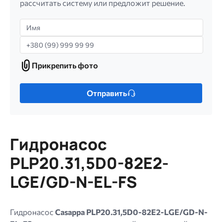
рассчитать систему или предложит решение.
Имя
Телефон
Прикрепить фото
Прикрепить
фото
Только
Отправить
один
файл.
Ограничение
256
Гидронасос
МБ.
Допустимые
PLP20.31,5D0-82E2-
типы:
LGE/GD-N-EL-FS
gif
jpg
jpeg
Гидронасос
Casappa PLP20.31,5D0-82E2-LGE/GD-N-
png.