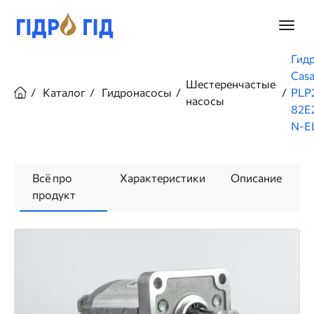
Перейти
к
Главно
основному
меню
содержанию
Строка
Гид
навигации
Cas
Шестеренчастые
Каталог
Гидронасосы
PLP
насосы
82E
N-E
Всё про
Характеристики
Описание
продукт