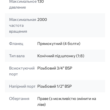
Максимальное
130
давление
Максимальная
2000
частота
вращения
Фланец
Прямокутний (4 болти)
Тип вала
Конічний під шпонку (1:8)
Всмоктуючий
Різьбовий 3/4" BSP
порт
Напірний порт
Різьбовий 1/2" BSP
Обертання
Праве (з можливістю змінити на
ліве)