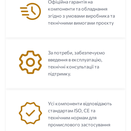
Офіційна гарантія на
компоненти та обладнання
згідно з умовами виробника та
технічними вимогами проєкту
За потреби, забезпечуємо
введення в експлуатацію,
технічні консультації та
підтримку.
Усі компоненти відповідають
стандартам ISO, CE та
технічним нормам для
промислового застосування