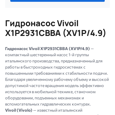
файл.
Ограничение
256
Гидронасос Vivoil
МБ.
Допустимые
X1P2931CBBA (XV1P/4.9)
типы:
gif
jpg
Гидронасос Vivoil X1P2931CBBA (XV1P/4.9)
—
jpeg
компактный шестеренный насос 1-й группы
png.
итальянского производства, предназначенный для
работы в быстроходных гидросистемах с
повышенными требованиями к стабильности подачи.
Благодаря увеличенному рабочему объему и высокой
допустимой частоте вращения модель эффективно
используется в мобильной технике, станочном
оборудовании, подъемных механизмах и
вспомогательных гидравлических контурах.
Vivoil (Vivolo)
— известный итальянский