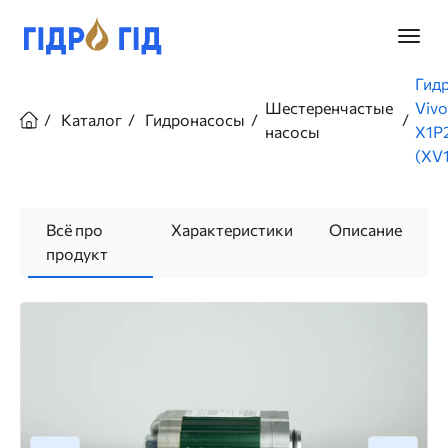
Перейти
к
Главно
основному
меню
содержанию
Строка
Гид
навигации
Шестеренчастые
Vivo
Каталог
Гидронасосы
насосы
X1P
(XV1
Всё про
Характеристики
Описание
продукт