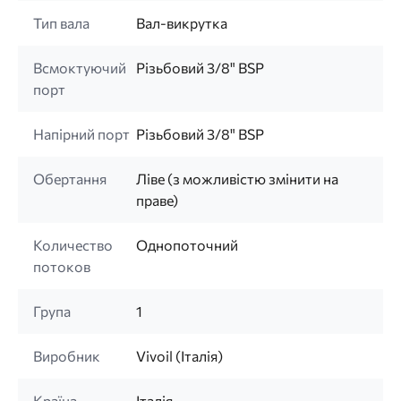
Тип вала
Вал-викрутка
Всмоктуючий
Різьбовий 3/8" BSP
порт
Напірний порт
Різьбовий 3/8" BSP
Обертання
Ліве (з можливістю змінити на
праве)
Количество
Однопоточний
потоков
Група
1
Виробник
Vivoil (Італія)
Країна
Італія