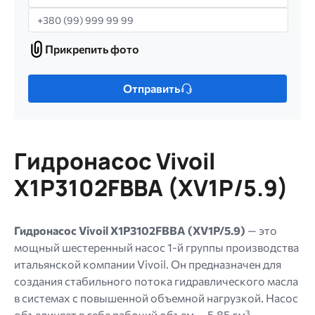
Телефон
Прикрепить фото
Прикрепить
фото
Только
Отправить
один
файл.
Ограничение
256
Гидронасос Vivoil
МБ.
Допустимые
X1P3102FBBA (XV1P/5.9)
типы:
gif
jpg
Гидронасос Vivoil X1P3102FBBA (XV1P/5.9)
— это
jpeg
мощный шестеренный насос 1-й группы производства
png.
итальянской компании Vivoil. Он предназначен для
создания стабильного потока гидравлического масла
в системах с повышенной объемной нагрузкой. Насос
объединяет в себе рабочий объем — 5,85 см³,