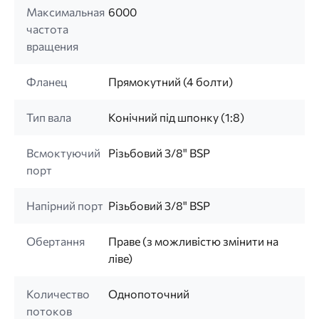
Максимальная
6000
частота
вращения
Фланец
Прямокутний (4 болти)
Тип вала
Конічний під шпонку (1:8)
Всмоктуючий
Різьбовий 3/8" BSP
порт
Напірний порт
Різьбовий 3/8" BSP
Обертання
Праве (з можливістю змінити на
ліве)
Количество
Однопоточний
потоков