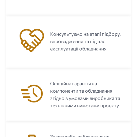
Консультуємо на етапі підбору,
впровадження та під час
експлуатації обладнання
Офіційна гарантія на
компоненти та обладнання
згідно з умовами виробника та
технічними вимогами проєкту
За потреби, забезпечуємо