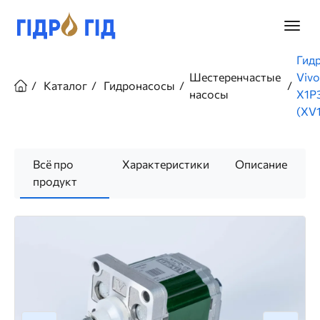
Перейти
к
Главно
основному
меню
содержанию
Строка
Гид
навигации
Шестеренчастые
Vivo
Каталог
Гидронасосы
насосы
X1P
(XV1
Всё про
Характеристики
Описание
продукт