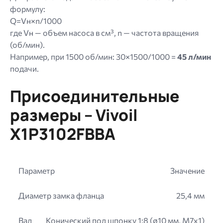
формулу:
Q=Vн×n/1000
где Vн — объем насоса в см³, n — частота вращения
(об/мин).
Например, при 1500 об/мин: 30×1500/1000 =
45 л/мин
подачи.
Присоединительные
размеры – Vivoil
X1P3102FBBA
Параметр
Значение
Диаметр замка фланца
25,4 мм
Вал
Конический под шпонку 1:8 (ø10 мм, M7x1)