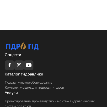
Соцсети
Каталог
Каталог гидравлики
гидравлики
Гидравлическое оборудование
Комплектующие для гидроцилиндров
Услуги
Услуги
Проектирование, производство и монтаж гидравлических
систем под ключ