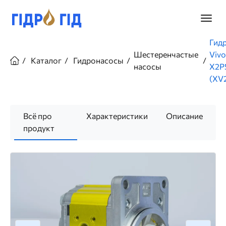
Перейти
к
Главно
основному
меню
содержанию
Строка
Гид
навигации
Шестеренчастые
Vivo
Каталог
Гидронасосы
насосы
X2P
(XV2
Всё про
Характеристики
Описание
продукт