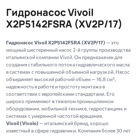
256
Гидронасос Vivoil
МБ.
Допустимые
X2P5142FSRA (XV2P/17)
типы:
gif
jpg
Гидронасос Vivoil X2P5142FSRA (XV2P/17)
— это
jpeg
мощный шестеренный насос 2-й группы производства
png.
итальянской компании Vivoil. Он предназначен для
создания стабильного потока гидравлического масла
в системах с повышенной объемной нагрузкой. Насос
объединяет высокий рабочий объем — 16,8 см³,
надежность в работе и простоту монтажа в
соответствии с европейскими стандартами. Его
широко применяют в тяжелом промышленном
оборудовании, мобильной технике, гидростанциях и
системах с умеренной частотой вращения.
Vivoil (Vivolo)
— итальянский бренд, хорошо
известный в сфере гидравлики. Компания более 30 лет