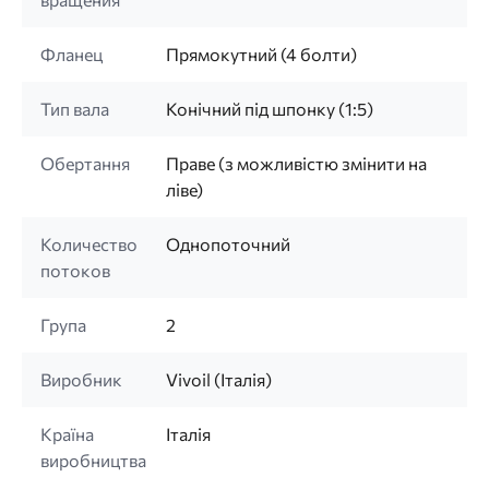
Фланец
Прямокутний (4 болти)
Тип вала
Конічний під шпонку (1:5)
Обертання
Праве (з можливістю змінити на
ліве)
Количество
Однопоточний
потоков
Група
2
Виробник
Vivoil (Італія)
Країна
Італія
виробництва