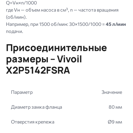
Q=Vн×n/1000
где Vн — объем насоса в см³, n — частота вращения
(об/мин).
Например, при 1500 об/мин: 30×1500/1000 =
45 л/мин
подачи.
Присоединительные
размеры – Vivoil
X2P5142FSRA
Параметр
Значение
Диаметр замка фланца
80 мм
Отверстия крепежа
Ø9 мм