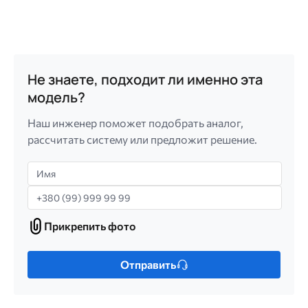
Не знаете, подходит ли именно эта
модель?
Наш инженер поможет подобрать аналог,
рассчитать систему или предложит решение.
Имя
Телефон
Прикрепить фото
Прикрепить
фото
Только
Отправить
один
файл.
Ограничение