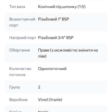
Тип вала
Конічний під шпонку (1:5)
Всмоктуючий
Різьбовий 1" BSP
порт
Напірний порт
Різьбовий 3/4" BSP
Обертання
Праве (з можливістю змінити на
ліве)
Количество
Однопоточний
потоков
Група
2
Виробник
Vivoil (Італія)
Країна
Італія