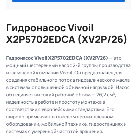
файл.
Ограничение
256
Гидронасос Vivoil
МБ.
Допустимые
X2P5702EDCA (XV2P/26)
типы:
gif
jpg
Гидронасос Vivoil X2P5702EDCA (XV2P/26)
— это
jpeg
мощный шестеренный насос 2-й группы производства
png.
итальянской компании Vivoil. Он предназначен для
создания стабильного потока гидравлического масла
в системах с повышенной объемной нагрузкой. Насос
объединяет высокий рабочий объем — 26,2 см³,
надежность в работе и простоту монтажа в
соответствии с европейскими стандартами. Его
широко применяют в тяжелом промышленном
оборудовании, мобильной технике, гидростанциях и
системах с умеренной частотой вращения.