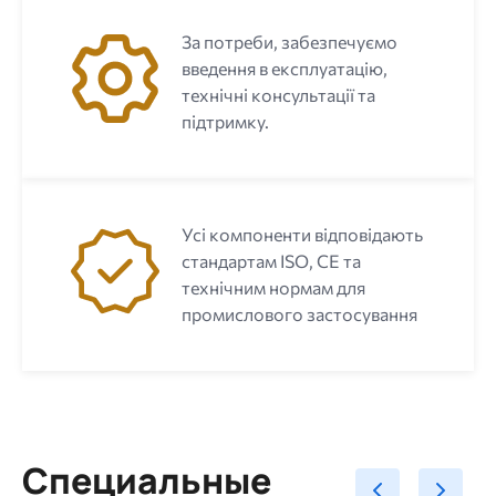
За потреби, забезпечуємо
введення в експлуатацію,
технічні консультації та
підтримку.
Усі компоненти відповідають
стандартам ISO, CE та
технічним нормам для
промислового застосування
Специальные