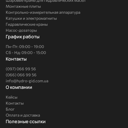
Шаровые краны для гидравлических масел
Монтажные плиты
Контрольно-измерительная аппаратура
Катушки и электромагниты
Гидравлические краны
Насос-дозаторы
График работы
Пн-Пт: 09:00 - 19:00
Сб - Нд: 09:00 - 15:00
Контакты
(097) 066 99 56
(066) 066 99 56
info@hydro-gid.com.ua
О
О компании
компании
Кейсы
Контакты
Блог
Оплата и доставка
Полезные
Полезные ссылки