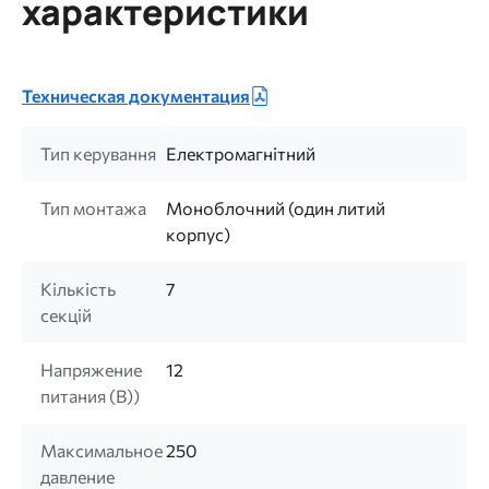
характеристики
Техническая документация
Тип керування
Електромагнітний
Тип монтажа
Моноблочний (один литий
корпус)
Кількість
7
секцій
Напряжение
12
питания (B))
Максимальное
250
давление