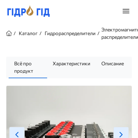
Перейти
к
Главно
основному
меню
содержанию
Строка
Электромагнит
навигации
Каталог
Гидрораспределители
распределител
Всё про
Характеристики
Описание
продукт