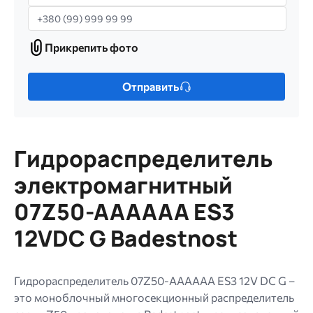
Телефон
Прикрепить фото
Прикрепить
фото
Только
Отправить
один
файл.
Ограничение
256
Гидрораспределитель
МБ.
Допустимые
электромагнитный
типы:
07Z50-AAAAAA ES3
gif
jpg
12VDC G Badestnost
jpeg
png.
Гидрораспределитель 07Z50-AAAAAA ES3 12V DC G –
это моноблочный многосекционный распределитель