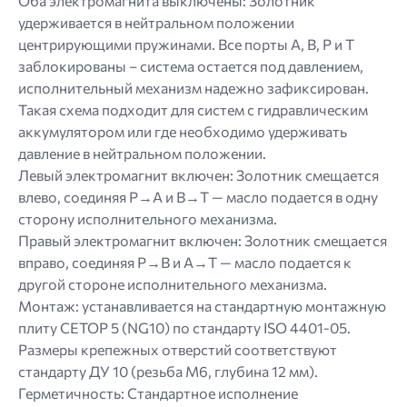
Оба электромагнита выключены: Золотник
удерживается в нейтральном положении
центрирующими пружинами. Все порты A, B, P и T
заблокированы – система остается под давлением,
исполнительный механизм надежно зафиксирован.
Такая схема подходит для систем с гидравлическим
аккумулятором или где необходимо удерживать
давление в нейтральном положении.
Левый электромагнит включен: Золотник смещается
влево, соединяя P→A и B→T — масло подается в одну
сторону исполнительного механизма.
Правый электромагнит включен: Золотник смещается
вправо, соединяя P→B и A→T — масло подается к
другой стороне исполнительного механизма.
Монтаж: устанавливается на стандартную монтажную
плиту CETOP 5 (NG10) по стандарту ISO 4401-05.
Размеры крепежных отверстий соответствуют
стандарту ДУ 10 (резьба M6, глубина 12 мм).
Герметичность: Стандартное исполнение