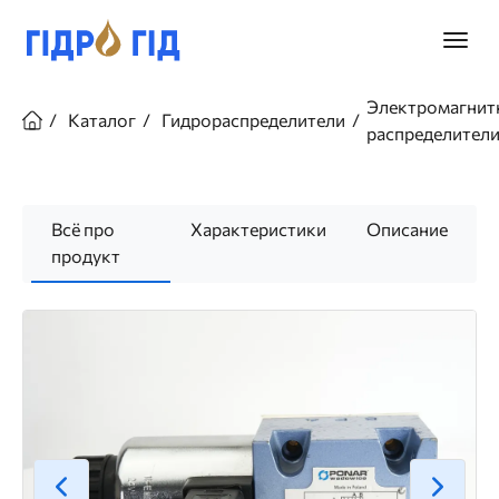
Перейти
к
Главно
основному
меню
содержанию
Строка
Электромагнит
навигации
Каталог
Гидрораспределители
распределител
Всё про
Характеристики
Описание
продукт