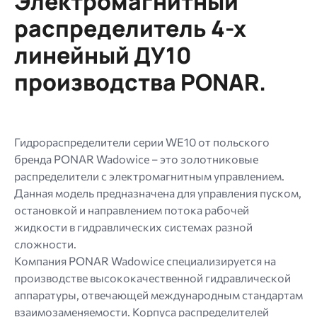
Электромагнитный
Допустимые
распределитель 4-х
типы:
линейный ДУ10
gif
jpg
производства PONAR.
jpeg
png.
Гидрораспределители серии WE10 от польского
бренда PONAR Wadowice – это золотниковые
распределители с электромагнитным управлением.
Данная модель предназначена для управления пуском,
остановкой и направлением потока рабочей
жидкости в гидравлических системах разной
сложности.
Компания PONAR Wadowice специализируется на
производстве высококачественной гидравлической
аппаратуры, отвечающей международным стандартам
взаимозаменяемости. Корпуса распределителей