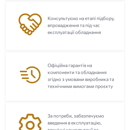
Консультуємо на етапі підбору,
впровадження та під час
експлуатації обладнання
Офіційна гарантія на
компоненти та обладнання
згідно з умовами виробника та
технічними вимогами проєкту
За потреби, забезпечуємо
введення в експлуатацію,
технічні консультації та