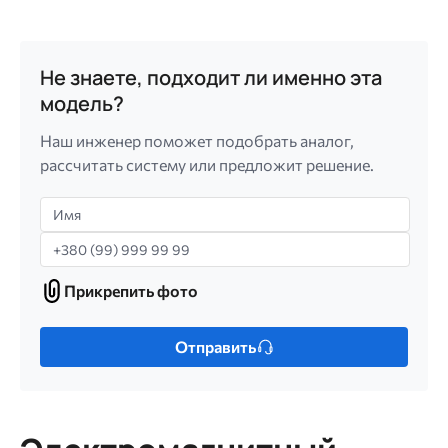
Не знаете, подходит ли именно эта
модель?
Наш инженер поможет подобрать аналог,
рассчитать систему или предложит решение.
Имя
Телефон
Прикрепить фото
Прикрепить
фото
Только
Отправить
один
файл.
Ограничение
256
МБ.