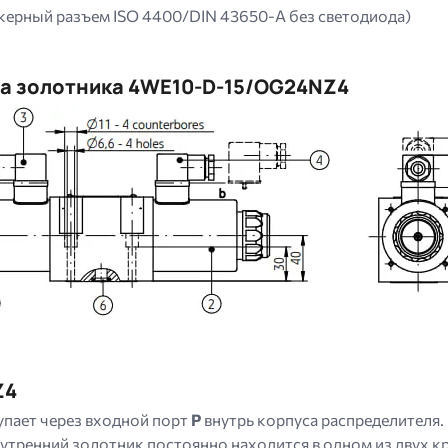
керный разъем ISO 4400/DIN 43650-A без светодиода)
а золотника 4WE10-D-15/OG24NZ4
Z4
упает через входной порт
P
внутрь корпуса распределителя. 
внутренний золотник постоянно находится в одном из двух