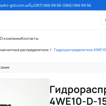
ydro-gid.com.ua
(097) 066 99 56
-
(066) 066 99 56
О компании
Контакты
магнитные распределители
Гидрораспределитель 4WE1
сание
Гидрорасп
4WE10-D-1