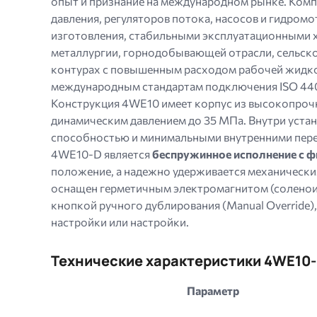
опыт и признание на международном рынке. Компа
давления, регуляторов потока, насосов и гидро
изготовления, стабильными эксплуатационными х
металлургии, горнодобывающей отрасли, сельско
контурах с повышенным расходом рабочей жидкос
международным стандартам подключения ISO 440
Конструкция 4WE10 имеет корпус из высокопрочн
динамическим давлением до 35 МПа. Внутри уст
способностью и минимальными внутренними пере
4WE10-D является
беспружинное исполнение с ф
положение, а надежно удерживается механически
оснащен герметичным электромагнитом (соленои
кнопкой ручного дублирования (Manual Override)
настройки или настройки.
Технические характеристики 4WE10
Параметр