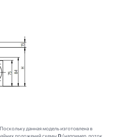
Поскольку данная модель изготовлена ​​в
 крайних положений схемы
D
(например, поток