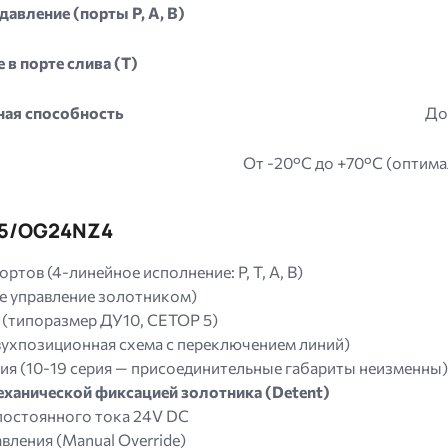
авление (порты P, A, B)
в порте слива (Т)
ная способность
До
От -20°C до +70°C (оптима
15/OG24NZ4
тов (4-линейное исполнение: P, T, A, B)
е управление золотником)
(типоразмер ДУ10, CETOP 5)
двухпозиционная схема с переключением линий)
ия (10-19 серия — присоединительные габариты неизменны)
еханической фиксацией золотника (Detent)
постоянного тока 24V DC
вления (Manual Override)