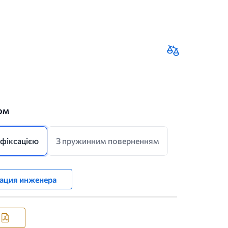
ом
 фіксацією
З пружинним поверненням
ация инженера
я