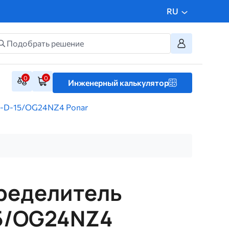
RU
0
0
Инженерный калькулятор
0-D-15/ОG24NZ4 Ponar
ределитель
5/ОG24NZ4