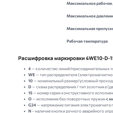
Максимальное рабочее д
Максимальное давление 
Максимальная пропуск
Рабочая температура
Расшифровка маркировки 4WE10-D-
4
— количество линий/присоединительных пор
WE
— тип распределителя (электромагнитно
10
— номинальный размер/условный проход 
D
— схема распределения / тип золотника (
15
— номер серии конструктивного исполнен
O
— исполнение без поворотных пружин
с м
G24
— напряжение питания электромагнита 
N
– наличие кнопки ручного аварийного упра