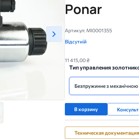
Ponar
Артикул: MI0001355
Відсутній
11 415,00 ₴
Тип управления золотник
Безпружинне з механічною
В корзину
Консульт
Техническая документаци