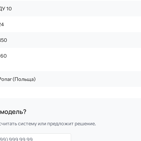
ДУ 10
24
350
160
Ponar (Польща)
а модель?
считать систему или предложит решение.
н