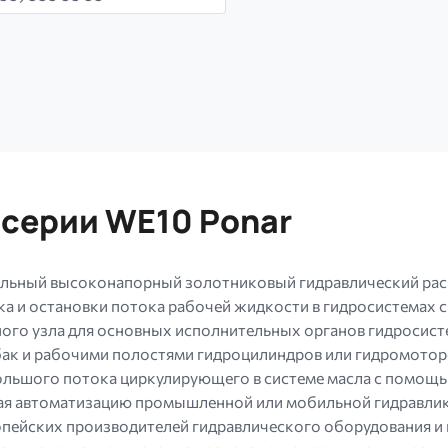
серии WE10 Ponar
ьный высоконапорный золотниковый гидравлический расп
ка и остановки потока рабочей жидкости в гидросистемах 
го узла для основных исполнительных органов гидросист
ак и рабочими полостями гидроцилиндров или гидромоторо
ольшого потока циркулирующего в системе масла с помощь
ая автоматизацию промышленной или мобильной гидравлик
ропейских производителей гидравлического оборудования 