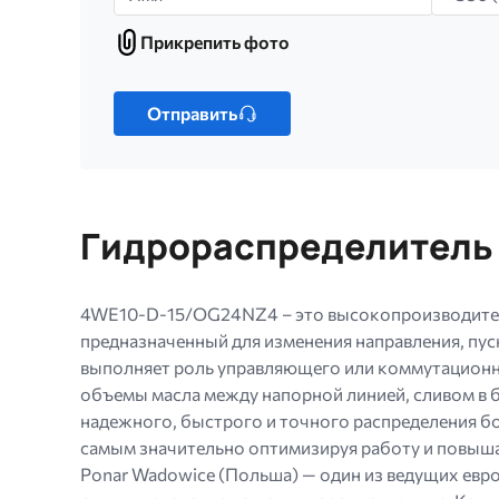
Прикрепить фото
Прикрепить
фото
Только
один
Отправить
файл.
Ограничение
256
МБ.
Гидрораспределитель 
Допустимые
типы:
gif
4WE10-D-15/OG24NZ4 – это высокопроизводител
jpg
предназначенный для изменения направления, пус
jpeg
выполняет роль управляющего или коммутационно
png.
объемы масла между напорной линией, сливом в б
надежного, быстрого и точного распределения б
самым значительно оптимизируя работу и повыш
Ponar Wadowice (Польша) — один из ведущих ев