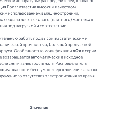
ической аппаратуры: распределителей, клапанов
ция Ponar известна высоким качеством
оким использованием в машиностроении,
о создана для стыкового (плитного) монтажа в
ия под нагрузкой и соответствие
ительную работу под высоким статическим и
еханической прочностью, большой пропускной
корпуса. Особенностью модификации
«O»
в серии
 не возвращается автоматически в исходное
ле снятия электросигнала. Распределитель
щим плавное и бесшумное переключение, а также
временного отсутствия электропитания во время
Значение