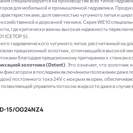
ния специализируется на производстве всех типов гидравл
моторов для мобильной и промышленной гидравлики. Продук
арактеристиками, долговечностью чугунного литья и шир
хозяйственной и дорожной технике. Серия WE10 специальн
ти, где критически важны высокая надежность переключен
1 (CETOP 5).
ого гидравлического чугунного литья, рассчитанный на дл
ановлен прецизионный золотник, отличающийся высокой м
токами благодаря прецизионному притиранию к стенкам 
иксацией золотника (Detent)
. Это означает, что золотник
м фиксатором в последнем включенном положении даже пос
дом) постоянного тока 24V с мокрым якорем, обеспечиваю
, позволяющей управлять потоком жидкости даже в случае 
-D-15/OG24NZ4