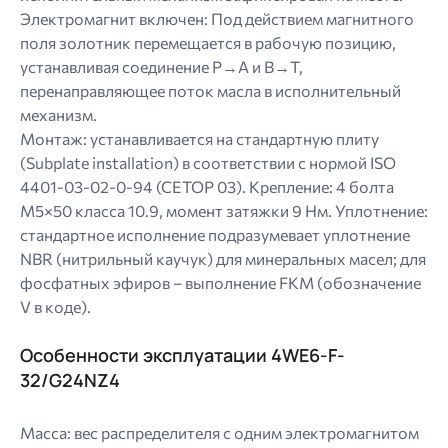
Электромагнит включен: Под действием магнитного
поля золотник перемещается в рабочую позицию,
устанавливая соединение P→A и B→T,
перенаправляющее поток масла в исполнительный
механизм.
Монтаж: устанавливается на стандартную плиту
(Subplate installation) в соответствии с нормой ISO
4401-03-02-0-94 (CETOP 03). Крепление: 4 болта
M5×50 класса 10.9, момент затяжки 9 Нм. Уплотнение:
стандартное исполнение подразумевает уплотнение
NBR (нитрильный каучук) для минеральных масел; для
фосфатных эфиров – выполнение FKM (обозначение
V в коде).
Особенности эксплуатации 4WE6-F-
32/G24NZ4
Масса: вес распределителя с одним электромагнитом