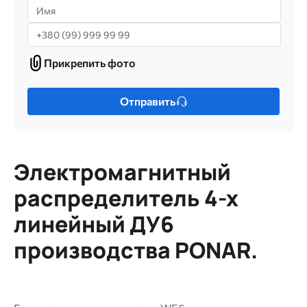
Имя
Телефон
Прикрепить фото
Прикрепить
фото
Только
Отправить
один
файл.
Ограничение
256
Электромагнитный
МБ.
Допустимые
распределитель 4-х
типы:
линейный ДУ6
gif
jpg
производства PONAR.
jpeg
png.