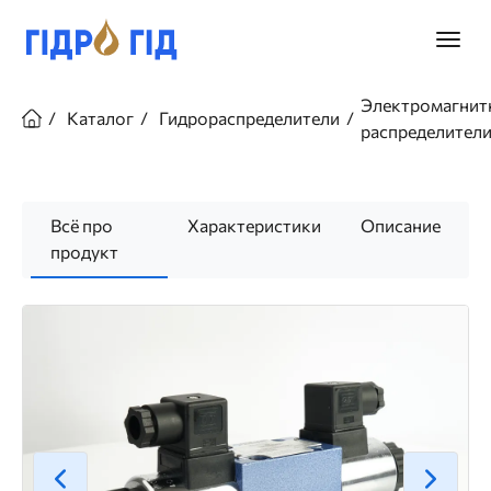
Перейти
к
Главно
основному
меню
содержанию
Строка
Электромагнит
навигации
Каталог
Гидрораспределители
распределител
Всё про
Характеристики
Описание
продукт