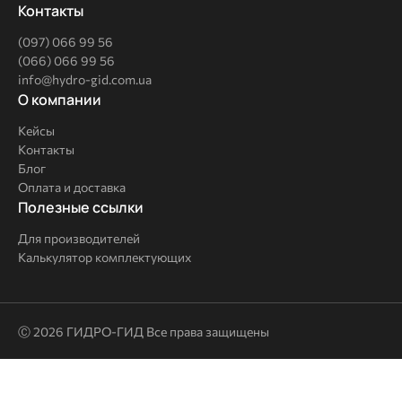
Контакты
(097) 066 99 56
(066) 066 99 56
info@hydro-gid.com.ua
О
О компании
компании
Кейсы
Контакты
Блог
Оплата и доставка
Полезные
Полезные ссылки
ссылки
Для производителей
Калькулятор комплектующих
Ⓒ 2026 ГИДРО-ГИД Все права защищены