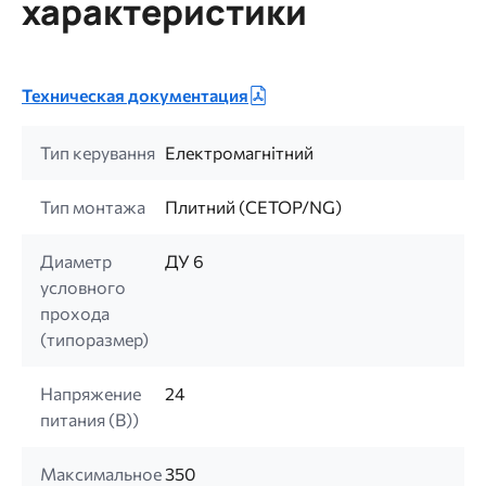
характеристики
Техническая документация
Тип керування
Електромагнітний
Тип монтажа
Плитний (CETOP/NG)
Диаметр
ДУ 6
условного
прохода
(типоразмер)
Напряжение
24
питания (B))
Максимальное
350