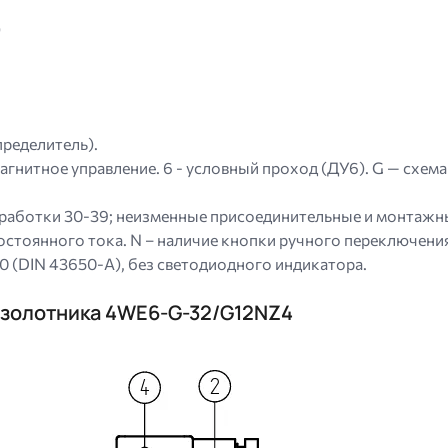
)
ределитель).
нитное управление. 6 - условный проход (ДУ6). G — схема 
азработки 30-39; неизменные присоединительные и монтажн
постоянного тока. N – наличие кнопки ручного переключени
0 (DIN 43650-A), без светодиодного индикатора.
 золотника 4WE6-G-32/G12NZ4