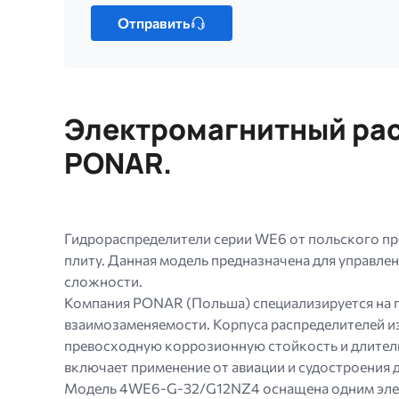
один
Отправить
файл.
Ограничение
256
МБ.
Электромагнитный рас
Допустимые
типы:
PONAR.
gif
jpg
jpeg
png.
Гидрораспределители серии WE6 от польского п
плиту. Данная модель предназначена для управле
сложности.
Компания PONAR (Польша) специализируется на 
взаимозаменяемости. Корпуса распределителей и
превосходную коррозионную стойкость и длитель
включает применение от авиации и судостроени
Модель 4WE6-G-32/G12NZ4 оснащена одним элект