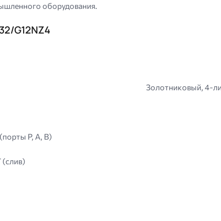
мышленного оборудования.
-32/G12NZ4
Золотниковый, 4-л
порты P, A, B)
T (слив)