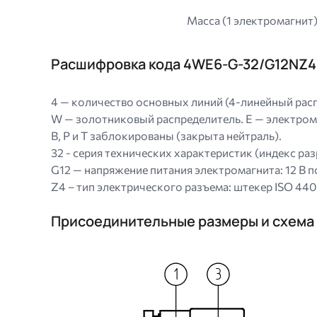
Масса (1 электромагнит
Расшифровка кода 4WE6-G-32/G12NZ4
4 — количество основных линий (4-линейный расп
W — золотниковый распределитель. E — электромаг
B, P и T заблокированы (закрыта нейтраль).
32 - серия технических характеристик (индекс р
G12 — напряжение питания электромагнита: 12 В 
Z4 – тип электрического разъема: штекер ISO 440
Присоединительные размеры и схема
Image