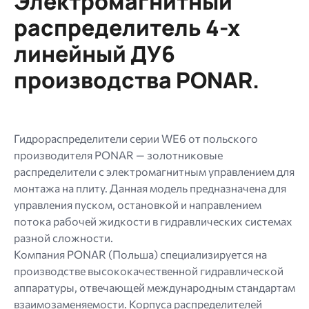
Электромагнитный
Допустимые
распределитель 4-х
типы:
линейный ДУ6
gif
jpg
производства PONAR.
jpeg
png.
Гидрораспределители серии WE6 от польского
производителя PONAR — золотниковые
распределители с электромагнитным управлением для
монтажа на плиту. Данная модель предназначена для
управления пуском, остановкой и направлением
потока рабочей жидкости в гидравлических системах
разной сложности.
Компания PONAR (Польша) специализируется на
производстве высококачественной гидравлической
аппаратуры, отвечающей международным стандартам
взаимозаменяемости. Корпуса распределителей