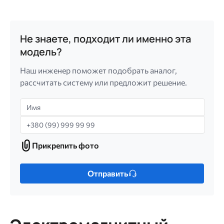
Не знаете, подходит ли именно эта
модель?
Наш инженер поможет подобрать аналог,
рассчитать систему или предложит решение.
Имя
Телефон
Прикрепить фото
Прикрепить
фото
Только
Отправить
один
файл.
Ограничение
256
МБ.