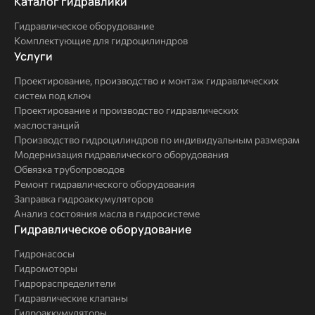
Каталог
Каталог гидравлики
гидравлики
Гидравлическое оборудование
Комплектующие для гидроцилиндров
Услуги
Услуги
Проектирование, производство и монтаж гидравлических
систем под ключ
Проектирование и производство гидравлических
маслостанций
Производство гидроцилиндров по индивидуальным размерам
Модернизация гидравлического оборудования
Обвязка трубопроводов
Ремонт гидравлического оборудования
Заправка гидроаккумуляторов
Анализ состояния масла в гидросистеме
Комплексные
Гидравлическое оборудование
решения
Гидронасосы
Гидромоторы
Гидрораспределители
Гидравлические клапаны
Гидроаккумуляторы