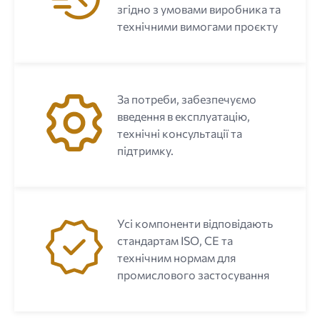
згідно з умовами виробника та
технічними вимогами проєкту
За потреби, забезпечуємо
введення в експлуатацію,
технічні консультації та
підтримку.
Усі компоненти відповідають
стандартам ISO, CE та
технічним нормам для
промислового застосування