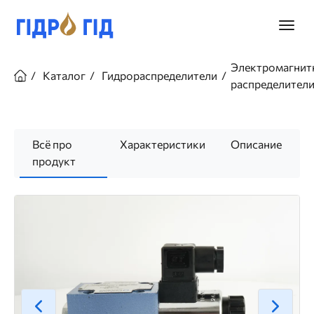
Перейти
к
Главно
основному
меню
содержанию
Строка
Электромагнит
навигации
Каталог
Гидрораспределители
распределител
Всё про
Характеристики
Описание
продукт