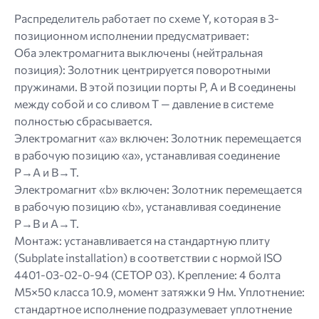
Распределитель работает по схеме Y, которая в 3-
позиционном исполнении предусматривает:
Оба электромагнита выключены (нейтральная
позиция): Золотник центрируется поворотными
пружинами. В этой позиции порты P, A и B соединены
между собой и со сливом T — давление в системе
полностью сбрасывается.
Электромагнит «a» включен: Золотник перемещается
в рабочую позицию «a», устанавливая соединение
P→A и B→T.
Электромагнит «b» включен: Золотник перемещается
в рабочую позицию «b», устанавливая соединение
P→B и A→T.
Монтаж: устанавливается на стандартную плиту
(Subplate installation) в соответствии с нормой ISO
4401-03-02-0-94 (CETOP 03). Крепление: 4 болта
M5×50 класса 10.9, момент затяжки 9 Нм. Уплотнение:
стандартное исполнение подразумевает уплотнение