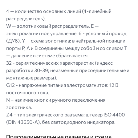
4 — количество основных линий (4-линейный
распределитель).
W — золотниковый распределитель. E —
электромагнитное управление. 6 - условный проход
(ДУ6). Y — схема золотника: в нейтральной позиции
порты P, A и B соединены между собой и со сливом T
— давление в системе сбрасывается.
32 - серия технических характеристик (индекс
разработки 30-39; неизменные присоединительные и
монтажные размеры).
G12 - напряжение питания электромагнитов: 12 В
постоянного тока.
N – наличие кнопки ручного переключения
золотника.
Z4 – тип электрического разъема: штекер ISO 4400
(DIN 43650-A), без светодиодного индикатора.
Присоединительные размеры и схема