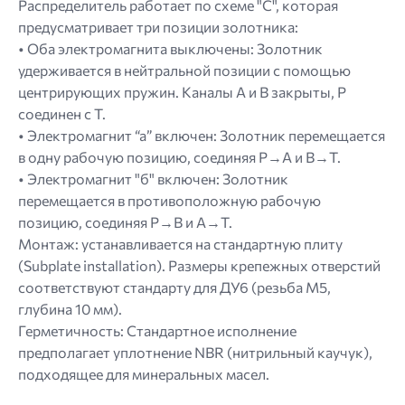
Распределитель работает по схеме "C", которая
предусматривает три позиции золотника:
• Оба электромагнита выключены: Золотник
удерживается в нейтральной позиции с помощью
центрирующих пружин. Каналы A и B закрыты, P
соединен с T.
• Электромагнит “а” включен: Золотник перемещается
в одну рабочую позицию, соединяя P→A и B→T.
• Электромагнит "б" включен: Золотник
перемещается в противоположную рабочую
позицию, соединяя P→B и A→T.
Монтаж: устанавливается на стандартную плиту
(Subplate installation). Размеры крепежных отверстий
соответствуют стандарту для ДУ6 (резьба M5,
глубина 10 мм).
Герметичность: Стандартное исполнение
предполагает уплотнение NBR (нитрильный каучук),
подходящее для минеральных масел.