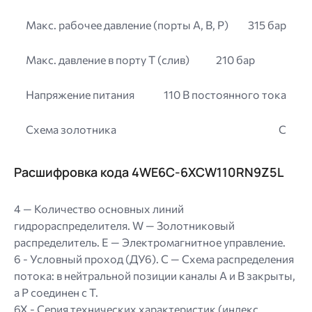
Макс. рабочее давление (порты A, B, P)
315 бар
Макс. давление в порту T (слив)
210 бар
Напряжение питания
110 В постоянного тока
Схема золотника
C
Расшифровка кода 4WE6C-6XCW110RN9Z5L
4 — Количество основных линий
гидрораспределителя. W — Золотниковый
распределитель. E — Электромагнитное управление.
6 - Условный проход (ДУ6). C — Схема распределения
потока: в нейтральной позиции каналы A и B закрыты,
а P соединен с T.
6X - Серия технических характеристик (индекс