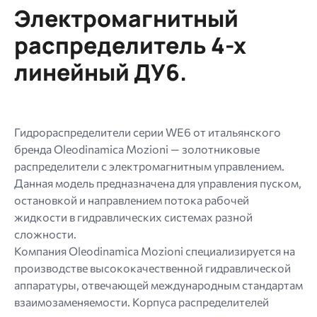
Электромагнитный
МБ.
Допустимые
распределитель 4-х
типы:
линейный ДУ6.
gif
jpg
jpeg
png.
Гидрораспределители серии WE6 от итальянского
бренда Oleodinamica Mozioni — золотниковые
распределители с электромагнитным управлением.
Данная модель предназначена для управления пуском,
остановкой и направлением потока рабочей
жидкости в гидравлических системах разной
сложности.
Компания Oleodinamica Mozioni специализируется на
производстве высококачественной гидравлической
аппаратуры, отвечающей международным стандартам
взаимозаменяемости. Корпуса распределителей