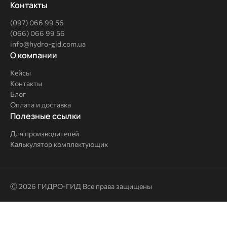
Контакты
(097) 066 99 56
(066) 066 99 56
info@hydro-gid.com.ua
О
О компании
компании
Кейсы
Контакты
Блог
Оплата и доставка
Полезные
Полезные ссылки
ссылки
Для производителей
Калькулятор комплектующих
Ⓒ 2026 ГИДРО-ГИД Все права защищены