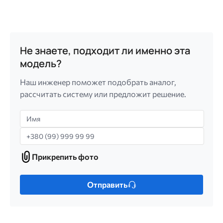
Не знаете, подходит ли именно эта
модель?
Наш инженер поможет подобрать аналог,
рассчитать систему или предложит решение.
Имя
Телефон
Прикрепить фото
Прикрепить
фото
Только
Отправить
один
файл.
Ограничение
256