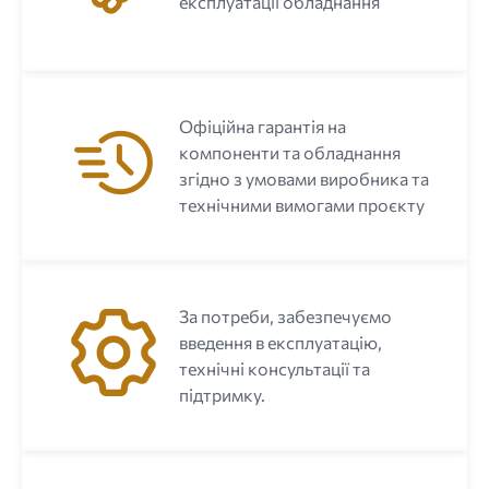
експлуатації обладнання
Офіційна гарантія на
компоненти та обладнання
згідно з умовами виробника та
технічними вимогами проєкту
За потреби, забезпечуємо
введення в експлуатацію,
технічні консультації та
підтримку.