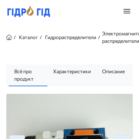
Перейти
к
Главно
основному
меню
содержанию
Строка
навигации
Электромагнит
Каталог
Гидрораспределители
распределител
Всё про
Характеристики
Описание
продукт