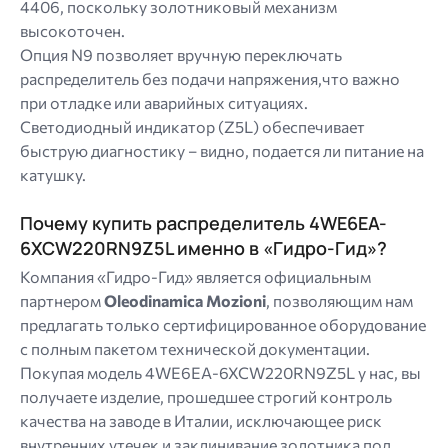
4406, поскольку золотниковый механизм
высокоточен.
Опция N9 позволяет вручную переключать
распределитель без подачи напряжения,что важно
при отладке или аварийных ситуациях.
Светодиодный индикатор (Z5L) обеспечивает
быструю диагностику – видно, подается ли питание на
катушку.
Почему купить распределитель 4WE6EA-
6XCW220RN9Z5L именно в «Гидро-Гид»?
Компания «Гидро-Гид» является официальным
партнером
Oleodinamica Mozioni
, позволяющим нам
предлагать только сертифицированное оборудование
с полным пакетом технической документации.
Покупая модель 4WE6EA-6XCW220RN9Z5L у нас, вы
получаете изделие, прошедшее строгий контроль
качества на заводе в Италии, исключающее риск
внутренних утечек и заклинивание золотника под