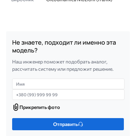
Не знаете, подходит ли именно эта
модель?
Наш инженер поможет подобрать аналог,
рассчитать систему или предложит решение.
Имя
Телефон
Прикрепить фото
Прикрепить
фото
Только
Отправить
один
файл.