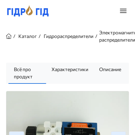
Перейти
к
Главно
основному
меню
содержанию
Строка
навигации
Электромагнит
Каталог
Гидрораспределители
распределител
Всё про
Характеристики
Описание
продукт