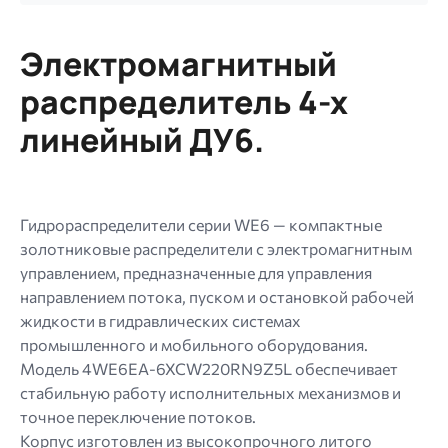
Ограничение
256
Электромагнитный
МБ.
Допустимые
распределитель 4-х
типы:
линейный ДУ6.
gif
jpg
jpeg
png.
Гидрораспределители серии WE6 — компактные
золотниковые распределители с электромагнитным
управлением, предназначенные для управления
направлением потока, пуском и остановкой рабочей
жидкости в гидравлических системах
промышленного и мобильного оборудования.
Модель 4WE6EA-6XCW220RN9Z5L обеспечивает
стабильную работу исполнительных механизмов и
точное переключение потоков.
Корпус изготовлен из высокопрочного литого