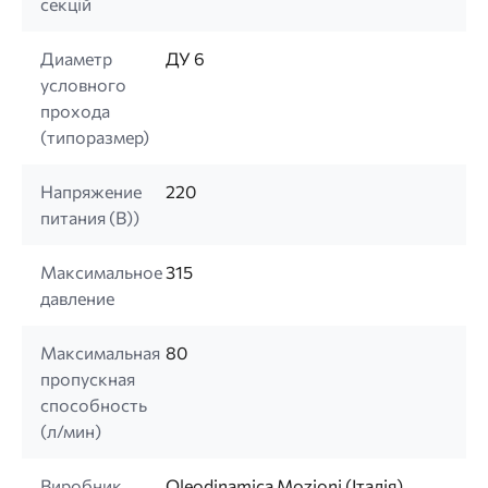
секцій
Диаметр
ДУ 6
условного
прохода
(типоразмер)
Напряжение
220
питания (B))
Максимальное
315
давление
Максимальная
80
пропускная
способность
(л/мин)
Виробник
Oleodinamica Mozioni (Італія)