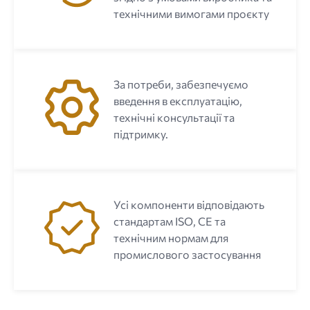
технічними вимогами проєкту
За потреби, забезпечуємо
введення в експлуатацію,
технічні консультації та
підтримку.
Усі компоненти відповідають
стандартам ISO, CE та
технічним нормам для
промислового застосування