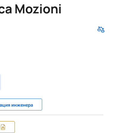
ca Mozioni
ация инженера
я