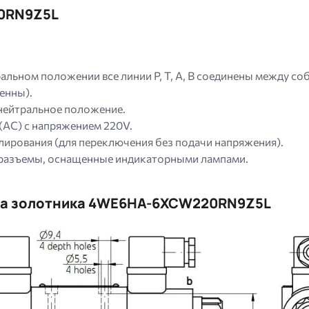
0RN9Z5L
ральном положении все линии P, T, A, B соединены между соб
енны).
нейтральное положение.
(AC) с напряжением 220V.
блирования (для переключения без подачи напряжения).
 разъемы, оснащенные индикаторными лампами.
ма золотника 4WE6HA-6XCW220RN9Z5L