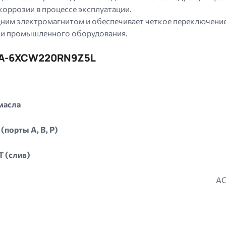
оррозии в процессе эксплуатации.
ним электромагнитом и обеспечивает четкое переключение
 и промышленного оборудования.
HA-6XCW220RN9Z5L
масла
(порты A, B, P)
T (слив)
AC