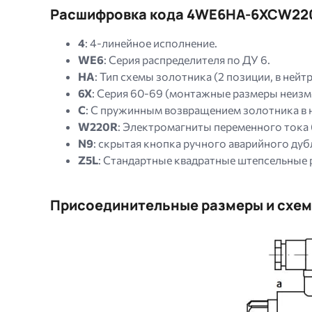
Расшифровка кода 4WE6HA-6XCW22
4
: 4-линейное исполнение.
WE6
: Серия распределителя по ДУ 6.
HA
: Тип схемы золотника (2 позиции, в нейт
6X
: Серия 60-69 (монтажные размеры неизм
C
: С пружинным возвращением золотника в 
W220R
: Электромагниты переменного тока 
N9
: скрытая кнопка ручного аварийного ду
Z5L
: Стандартные квадратные штепсельные
Присоединительные размеры и схе
Image