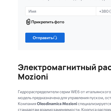
Имя
Телефо
Прикрепить фото
Прикрепить
фото
Только
один
Отправить
файл.
Ограничение
256
МБ.
Электромагнитный рас
Допустимые
типы:
Mozioni
gif
jpg
jpeg
Гидрораспределители серии WE6 от итальянского
png.
модель предназначена для управления пуском, ос
Компания
Oleodinamica Mozioni
специализируется
стандартам взаимозаменяемости. Корпуса распре