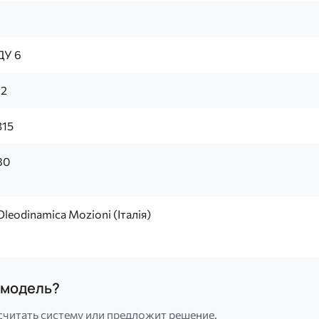
1
ДУ 6
12
315
80
Oleodinamica Mozioni (Італія)
а модель?
считать систему или предложит решение.