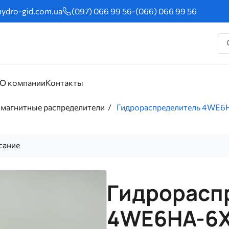
ydro-gid.com.ua
(097) 066 99 56
-
(066) 066 99 56
О компании
Контакты
магнитные распределители
Гидрораспределитель 4WE6
сание
Гидрорасп
4WE6HA-6