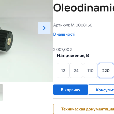
Oleodinami
Артикул: MI0008150
В наявності
2 007,00 ₴
Напряжение, В
12
24
110
220
В корзину
Консульт
Техническая документаци