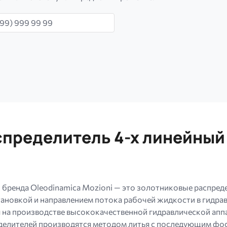
н
пределитель 4-х линейный
 бренда Oleodinamica Mozioni — это золотниковые распред
тановкой и направлением потока рабочей жидкости в гидра
 на производстве высококачественной гидравлической а
делителей производятся методом литья с последующим фо