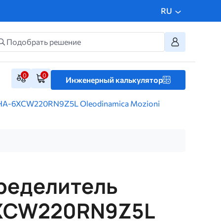
RU
0
0
Инженерный калькулятор
HA-6XCW220RN9Z5L Oleodinamica Mozioni
ределитель
XCW220RN9Z5L