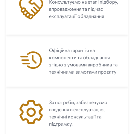
Консультуємо на етапі підбору,
впровадження та під час
експлуатації обладнання
Офіційна гарантія на
компоненти та обладнання
згідно з умовами виробника та
технічними вимогами проєкту
За потреби, забезпечуємо
введення в експлуатацію,
технічні консультації та
підтримку.