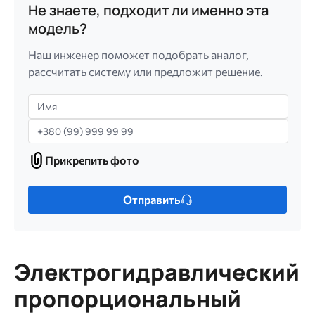
Не знаете, подходит ли именно эта
модель?
Наш инженер поможет подобрать аналог,
рассчитать систему или предложит решение.
Имя
Телефон
Прикрепить фото
Прикрепить
фото
Только
Отправить
один
файл.
Ограничение
256
Электрогидравлический
МБ.
Допустимые
пропорциональный
типы: