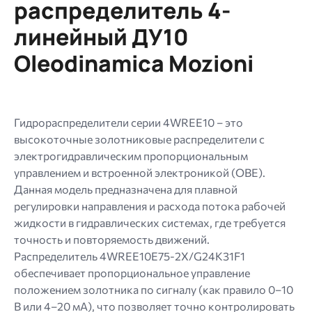
распределитель 4-
gif
jpg
линейный ДУ10
jpeg
Oleodinamica Mozioni
png.
Гидрораспределители серии 4WREE10 – это
высокоточные золотниковые распределители с
электрогидравлическим пропорциональным
управлением и встроенной электроникой (OBE).
Данная модель предназначена для плавной
регулировки направления и расхода потока рабочей
жидкости в гидравлических системах, где требуется
точность и повторяемость движений.
Распределитель 4WREE10E75-2X/G24K31F1
обеспечивает пропорциональное управление
положением золотника по сигналу (как правило 0–10
В или 4–20 мА), что позволяет точно контролировать