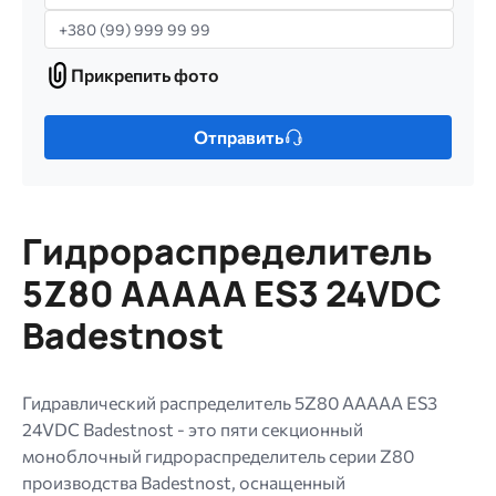
Телефон
Прикрепить фото
Прикрепить
фото
Только
Отправить
один
файл.
Ограничение
256
Гидрораспределитель
МБ.
Допустимые
5Z80 AAAAA ES3 24VDC
типы:
Badestnost
gif
jpg
jpeg
Гидравлический распределитель 5Z80 AAAAA ES3
png.
24VDC Badestnost - это пяти секционный
моноблочный гидрораспределитель серии Z80
производства Badestnost, оснащенный