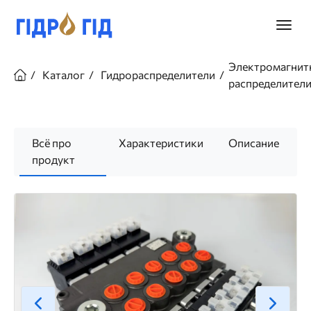
Перейти
к
Главно
основному
меню
содержанию
Строка
Электромагнит
навигации
Каталог
Гидрораспределители
распределител
Всё про
Характеристики
Описание
продукт