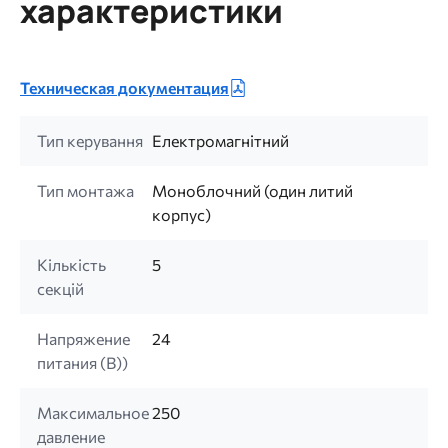
характеристики
Техническая документация
Тип керування
Електромагнітний
Тип монтажа
Моноблочний (один литий
корпус)
Кількість
5
секцій
Напряжение
24
питания (B))
Максимальное
250
давление