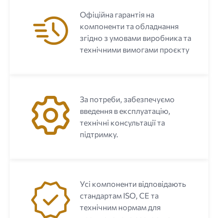
Офіційна гарантія на
компоненти та обладнання
згідно з умовами виробника та
технічними вимогами проєкту
За потреби, забезпечуємо
введення в експлуатацію,
технічні консультації та
підтримку.
Усі компоненти відповідають
стандартам ISO, CE та
технічним нормам для