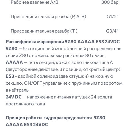
Рабочее давление A/B
300 бар
Присоединительная резьба (P, A, B)
G1/2"
Присоединительная резьба (T )
G3/4"
Расшифровка маркировки 5Z80 AAAAA ES3 24VDC
5Z80
— 5-секционный моноблочный распределитель
серии Z80 с номинальным расходом 80 л/мин.
AAAAA
— пять секций, кожа с золотником типа A
(двустороннее действие, 3 позиции, открытый центр)
ES3
- двойной соленоид (две катушки) на кожную
секцию, ON/OFF управление с пружинным поворотом
в нейтраль
24V DC
— напряжение питания катушек 24 вольта
постоянного тока
Принцип работы гидрораспределителя 5Z80
AAAAA ES3 24VDC