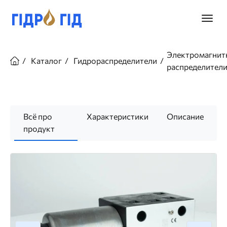
Перейти
к
Главно
основному
меню
содержанию
Строка
навигации
Электромагнит
Каталог
Гидрораспределители
распределител
Всё про
Характеристики
Описание
продукт