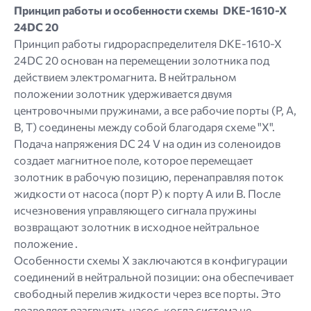
Принцип работы и особенности схемы DKE-1610-X
24DC 20
Принцип работы гидрораспределителя DKE-1610-X
24DC 20 основан на перемещении золотника под
действием электромагнита. В нейтральном
положении золотник удерживается двумя
центровочными пружинами, а все рабочие порты (P, A,
B, T) соединены между собой благодаря схеме "X".
Подача напряжения DC 24 V на один из соленоидов
создает магнитное поле, которое перемещает
золотник в рабочую позицию, перенаправляя поток
жидкости от насоса (порт P) к порту A или B. После
исчезновения управляющего сигнала пружины
возвращают золотник в исходное нейтральное
положение .
Особенности схемы X заключаются в конфигурации
соединений в нейтральной позиции: она обеспечивает
свободный перелив жидкости через все порты. Это
позволяет разгрузить насос, когда система не