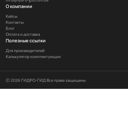
О
О компании
компании
Кейсы
Контакты
Блог
Оплата и доставка
Полезные
Полезные ссылки
ссылки
Для производителей
Калькулятор комплектующих
Ⓒ 2026 ГИДРО-ГИД Все права защищены