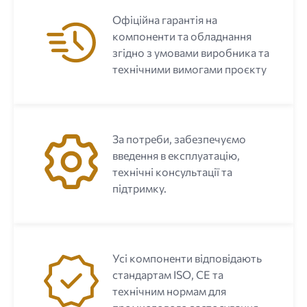
Офіційна гарантія на
компоненти та обладнання
згідно з умовами виробника та
технічними вимогами проєкту
За потреби, забезпечуємо
введення в експлуатацію,
технічні консультації та
підтримку.
Усі компоненти відповідають
стандартам ISO, CE та
технічним нормам для