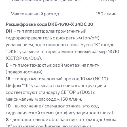
Максимальный расход
150 л/мин
Расшифровка кода DKE-1610-X 24DC 20
DH
– тип аппарата: электромагнитный
гидрораспределитель с дискретным (on/off)
управлением, золотникового типа. Буква "K" в коде
"DKE" указывает на присоединительный размер NG10
(CETOP 05/D05).
E
– тип монтажа: стыковой монтаж на плиту
(поверхностный).
16
– типоразмер: условный проход 10 мм (NG10).
Цифры "16" указывают на серию конструкции и
соответствуют стандарту CETOP 5 (D05) с
максимальным расходом 150 л/мин.
10
– выполнение / схема золотника: это код
гидравлической схемы (конфигурации золотника).
X
- дополнительное обозначение: в этом коде буква
"X" указывает конфигурацию золотника.