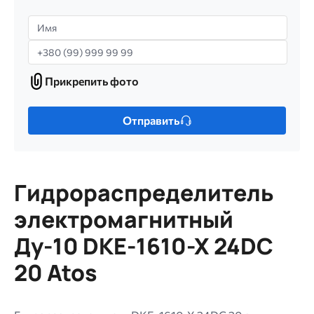
Имя
Телефон
Прикрепить фото
Прикрепить
фото
Только
Отправить
один
файл.
Ограничение
256
Гидрораспределитель
МБ.
Допустимые
электромагнитный
типы:
Ду-10 DKE-1610-X 24DC
gif
jpg
20 Atos
jpeg
png.