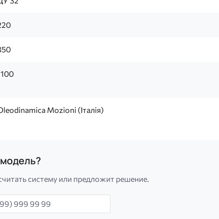
ДУ 32
220
350
1100
Oleodinamica Mozioni (Італія)
а модель?
считать систему или предложит решение.
н