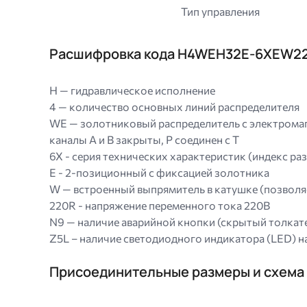
Тип управления
Расшифровка кода H4WEH32E-6XEW2
H — гидравлическое исполнение
4 — количество основных линий распределителя
WE — золотниковый распределитель с электромаг
каналы A и B закрыты, P соединен с T
6X - серия технических характеристик (индекс ра
E - 2-позиционный с фиксацией золотника
W — встроенный выпрямитель в катушке (позволяе
220R - напряжение переменного тока 220В
N9 — наличие аварийной кнопки (скрытый толкат
Z5L – наличие светодиодного индикатора (LED) н
Присоединительные размеры и схем