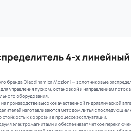
пределитель 4-х линейный
го бренда Oleodinamica Mozioni — золотниковые распреде
 для управления пуском, остановкой и направлением пото
льного оборудования.
ся на производстве высококачественной гидравлической а
еделителей изготавливаются методом литья с последующим
стойкость к коррозии в процессе эксплуатации.
я электромагнитами и обеспечивает четкое переключени
 механизмов тяжелой спецтехники и промышленного обору