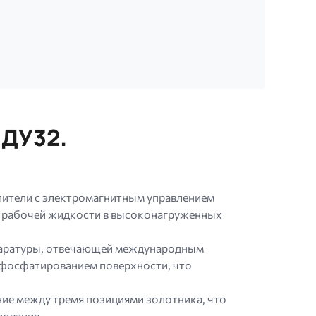
 ДУ32.
лители с электромагнитным управлением
ка рабочей жидкости в высоконагруженных
ппаратуры, отвечающей международным
 фосфатированием поверхности, что
е между тремя позициями золотника, что
дования.