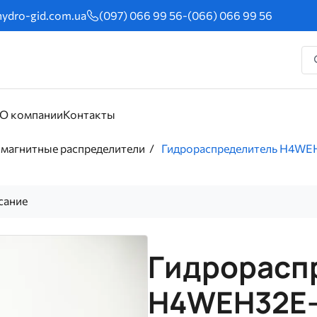
ydro-gid.com.ua
(097) 066 99 56
-
(066) 066 99 56
О компании
Контакты
магнитные распределители
Гидрораспределитель H4WE
сание
Гидрорасп
H4WEH32E