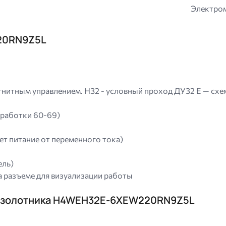
Электром
20RN9Z5L
нитным управлением. H32 - условный проход ДУ32 E — схем
зработки 60-69)
т питание от переменного тока)
ель)
а разъеме для визуализации работы
а золотника H4WEH32E-6XEW220RN9Z5L