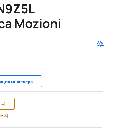
N9Z5L
ca Mozioni
ация инженера
я
ие