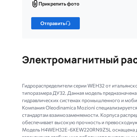
Прикрепить фото
Прикрепить
фото
Только
один
Отправить
файл.
Ограничение
256
МБ.
Электромагнитный рас
Допустимые
типы:
gif
jpg
Гидрораспределители серии WEH32 от итальянско
jpeg
типоразмера ДУ32. Данная модель предназначена
png.
гидравлических системах промышленного и моби
Компания Oleodinamica Mozioni специализирует
стандартам взаимозаменяемости. Корпуса распр
обеспечивает высокую прочность и превосходную 
Модель H4WEH32E-6XEW220RN9Z5L оснащена двум
гарантирует стабильную работу исполнительных