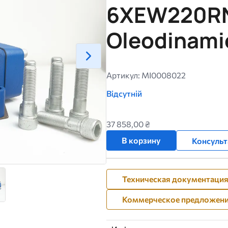
6XEW220R
Oleodinami
Артикул: MI0008022
Відсутній
37 858,00 ₴
В корзину
Консульт
Техническая документаци
Коммерческое предложен