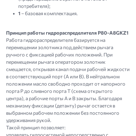
потребителя);
1
– базовая комплектация.
Принцип работы гидрораспределителя P80-A8GKZ1
Работа гидрораспределителя базируется на
перемещении золотника под действием рычага
ручного с фиксацией рабочих положений. При
перемещении рычага оператором золотник
смещается, открывая канал подачи рабочей жидкости
в соответствующий порт (A или B). В нейтральном
положении масло свободно проходит от напорного
порта P до сливного порта T (схема открытого
центра), а рабочие порты A и B закрыты. Благодаря
механизму фиксации (детанту) рычаг остается в
выбранном рабочем положении без постоянного
удерживания рукой.
Такой принцип позволяет:
управлять гидросистемой непосредственно с