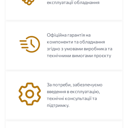
експлуатації обладнання
Офіційна гарантія на
компоненти та обладнання
згідно з умовами виробника та
технічними вимогами проєкту
За потреби, забезпечуємо
введення в експлуатацію,
технічні консультації та
підтримку.