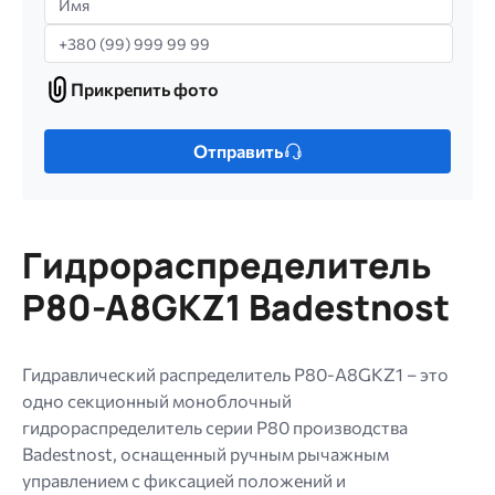
Телефон
Прикрепить фото
Прикрепить
фото
Только
Отправить
один
файл.
Ограничение
256
Гидрораспределитель
МБ.
Допустимые
P80-A8GKZ1 Badestnost
типы:
gif
jpg
Гидравлический распределитель P80-A8GKZ1 – это
jpeg
одно секционный моноблочный
png.
гидрораспределитель серии P80 производства
Badestnost, оснащенный ручным рычажным
управлением с фиксацией положений и