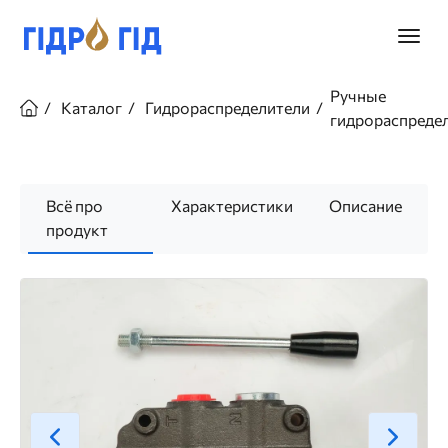
Перейти
к
Главно
основному
меню
содержанию
Строка
Ручные
навигации
Каталог
Гидрораспределители
гидрораспреде
Всё про
Характеристики
Описание
продукт