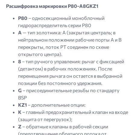
Расшифровка маркировки P80-A8GKZ1
P80
– односекционный моноблочный
гидрораспределитель серии P80
A
— тип золотника: A (закрытая централь; в
нейтральном положении рабочие порты A и B
перекрыты, поток PT соединен по схеме
открытого центра).
8
– тип ручного управления: рычаг с фиксацией
(детантом) в рабочих положениях. После
перемещения рычага он остается в выбранной
позиции без постоянного удержания.
G
– присоединительные резьбы по стандарту
BSP
KZ1
– дополнительные опции:
K
– главный предохранительный клапан на входе
(защита от перегрузок);
Z
– обратные клапаны в рабочей секции
(предотвращение обратного потока от