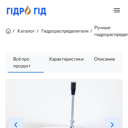
Перейти
к
Главно
основному
меню
содержанию
Строка
Ручные
навигации
Каталог
Гидрораспределители
гидрораспреде
Всё про
Характеристики
Описание
продукт