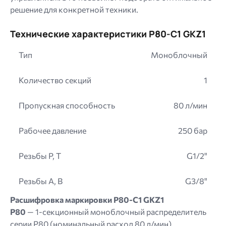
решение для конкретной техники.
Технические характеристики P80-C1 GKZ1
Тип
Моноблочный
Количество секций
1
Пропускная способность
80 л/мин
Рабочее давление
250 бар
Резьбы P, T
G1/2"
Резьбы A, B
G3/8"
Расшифровка маркировки P80-C1 GKZ1
P80
— 1-секционный моноблочный распределитель
серии P80 (номинальный расход 80 л/мин)