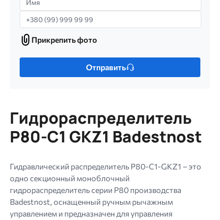
Телефон
Прикрепить фото
Прикрепить
фото
Только
Отправить
один
файл.
Ограничение
256
Гидрораспределитель
МБ.
Допустимые
P80-C1 GKZ1 Badestnost
типы:
gif
jpg
Гидравлический распределитель P80-C1-GKZ1 – это
jpeg
одно секционный моноблочный
png.
гидрораспределитель серии P80 производства
Badestnost, оснащенный ручным рычажным
управлением и предназначен для управления