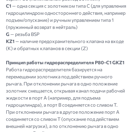
C1
— одна секция с золотником типа C (для управления
гидроцилиндром одностороннего действия, например
подъем/опускание) и ручным управлением типа 1
(пружинный возврат в нейтраль)
G
— резьба BSP
KZ1
— наличие предохранительного клапана на входе
(K) и обратных клапанов в секции (Z)
Принцип работы гидрораспределителя P80-C1 GKZ1
Работа гидрораспределителя базируется на
перемещении золотника под действием ручного
рычага. При отклонении рычага в одно положение
золотник смещается, открывая канал подачи рабочей
жидкости в порт A (например, для подъема
гидроцилиндра), а порт B соединяется со сливом T.
При отклонении рычага в другое положение порт A
соединяется со сливом T (опускание под действием
внешней нагрузки), а по отклонению рычага в одно