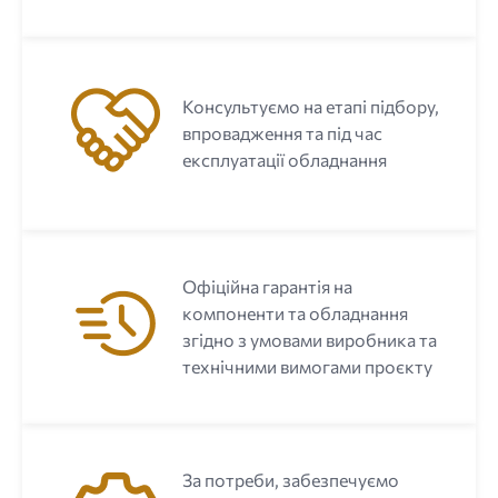
Консультуємо на етапі підбору,
впровадження та під час
експлуатації обладнання
Офіційна гарантія на
компоненти та обладнання
згідно з умовами виробника та
технічними вимогами проєкту
За потреби, забезпечуємо