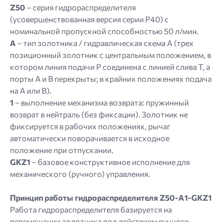
Z50
– серия гидрораспределителя
(усовершенствованная версия серии Р40) с
номинальной пропускной способностью 50 л/мин.
A
– тип золотника / гидравлическая схема A (трех
позиционный золотник с центральным положением, в
котором линия подачи P соединена с линией слива T, а
порты A и B перекрыты; в крайних положениях подача
на A или B).
1
– выполнение механизма возврата: пружинный
возврат в нейтраль (без фиксации). Золотник не
фиксируется в рабочих положениях, рычаг
автоматически поворачивается в исходное
положение при отпускании.
GKZ1
– базовое конструктивное исполнение для
механического (ручного) управления.
Принцип работы гидрораспределителя Z50-A1-GKZ1
Работа гидрораспределителя базируется на
перемещении золотника под действием ручного