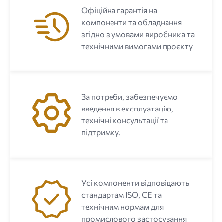
Офіційна гарантія на
компоненти та обладнання
згідно з умовами виробника та
технічними вимогами проєкту
За потреби, забезпечуємо
введення в експлуатацію,
технічні консультації та
підтримку.
Усі компоненти відповідають
стандартам ISO, CE та
технічним нормам для
промислового застосування