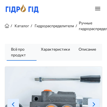
Перейти
к
Главно
основному
меню
содержанию
Строка
Ручные
навигации
Каталог
Гидрораспределители
гидрораспреде
Всё про
Характеристики
Описание
продукт