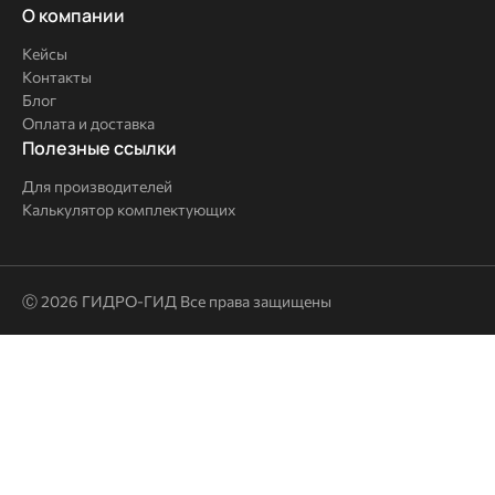
О
О компании
компании
Кейсы
Контакты
Блог
Оплата и доставка
Полезные
Полезные ссылки
ссылки
Для производителей
Калькулятор комплектующих
Ⓒ 2026 ГИДРО-ГИД Все права защищены