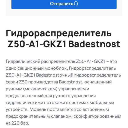
Отправить
один
файл.
Ограничение
256
Гидрораспределитель
МБ.
Допустимые
Z50-A1-GKZ1 Badestnost
типы:
gif
jpg
Гидравлический распределитель Z50-A1-GKZ1 – это
jpeg
одно секционный моноблок. Гидрораспределитель
png.
Z50-A1-GKZ1 Badestnostочный гидрораспределитель
серии Z50 производства Badestnost, оснащенный
ручным (механическим) управлением и
предназначенный для ручного управления
гидравлическими потоками в системах мобильных
устройств. Модель поставляется со встроенным
предохранительным клапаном, сконфигурированным
на 220 бар.