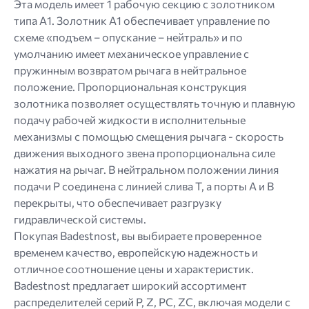
Эта модель имеет 1 рабочую секцию с золотником
типа A1. Золотник A1 обеспечивает управление по
схеме «подъем – опускание – нейтраль» и по
умолчанию имеет механическое управление с
пружинным возвратом рычага в нейтральное
положение. Пропорциональная конструкция
золотника позволяет осуществлять точную и плавную
подачу рабочей жидкости в исполнительные
механизмы с помощью смещения рычага - скорость
движения выходного звена пропорциональна силе
нажатия на рычаг. В нейтральном положении линия
подачи P соединена с линией слива T, а порты A и B
перекрыты, что обеспечивает разгрузку
гидравлической системы.
Покупая Badestnost, вы выбираете проверенное
временем качество, европейскую надежность и
отличное соотношение цены и характеристик.
Badestnost предлагает широкий ассортимент
распределителей серий P, Z, PC, ZC, включая модели с