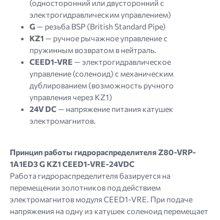
(односторонний или двусторонний с
электрогидравлическим управлением)
G
— резьба BSP (British Standard Pipe)
KZ1
— ручное рычажное управление с
пружинным возвратом в нейтраль.
CEED1-VRE
— электрогидравлическое
управление (соленоид) с механическим
дублированием (возможность ручного
управления через KZ1)
24V DC
— напряжение питания катушек
электромагнитов.
Принцип работы гидрораспределителя Z80-VRP-
1A1ED3 G KZ1 CEED1-VRE-24VDC
Работа гидрораспределителя базируется на
перемещении золотников под действием
электромагнитов модуля CEED1-VRE. При подаче
напряжения на одну из катушек соленоид перемещает