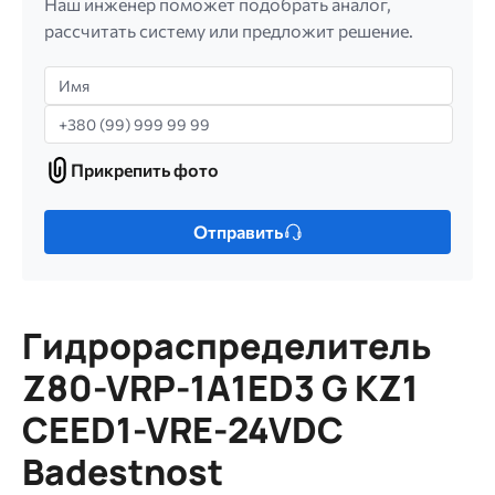
Наш инженер поможет подобрать аналог,
рассчитать систему или предложит решение.
Имя
Телефон
Прикрепить фото
Прикрепить
фото
Только
Отправить
один
файл.
Ограничение
256
Гидрораспределитель
МБ.
Допустимые
Z80-VRP-1A1ED3 G KZ1
типы:
CEED1-VRE-24VDC
gif
jpg
Badestnost
jpeg