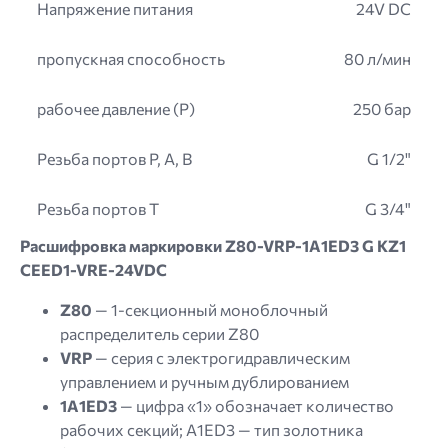
Напряжение питания
24V DC
пропускная способность
80 л/мин
рабочее давление (P)
250 бар
Резьба портов P, A, B
G 1/2"
Резьба портов T
G 3/4"
Расшифровка маркировки Z80-VRP-1A1ED3 G KZ1
CEED1-VRE-24VDC
Z80
— 1-секционный моноблочный
распределитель серии Z80
VRP
— серия с электрогидравлическим
управлением и ручным дублированием
1A1ED3
— цифра «1» обозначает количество
рабочих секций; A1ED3 — тип золотника