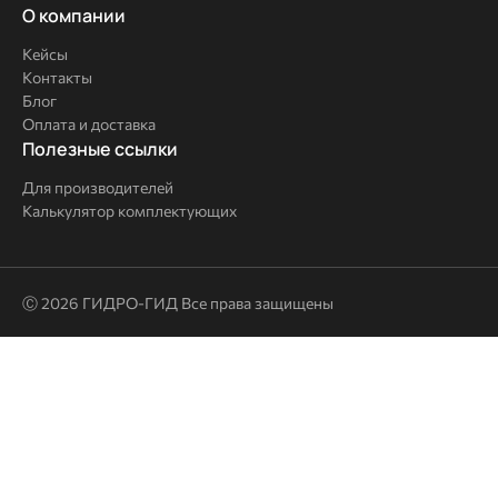
О
О компании
компании
Кейсы
Контакты
Блог
Оплата и доставка
Полезные
Полезные ссылки
ссылки
Для производителей
Калькулятор комплектующих
Ⓒ 2026 ГИДРО-ГИД Все права защищены