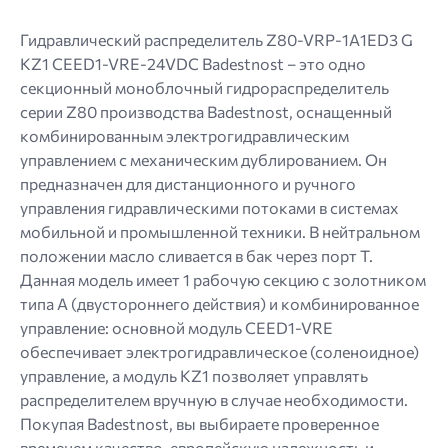
png.
Гидравлический распределитель Z80-VRP-1A1ED3 G
KZ1 CEED1-VRE-24VDC Badestnost – это одно
секционный моноблочный гидрораспределитель
серии Z80 производства Badestnost, оснащенный
комбинированным электрогидравлическим
управлением с механическим дублированием. Он
предназначен для дистанционного и ручного
управления гидравлическими потоками в системах
мобильной и промышленной техники. В нейтральном
положении масло сливается в бак через порт Т.
Данная модель имеет 1 рабочую секцию с золотником
типа A (двустороннего действия) и комбинированное
управление: основной модуль CEED1-VRE
обеспечивает электрогидравлическое (соленоидное)
управление, а модуль KZ1 позволяет управлять
распределителем вручную в случае необходимости.
Покупая Badestnost, вы выбираете проверенное
временем качество, европейскую надежность и