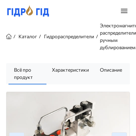
Перейти
к
Главно
основному
меню
содержанию
Строка
Электромагнит
навигации
распределители
Каталог
Гидрораспределители
ручным
дублированием
Всё про
Характеристики
Описание
продукт