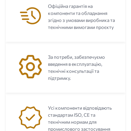
Офіційна гарантія на
компоненти та обладнання
згідно з умовами виробника та
технічними вимогами проєкту
За потреби, забезпечуємо
введення в експлуатацію,
технічні консультації та
підтримку.
Усі компоненти відповідають
стандартам ISO, CE та
технічним нормам для
промислового застосування