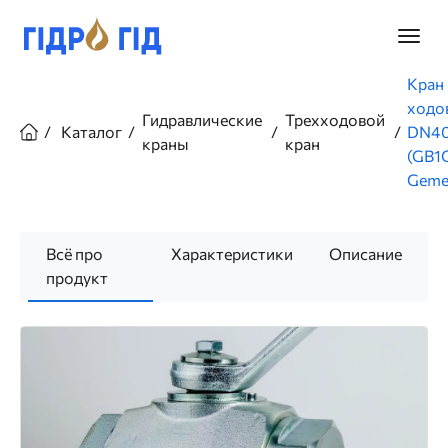
Перейти
к
Главно
основному
меню
содержанию
Строка
Кран
навигации
ходов
Гидравлические
Трехходовой
Каталог
DN40
краны
кран
(GB1
Geme
Всё про
Характеристики
Описание
продукт