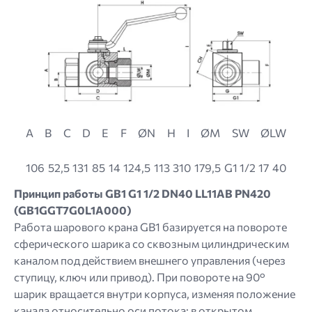
A
B
C
D
E
F
ØN
H
I
ØM
SW
ØLW
106
52,5
131
85
14
124,5
113
310
179,5
G1 1/2
17
40
Принцип работы GB1 G1 1/2 DN40 LL11AB PN420
(GB1GGT7G0L1A000)
Работа шарового крана GB1 базируется на повороте
сферического шарика со сквозным цилиндрическим
каналом под действием внешнего управления (через
ступицу, ключ или привод). При повороте на 90°
шарик вращается внутри корпуса, изменяя положение
канала относительно оси потока: в открытом