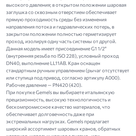
высокого давления; в открытом положении шаровая
заглушка со сквозным отверстием обеспечивает
прямую проходимость среды без изменения
направления потока и гидравлических потерь, в
закрытом положении полностью герметизирует
проход, изолируя одну часть системы от другой.
Данная модель имеет присоединение G1 1/2"
(внутренняя резьба по ISO 228), условный проход
DN40, выполнение LL11AB. Кран оснащен
стандартным ручным управлением (рычаг отсутствует
или ступица под привод, согласно артикулу A000).
Рабочее давление — PN420 (420).
При покупке Gemels вы выбираете итальянскую
прецизионность, высокую технологичность и
бескомпромиссное качество материалов, что
обеспечивает долговечность даже при
экстремальных нагрузках. Gemels предлагает
широкий ассортимент шаровых кранов, обратных
клапанов, шаровых кранов с пневмо- или