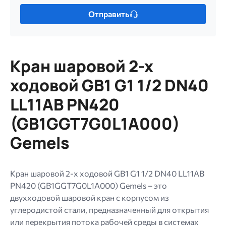
фото
Только
Отправить
один
файл.
Ограничение
256
Кран шаровой 2-х
МБ.
Допустимые
ходовой GB1 G1 1/2 DN40
типы:
LL11AB PN420
gif
jpg
(GB1GGT7G0L1A000)
jpeg
Gemels
png.
Кран шаровой 2-х ходовой GB1 G1 1/2 DN40 LL11AB
PN420 (GB1GGT7G0L1A000) Gemels – это
двухходовой шаровой кран с корпусом из
углеродистой стали, предназначенный для открытия
или перекрытия потока рабочей среды в системах