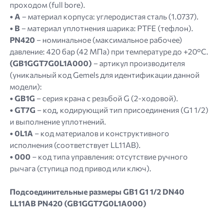
проходом (full bore).
• A
– материал корпуса: углеродистая сталь (1.0737).
• B
– материал уплотнения шарика: PTFE (тефлон).
PN420
– номинальное (максимальное рабочее)
давление: 420 бар (42 МПа) при температуре до +20°C.
(GB1GGT7G0L1A000)
– артикул производителя
(уникальный код Gemels для идентификации данной
модели):
• GB1G
– серия крана с резьбой G (2-ходовой).
• GT7G
– код, кодирующий тип присоединения (G1 1/2)
и выполнение уплотнений.
• 0L1A
– код материалов и конструктивного
исполнения (соответствует LL11AB).
• 000
– код типа управления: отсутствие ручного
рычага (ступица под привод или ключ).
Подсоединительные размеры GB1 G1 1/2 DN40
LL11AB PN420 (GB1GGT7G0L1A000)
Image