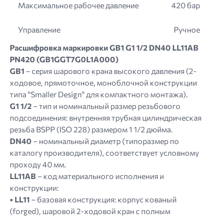
Максимальное рабочее давление
420 бар
Управление
Ручное
Расшифровка маркировки GB1 G1 1/2 DN40 LL11AB
PN420 (GB1GGT7G0L1A000)
GB1
– серия шарового крана высокого давления (2-
ходовое, прямоточное, моноблочной конструкции
типа "Smaller Design" для компактного монтажа).
G1 1/2
– тип и номинальный размер резьбового
подсоединения: внутренняя трубная цилиндрическая
резьба BSPP (ISO 228) размером 1 1/2 дюйма.
DN40
– номинальный диаметр (типоразмер по
каталогу производителя), соответствует условному
проходу 40 мм.
LL11AB
– код материального исполнения и
конструкции:
• LL11
– базовая конструкция: корпус кованый
(forged), шаровой 2-ходовой кран с полным