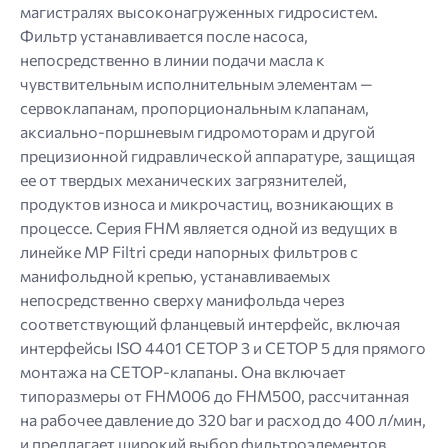
магистралях высоконагруженных гидросистем.
Фильтр устанавливается после насоса,
непосредственно в линии подачи масла к
чувствительным исполнительным элементам —
сервоклапанам, пропорциональным клапанам,
аксиально-поршневым гидромоторам и другой
прецизионной гидравлической аппаратуре, защищая
ее от твердых механических загрязнителей,
продуктов износа и микрочастиц, возникающих в
процессе. Серия FHM является одной из ведущих в
линейке MP Filtri среди напорных фильтров с
манифольдной крепью, устанавливаемых
непосредственно сверху манифольда через
соответствующий фланцевый интерфейс, включая
интерфейсы ISO 4401 CETOP 3 и CETOP 5 для прямого
монтажа на CETOP-клапаны. Она включает
типоразмеры от FHM006 до FHM500, рассчитанная
на рабочее давление до 320 bar и расход до 400 л/мин,
и предлагает широкий выбор фильтроэлементов,