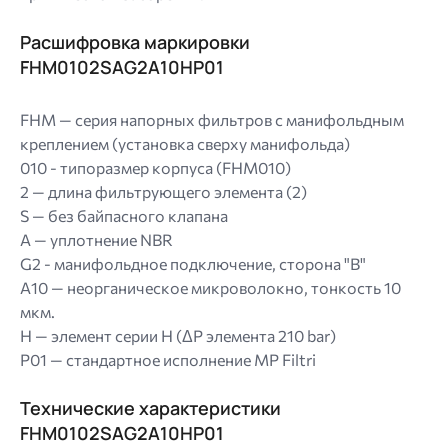
Расшифровка маркировки
FHM0102SAG2A10HP01
FHM — серия напорных фильтров с манифольдным
креплением (установка сверху манифольда)
010 - типоразмер корпуса (FHM010)
2 — длина фильтрующего элемента (2)
S — без байпасного клапана
A — уплотнение NBR
G2 - манифольдное подключение, сторона "B"
A10 — неорганическое микроволокно, тонкость 10
мкм.
H — элемент серии H (ΔP элемента 210 bar)
P01 — стандартное исполнение MP Filtri
Технические характеристики
FHM0102SAG2A10HP01