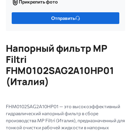
Прикрепить фото
Прикрепить
фото
Только
Отправить
один
файл.
Ограничение
256
Напорный фильтр MP
МБ.
Допустимые
Filtri
типы:
FHM0102SAG2A10HP01
gif
jpg
(Италия)
jpeg
png.
FHM0102SAG2A10HP01 — это высокоэффективный
гидравлический напорный фильтр в сборе
производства MP Filtri (Италия), предназначенный для
тонкой очистки рабочей жидкости в напорных