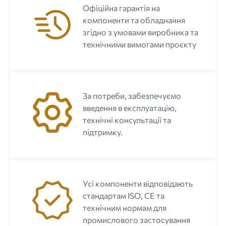
Офіційна гарантія на
компоненти та обладнання
згідно з умовами виробника та
технічними вимогами проєкту
За потреби, забезпечуємо
введення в експлуатацію,
технічні консультації та
підтримку.
Усі компоненти відповідають
стандартам ISO, CE та
технічним нормам для
промислового застосування