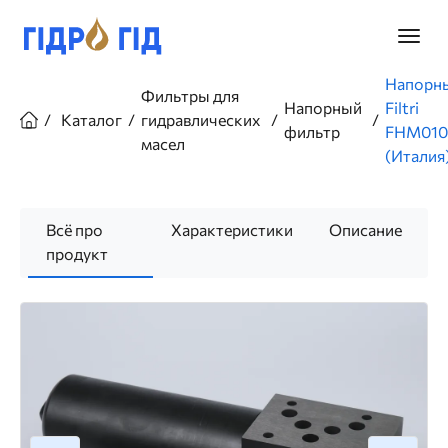
Перейти
к
Главно
основному
меню
содержанию
Строка
Напорн
Фильтры для
навигации
Напорный
Filtri
Каталог
гидравлических
фильтр
FHM010
масел
(Италия
Всё про
Характеристики
Описание
продукт