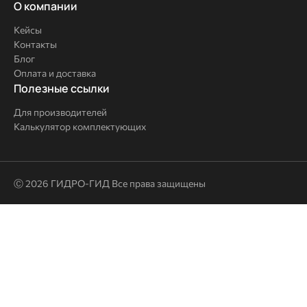
О
О компании
компании
Кейсы
Контакты
Блог
Оплата и доставка
Полезные
Полезные ссылки
ссылки
Для производителей
Калькулятор комплектующих
Ⓒ 2026 ГИДРО-ГИД Все права защищены