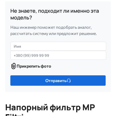
Не знаете, подходит ли именно эта
модель?
Наш инженер поможет подобрать аналог,
рассчитать систему или предложит решение.
Имя
Телефон
Прикрепить фото
Прикрепить
фото
Только
Отправить
один
файл.
Ограничение
256
Напорный фильтр MP
МБ.
Допустимые