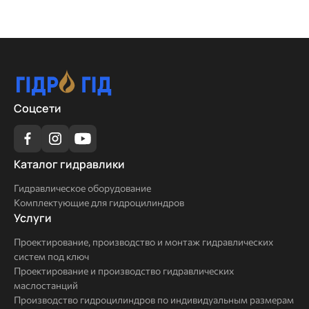
Соцсети
Каталог
Каталог гидравлики
гидравлики
Гидравлическое оборудование
Комплектующие для гидроцилиндров
Услуги
Услуги
Проектирование, производство и монтаж гидравлических
систем под ключ
Проектирование и производство гидравлических
маслостанций
Производство гидроцилиндров по индивидуальным размерам