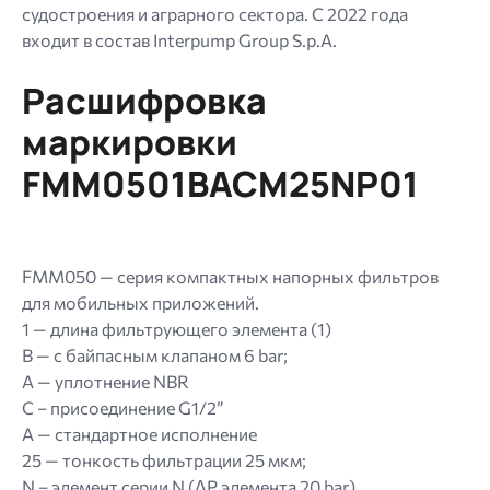
судостроения и аграрного сектора. С 2022 года
входит в состав Interpump Group S.p.A.
Расшифровка
маркировки
FMM0501BACМ25NP01
FMM050 — серия компактных напорных фильтров
для мобильных приложений.
1 — длина фильтрующего элемента (1)
B — с байпасным клапаном 6 bar;
A — уплотнение NBR
C – присоединение G1/2”
A — стандартное исполнение
25 — тонкость фильтрации 25 мкм;
N – элемент серии N (ΔP элемента 20 bar)