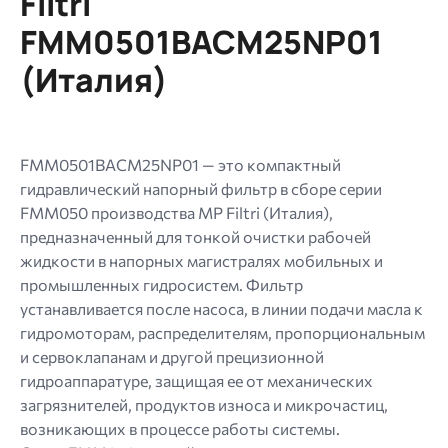
Filtri
типы:
FMM0501BACМ25NP01
gif
jpg
(Италия)
jpeg
png.
FMM0501BACМ25NP01 — это компактный
гидравлический напорный фильтр в сборе серии
FMM050 производства MP Filtri (Италия),
предназначенный для тонкой очистки рабочей
жидкости в напорных магистралях мобильных и
промышленных гидросистем. Фильтр
устанавливается после насоса, в линии подачи масла к
гидромоторам, распределителям, пропорциональным
и сервоклапанам и другой прецизионной
гидроаппаратуре, защищая ее от механических
загрязнителей, продуктов износа и микрочастиц,
возникающих в процессе работы системы.