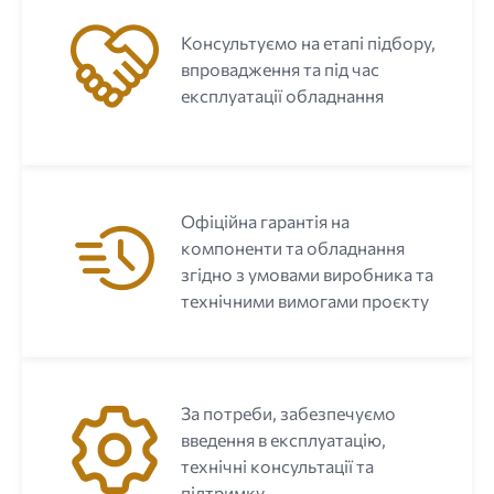
Консультуємо на етапі підбору,
впровадження та під час
експлуатації обладнання
Офіційна гарантія на
компоненти та обладнання
згідно з умовами виробника та
технічними вимогами проєкту
За потреби, забезпечуємо
введення в експлуатацію,
технічні консультації та
підтримку.