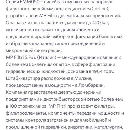
Серия FMM050 – линейка компактных напорных
фильтров с линейным подсоединением (in-line),
разработанная MP Filtri для мобильных приложений.
Она рассчитана на рабочее давление до 420 bar,
включает пять вариантов длины элемента и
предлагает широкий выбор конфигураций байпасных
и обратных клапанов, типов присоединений и
микронажей фильтрации.
MP Filtri S.P.A. (Италия) — международная компания с
более чем 60-летним опытом в сфере фильтрации
гидравлических жидкостей, основана в 1964 году.
Штаб-квартира расположена в Милане,
производственные мощности – в Ломбардии.
Компания представлена ​​девятью дочерними
предприятиями и дистрибьюторской сетью более чем
в 100 странах мира. MP Filtri производит фильтры,
фильтроэлементы, компоненты передачи мощности и
системы контроля загрязнения для мобильной и
промышленной гидравлики, энергетики, металлургии,