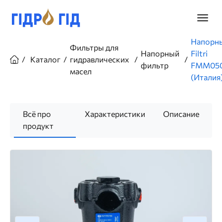
Перейти
к
Главно
основному
меню
содержанию
Строка
Напорн
Фильтры для
навигации
Напорный
Filtri
Каталог
гидравлических
фильтр
FMM05
масел
(Италия
Всё про
Характеристики
Описание
продукт