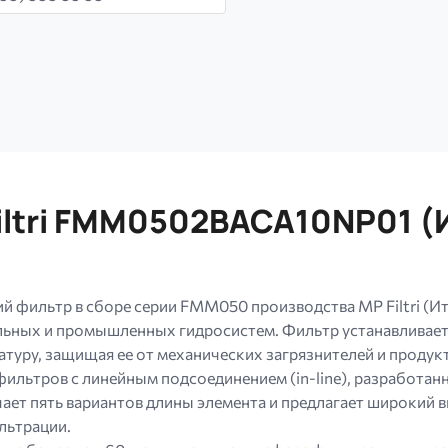
iltri FMM0502BACA10NP01 (
ильтр в сборе серии FMM050 производства MP Filtri (Ит
ьных и промышленных гидросистем. Фильтр устанавливается
туру, защищая ее от механических загрязнителей и продукт
ьтров с линейным подсоединением (in-line), разработанн
ючает пять вариантов длины элемента и предлагает широки
льтрации.