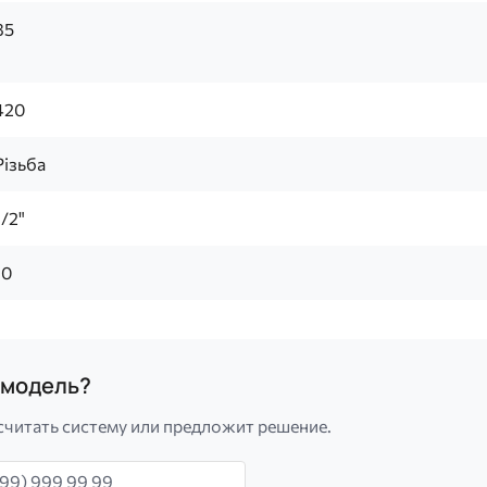
85
420
Різьба
1/2"
10
а модель?
считать систему или предложит решение.
н