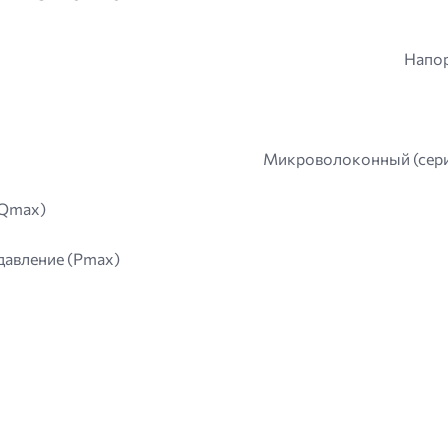
Напор
Микроволоконный (серия
(Qmax)
давление (Pmax)