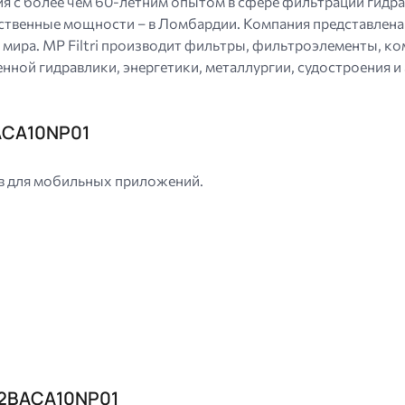
ния с более чем 60-летним опытом в сфере фильтрации гидра
твенные мощности – в Ломбардии. Компания представлена ​
х мира. MP Filtri производит фильтры, фильтроэлементы, 
ой гидравлики, энергетики, металлургии, судостроения и а
ACA10NP01
 для мобильных приложений.
02BACA10NP01