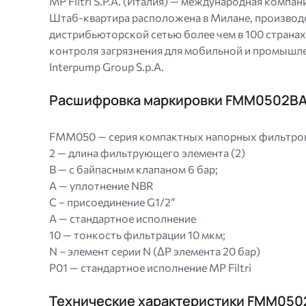
MP Filtri S.P.A. (Италия) — международная компа
Штаб-квартира расположена в Милане, производс
дистрибьюторской сетью более чем в 100 страна
контроля загрязнения для мобильной и промышленн
Interpump Group S.p.A.
Расшифровка маркировки FMM0502B
FMM050 — серия компактных напорных фильтров
2 — длина фильтрующего элемента (2)
B — с байпасным клапаном 6 бар;
A — уплотнение NBR
C – присоединение G1/2”
A — стандартное исполнение
10 — тонкость фильтрации 10 мкм;
N – элемент серии N (ΔP элемента 20 бар)
P01 — стандартное исполнение MP Filtri
Технические характеристики FMM05