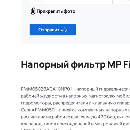
Прикрепить фото
Прикрепить
фото
Только
один
Отправить
файл.
Ограничение
256
МБ.
Напорный фильтр MP F
Допустимые
типы:
gif
jpg
FMM0502BACA10NP01 – напорный гидравлический ф
jpeg
рабочей жидкости в напорных магистралях мобил
png.
гидромоторы, распределители и клапанную аппара
Серия FMM050 – линейка компактных напорных фил
рассчитана на рабочее давление до 420 бар, вкл
клапанов, типов присоединений и микронажей фи