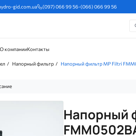
ydro-gid.com.ua
(097) 066 99 56
-
(066) 066 99 56
О компании
Контакты
сел
Напорный фильтр
Напорный фильтр MP Filtri FM
сание
Напорный ф
FMM0502B