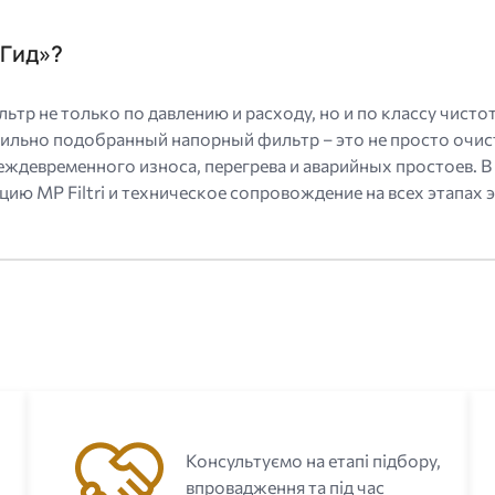
-Гид»?
не только по давлению и расходу, но и по классу чистоты
льно подобранный напорный фильтр – это не просто очистк
еждевременного износа, перегрева и аварийных простоев. 
ю MP Filtri и техническое сопровождение на всех этапах 
с
Консультуємо на етапі підбору,
впровадження та під час