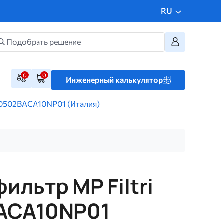
RU
0
0
Инженерный калькулятор
M0502BACA10NP01 (Италия)
ильтр MP Filtri
ACA10NP01