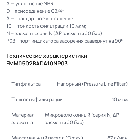
A — уплотнение NBR
D – присоединение G3/4”
A — стандартное исполнение
10 — тонкость фильтрации 10 мкм;
N – элемент серии N (ΔP элемента 20 бар)
P03 - порт индикатора засорения развернут на 90°
Технические характеристики
FMM0502BADA10NP03
Тип фильтра
Напорный (Pressure Line Filter)
Тонкость фильтрации
10 мкм
Материал
Микроволоконный (серия N, ΔP
элемента
элемента 20 бар)
Максимальный расход (Qmax)
87 л/мин