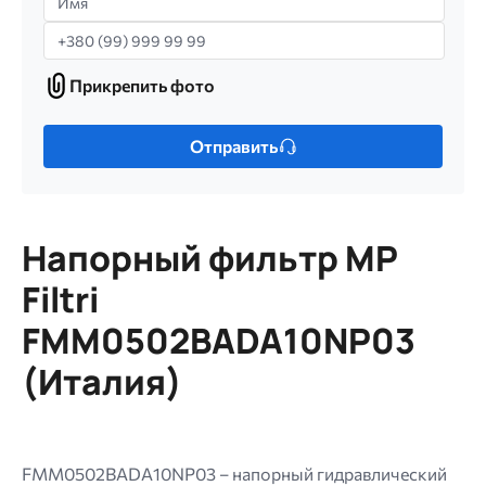
Телефон
Прикрепить фото
Прикрепить
фото
Только
Отправить
один
файл.
Ограничение
256
Напорный фильтр MP
МБ.
Допустимые
Filtri
типы:
FMM0502BADA10NP03
gif
jpg
(Италия)
jpeg
png.
FMM0502BADA10NP03 – напорный гидравлический