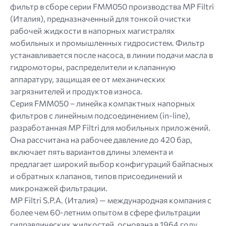
фильтр в сборе серии FMM050 производства MP Filtri
(Италия), предназначенный для тонкой очистки
рабочей жидкости в напорных магистралях
мобильных и промышленных гидросистем. Фильтр
устанавливается после насоса, в линии подачи масла в
гидромоторы, распределители и клапанную
аппаратуру, защищая ее от механических
загрязнителей и продуктов износа.
Серия FMM050 – линейка компактных напорных
фильтров с линейным подсоединением (in-line),
разработанная MP Filtri для мобильных приложений.
Она рассчитана на рабочее давление до 420 бар,
включает пять вариантов длины элемента и
предлагает широкий выбор конфигураций байпасных
и обратных клапанов, типов присоединений и
микронажей фильтрации.
MP Filtri S.P.A. (Италия) — международная компания с
более чем 60-летним опытом в сфере фильтрации
гидравлических жидкостей, основана в 1964 году.