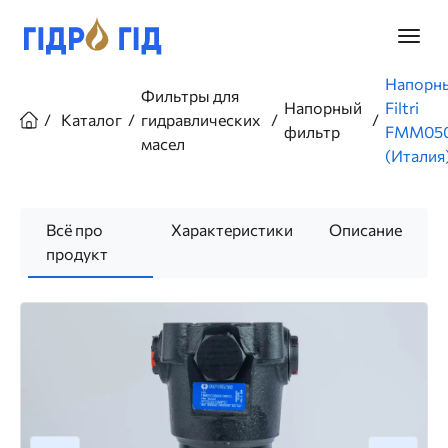
Перейти
к
Главно
основному
меню
содержанию
Строка
Напорн
Фильтры для
навигации
Напорный
Filtri
Каталог
гидравлических
фильтр
FMM05
масел
(Италия
Всё про
Характеристики
Описание
продукт