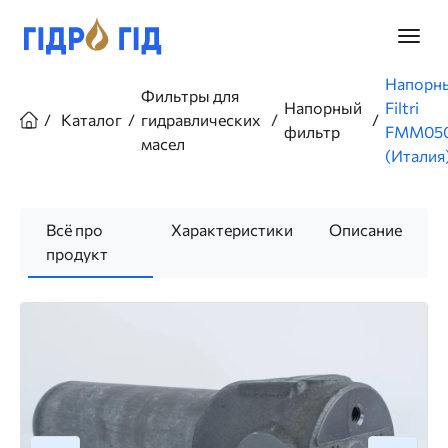
Перейти
к
Главно
основному
меню
содержанию
Строка
Напорн
Фильтры для
навигации
Напорный
Filtri
Каталог
гидравлических
фильтр
FMM050
масел
(Италия
Всё про
Характеристики
Описание
продукт