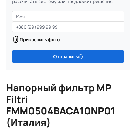
рассчитать систему или предложит решение.
Имя
Телефон
Прикрепить фото
Прикрепить
фото
Только
Отправить
один
файл.
Ограничение
256
Напорный фильтр MP
МБ.
Допустимые
Filtri
типы:
FMM0504BACA10NP01
gif
jpg
(Италия)
jpeg
png.