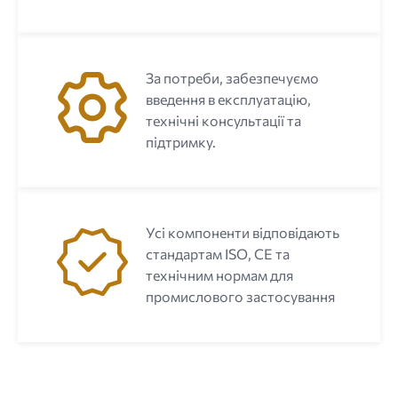
За потреби, забезпечуємо
введення в експлуатацію,
технічні консультації та
підтримку.
Усі компоненти відповідають
стандартам ISO, CE та
технічним нормам для
промислового застосування