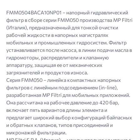
FMM0504BACA10NP01 – напорный гидравлический
фильтр в сборе серии FMM050 производства MP Filtri
(Италия), предназначенный для тонкой очистки
рабочей жидкости в напорных магистралях
мобильных и промышленных гидросистем. Фильтр
устанавливается после насоса, в линии подачи масла в
гидромоторы, распределители и клапанную
аппаратуру, защищая ее от механических
загрязнителей и продуктов износа.
Серия FMM050 – линейка компактных напорных
фильтров с линейным подсоединением (in-line),
разработанная MP Filtri для мобильных приложений.
Она рассчитана на рабочее давление до 420 бар,
включает пять вариантов длины элемента и
предлагает широкий выбор конфигураций байпасных
и обратных клапанов, типов присоединений и
микронажей фильтрации.
MP Filtri S.P.A. (Италия) — международная компания с