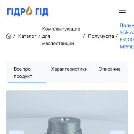
Перейти
к
Главно
основному
меню
содержанию
Строка
Полу
Комплектующие
навигации
SGE A
Каталог
для
Полумуфта
FS200
маслостанций
MPFilt
Всё про
Характеристики
Описание
продукт