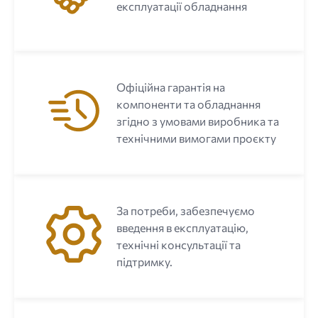
експлуатації обладнання
Офіційна гарантія на
компоненти та обладнання
згідно з умовами виробника та
технічними вимогами проєкту
За потреби, забезпечуємо
введення в експлуатацію,
технічні консультації та
підтримку.