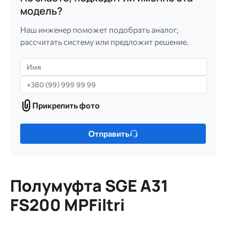
модель?
Наш инженер поможет подобрать аналог,
рассчитать систему или предложит решение.
Имя
Телефон
Прикрепить фото
Прикрепить
фото
Только
Отправить
один
файл.
Ограничение
256
Полумуфта SGE A31
МБ.
Допустимые
FS200 MPFiltri
типы:
gif