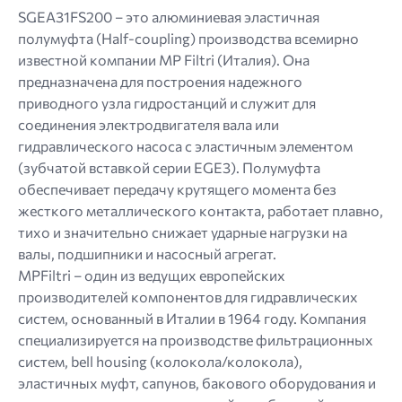
jpg
SGEA31FS200 – это алюминиевая эластичная
jpeg
полумуфта (Half-coupling) производства всемирно
png.
известной компании MP Filtri (Италия). Она
предназначена для построения надежного
приводного узла гидростанций и служит для
соединения электродвигателя вала или
гидравлического насоса с эластичным элементом
(зубчатой ​​вставкой серии EGE3). Полумуфта
обеспечивает передачу крутящего момента без
жесткого металлического контакта, работает плавно,
тихо и значительно снижает ударные нагрузки на
валы, подшипники и насосный агрегат.
MPFiltri – один из ведущих европейских
производителей компонентов для гидравлических
систем, основанный в Италии в 1964 году. Компания
специализируется на производстве фильтрационных
систем, bell housing (колокола/колокола),
эластичных муфт, сапунов, бакового оборудования и