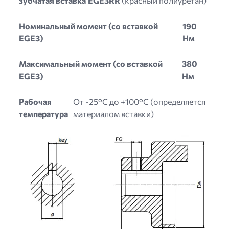
зубчатая вставка
EGE3RR
(красный полиуретан)
Номинальный момент (со вставкой
190
EGE3)
Нм
Максимальный момент (со вставкой
380
EGE3)
Нм
Рабочая
От -25°C до +100°C (определяется
температура
материалом вставки)
Image