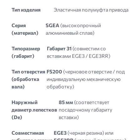
Тип изделия
Эластичная полумуфта привода
Серия
SGEA
(высокопрочный
(материал)
алюминиевый сплав)
Типоразмер
Габарит 31
(совместим со
(габарит)
вставками EGE3 / EGE3RR)
Тип отверстия
FS200
(черновое отверстие / под
(обработка
индивидуальную механическую
вала)
обработку)
Наружный
85 мм
(соответствует
диаметр лепестков
посадочному габариту
(De)
вставки)
Совместимая
EGE3
(черная резина) или