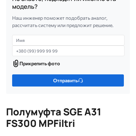
модель?
Наш инженер поможет подобрать аналог,
рассчитать систему или предложит решение.
Имя
Телефон
Прикрепить фото
Прикрепить
фото
Только
Отправить
один
файл.
Ограничение
256
Полумуфта SGE A31
МБ.
Допустимые
FS300 MPFiltri
типы:
gif