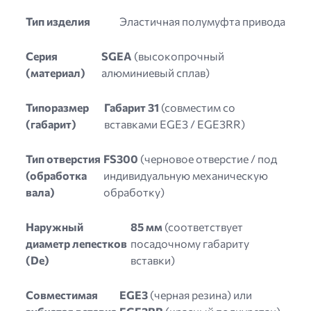
Тип изделия
Эластичная полумуфта привода
Серия
SGEA
(высокопрочный
(материал)
алюминиевый сплав)
Типоразмер
Габарит 31
(совместим со
(габарит)
вставками EGE3 / EGE3RR)
Тип отверстия
FS300
(черновое отверстие / под
(обработка
индивидуальную механическую
вала)
обработку)
Наружный
85 мм
(соответствует
диаметр лепестков
посадочному габариту
(De)
вставки)
Совместимая
EGE3
(черная резина) или