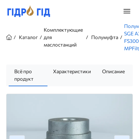
Перейти
к
Главно
основному
меню
содержанию
Строка
Полу
Комплектующие
навигации
SGE A
Каталог
для
Полумуфта
FS300
маслостанций
MPFilt
Всё про
Характеристики
Описание
продукт