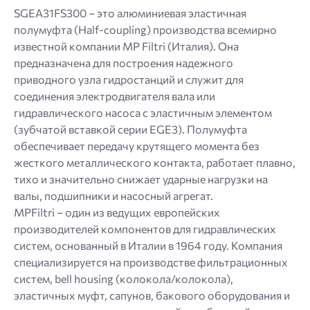
jpg
SGEA31FS300 – это алюминиевая эластичная
jpeg
полумуфта (Half-coupling) производства всемирно
png.
известной компании MP Filtri (Италия). Она
предназначена для построения надежного
приводного узла гидростанций и служит для
соединения электродвигателя вала или
гидравлического насоса с эластичным элементом
(зубчатой ​​вставкой серии EGE3). Полумуфта
обеспечивает передачу крутящего момента без
жесткого металлического контакта, работает плавно,
тихо и значительно снижает ударные нагрузки на
валы, подшипники и насосный агрегат.
MPFiltri – один из ведущих европейских
производителей компонентов для гидравлических
систем, основанный в Италии в 1964 году. Компания
специализируется на производстве фильтрационных
систем, bell housing (колокола/колокола),
эластичных муфт, сапунов, бакового оборудования и