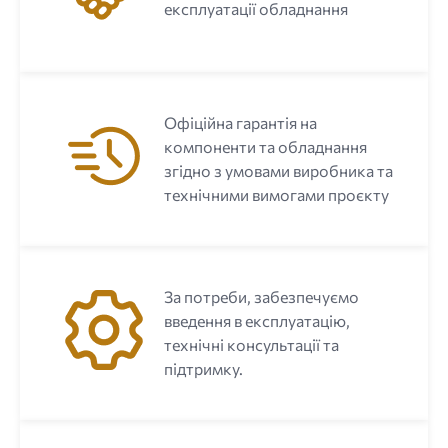
експлуатації обладнання
Офіційна гарантія на
компоненти та обладнання
згідно з умовами виробника та
технічними вимогами проєкту
За потреби, забезпечуємо
введення в експлуатацію,
технічні консультації та
підтримку.