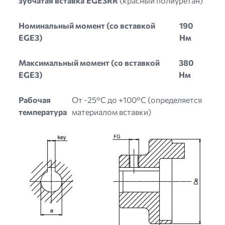
зубчатая вставка
EGE3RR
(красный полиуретан)
Номинальный момент (со вставкой
190
EGE3)
Нм
Максимальный момент (со вставкой
380
EGE3)
Нм
Рабочая
От -25°C до +100°C (определяется
температура
материалом вставки)
Image