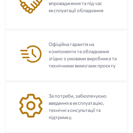
впровадження та під час
експлуатації обладнання
Офіційна гарантія на
компоненти та обладнання
згідно з умовами виробника та
технічними вимогами проєкту
За потреби, забезпечуємо
введення в експлуатацію,
технічні консультації та
підтримку.