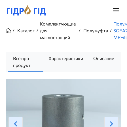
Перейти
к
Главно
основному
меню
содержанию
Строка
Комплектующие
Полу
навигации
Каталог
для
Полумуфта
SGEA
маслостанций
MPFilt
Всё про
Характеристики
Описание
продукт