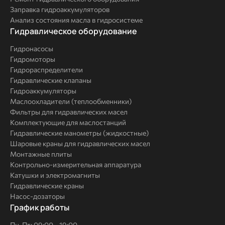
Заправка гидроаккумуляторов
Анализ состояния масла в гидросистеме
Комплексные
Гидравлическое оборудование
решения
Гидронасосы
Гидромоторы
Гидрораспределители
Гидравлические клапаны
Гидроаккумуляторы
Маслоохладители (теплообменники)
Фильтры для гидравлических масел
Комплектующие для маслостанций
Гидравлические манометры (жидкостные)
Шаровые краны для гидравлических масел
Монтажные плиты
Контрольно-измерительная аппаратура
Катушки и электромагниты
Гидравлические краны
Насос-дозаторы
График работы
Пн-Пт: 09:00 - 19:00