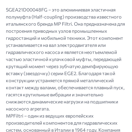
jpeg
SGEA21D00048FG – это алюминиевая эластичная
png.
полумуфта (Half-coupling) производства известного
итальянского бренда MP Filtri. Она предназначена для
построения приводных узлов промышленных
гидростанций и мобильной техники. Этот компонент
устанавливается на вал электродвигателя или
гидравлического насоса и является неотъемлемой
частью эластичной кулачковой муфты, передающей
крутящий момент через зубчатую демпфирующую
вставку (звездочку) серии EGE2. Благодаря такой
конструкции устраняется прямой металлический
контакт между валами, обеспечивается плавный пуск,
гасятся крутильные вибрации и значительно
снижаются динамические нагрузки на подшипники
насосного агрегата.
MPFiltri – один из ведущих европейских
производителей компонентов для гидравлических
систем, основанный в Италии в 1964 году. Компания