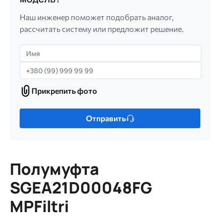
Наш инженер поможет подобрать аналог,
рассчитать систему или предложит решение.
Имя
Телефон
Прикрепить фото
Прикрепить
фото
Только
Отправить
один
файл.
Ограничение
256
Полумуфта
МБ.
Допустимые
SGEA21D00048FG
типы:
MPFiltri
gif
jpg