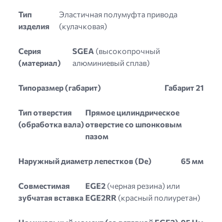
Тип
Эластичная полумуфта привода
изделия
(кулачковая)
Серия
SGEA
(высокопрочный
(материал)
алюминиевый сплав)
Типоразмер (габарит)
Габарит 21
Тип отверстия
Прямое цилиндрическое
(обработка вала)
отверстие со шпонковым
пазом
Наружный диаметр лепестков (De)
65 мм
Совместимая
EGE2
(черная резина) или
зубчатая вставка
EGE2RR
(красный полиуретан)