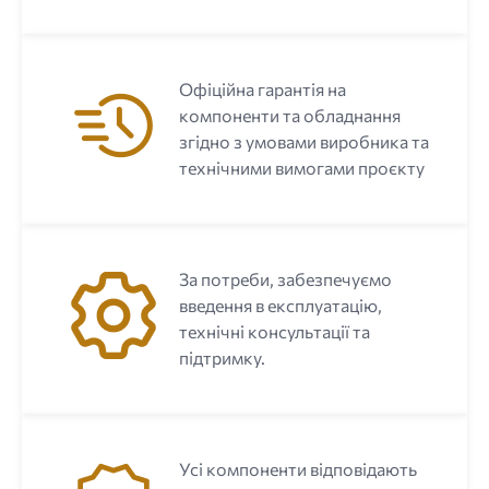
Офіційна гарантія на
компоненти та обладнання
згідно з умовами виробника та
технічними вимогами проєкту
За потреби, забезпечуємо
введення в експлуатацію,
технічні консультації та
підтримку.
Усі компоненти відповідають