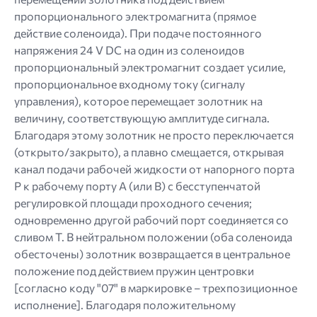
пропорционального электромагнита (прямое
действие соленоида). При подаче постоянного
напряжения 24 V DC на один из соленоидов
пропорциональный электромагнит создает усилие,
пропорциональное входному току (сигналу
управления), которое перемещает золотник на
величину, соответствующую амплитуде сигнала.
Благодаря этому золотник не просто переключается
(открыто/закрыто), а плавно смещается, открывая
канал подачи рабочей жидкости от напорного порта
P к рабочему порту A (или B) с бесступенчатой ​​
регулировкой площади проходного сечения;
одновременно другой рабочий порт соединяется со
сливом T. В нейтральном положении (оба соленоида
обесточены) золотник возвращается в центральное
положение под действием пружин центровки
[согласно коду "07" в маркировке – трехпозиционное
исполнение]. Благодаря положительному