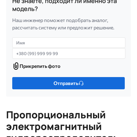
Не знаете, подходит ли именно эта
модель?
Наш инженер поможет подобрать аналог,
рассчитать систему или предложит решение.
Имя
Телефон
Прикрепить фото
Прикрепить
фото
Только
Отправить
один
файл.
Ограничение
256
Пропорциональный
МБ.
Допустимые
электромагнитный
типы:
gif