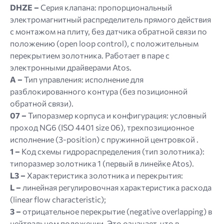
DHZE –
Серия клапана: пропорциональный
электромагнитный распределитель прямого действия
с монтажом на плиту, без датчика обратной связи по
положению (open loop control), с положительным
перекрытием золотника. Работает в паре с
электронными драйверами Atos.
A –
Тип управления: исполнение для
разблокированного контура (без позиционной
обратной связи).
07 –
Типоразмер корпуса и конфигурация: условный
проход NG6 (ISO 4401 size 06), трехпозиционное
исполнение (3-position) с пружинной центровкой .
1 –
Код схемы гидрораспределения (тип золотника):
типоразмер золотника 1 (первый в линейке Atos).
L3 –
Характеристика золотника и перекрытия:
L –
линейная регулировочная характеристика расхода
(linear flow characteristic);
3 –
отрицательное перекрытие (negative overlapping) в
нейтральном положении. Это означает, что в