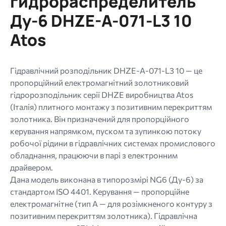
гидрораспределитель
jpg
Ду-6 DHZE-A-071-L3 10
jpeg
Atos
png.
Гідравлічний розподільник DHZE-A-071-L3 10 — це
пропорційний електромагнітний золотниковий
гідророзподільник серії DHZE виробництва Atos
(Італія) плитного монтажу з позитивним перекриттям
золотника. Він призначений для пропорційного
керування напрямком, пуском та зупинкою потоку
робочої рідини в гідравлічних системах промислового
обладнання, працюючи в парі з електронним
драйвером.
Дана модель виконана в типорозмірі NG6 (Ду-6) за
стандартом ISO 4401. Керування — пропорційне
електромагнітне (тип А — для розімкненого контуру з
позитивним перекриттям золотника). Гідравлічна