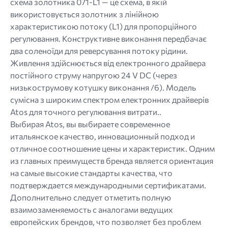
схема золотника 071-L1 — це схема, в якій
використовується золотник з лінійною
характеристикою потоку (L1) для пропорційного
регулювання. Конструктивне виконання передбачає
два соленоїди для реверсування потоку рідини.
Живлення здійснюється від електронного драйвера
постійного струму напругою 24 V DC (через
низькострумову котушку виконання /6). Модель
сумісна з широким спектром електронних драйверів
Atos для точного регулювання витрати..
Выбирая Atos, вы выбираете современное
итальянское качество, инновационный подход и
отличное соотношение цены и характеристик. Одним
из главных преимуществ бренда является ориентация
на самые высокие стандарты качества, что
подтверждается международными сертификатами.
Дополнительно следует отметить полную
взаимозаменяемость с аналогами ведущих
европейских брендов, что позволяет без проблем