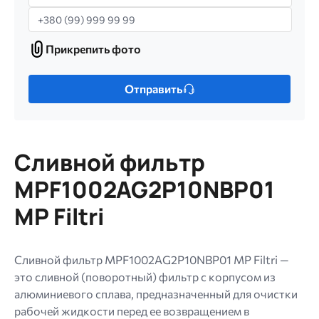
Телефон
Прикрепить фото
Прикрепить
фото
Только
Отправить
один
файл.
Ограничение
256
Сливной фильтр
МБ.
Допустимые
MPF1002AG2P10NBP01
типы:
MP Filtri
gif
jpg
jpeg
Сливной фильтр MPF1002AG2P10NBP01 MP Filtri —
png.
это сливной (поворотный) фильтр с корпусом из
алюминиевого сплава, предназначенный для очистки
рабочей жидкости перед ее возвращением в