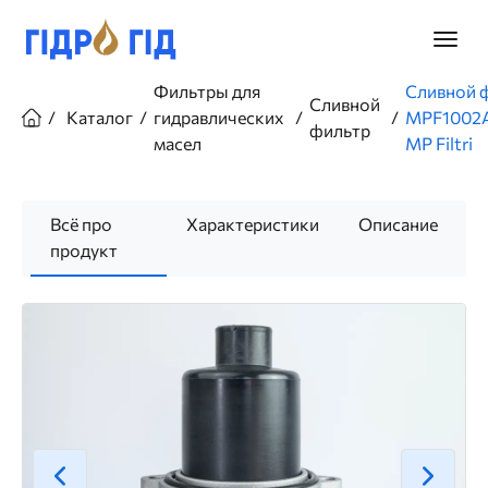
Перейти
к
Главно
основному
меню
содержанию
Строка
Фильтры для
Сливной 
Сливной
навигации
Каталог
гидравлических
MPF1002
фильтр
масел
MP Filtri
Всё про
Характеристики
Описание
продукт