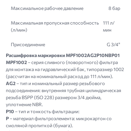
Максимальное рабочее давление
8 бар
Максимальная пропускная способность
111 л/
(л/мин)
мин
Присоединение
G 3/4"
Расшифровка маркировки MPF1002AG2P10NBP01
MPF1002
– серия сливного (поворотного) фильтра
для монтажа на гидравлический бак, типоразмер 1002
(рассчитан на номинальный расход до 111 л/мин).
AG2
– тип и номинальный размер резьбового
подсоединения: внутренняя трубная цилиндрическая
резьба BSPP (ISO 228) размером 3/4 дюйма,
уплотнение NBR.
P10
– тип и тонкость фильтрации:
P
– материал фильтроэлемента: микрокартон со
смоляной пропиткой (бумага).