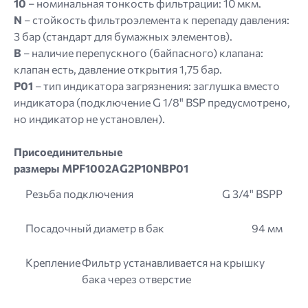
10
– номинальная тонкость фильтрации: 10 мкм.
N
– стойкость фильтроэлемента к перепаду давления:
3 бар (стандарт для бумажных элементов).
B
– наличие перепускного (байпасного) клапана:
клапан есть, давление открытия 1,75 бар.
P01
– тип индикатора загрязнения: заглушка вместо
индикатора (подключение G 1/8" BSP предусмотрено,
но индикатор не установлен).
Присоединительные
размеры MPF1002AG2P10NBP01
Резьба подключения
G 3/4" BSPP
Посадочный диаметр в бак
94 мм
Крепление
Фильтр устанавливается на крышку
бака через отверстие