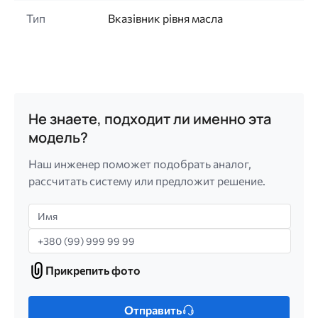
Тип
Вказівник рівня масла
Не знаете, подходит ли именно эта
модель?
Наш инженер поможет подобрать аналог,
рассчитать систему или предложит решение.
Имя
Телефон
Прикрепить фото
Прикрепить
фото
Только
Отправить
один