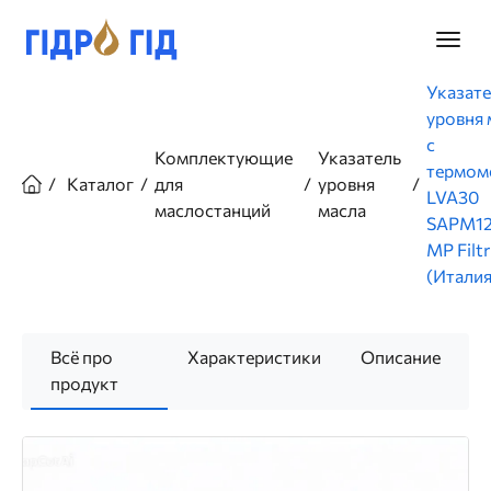
Перейти
к
Главно
основному
меню
содержанию
Строка
Указат
навигации
уровня 
с
Комплектующие
Указатель
термом
Каталог
для
уровня
LVA30
маслостанций
масла
SAPM12
MP Filtr
(Италия
Всё про
Характеристики
Описание
продукт