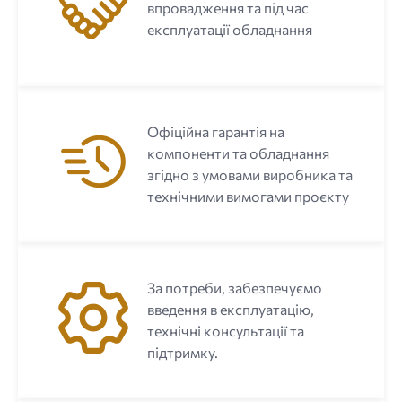
впровадження та під час
експлуатації обладнання
Офіційна гарантія на
компоненти та обладнання
згідно з умовами виробника та
технічними вимогами проєкту
За потреби, забезпечуємо
введення в експлуатацію,
технічні консультації та
підтримку.