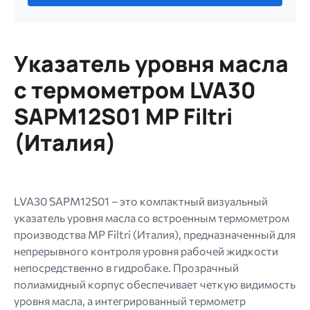
файл.
Ограничение
256
Указатель уровня масла
МБ.
Допустимые
с термометром LVA30
типы:
SAPM12S01 MP Filtri
gif
jpg
(Италия)
jpeg
png.
LVA30 SAPM12S01 – это компактный визуальный
указатель уровня масла со встроенным термометром
производства MP Filtri (Италия), предназначенный для
непрерывного контроля уровня рабочей жидкости
непосредственно в гидробаке. Прозрачный
полиамидный корпус обеспечивает четкую видимость
уровня масла, а интегрированный термометр