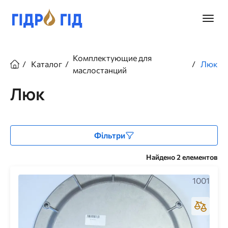
Перейти
к
Главно
основному
меню
содержанию
Строка
Комплектующие для
Каталог
Люк
навигации
маслостанций
Люк
Фільтри
Найдено 2 елементов
1001