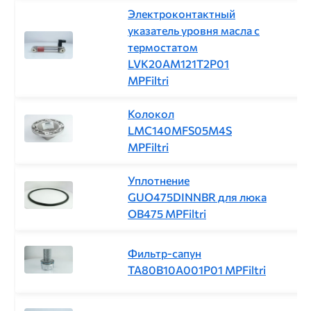
Электроконтактный
указатель уровня масла с
термостатом
LVK20AM121T2P01
MPFiltri
Колокол
LMC140MFS05M4S
MPFiltri
Уплотнение
GUO475DINNBR для люка
OB475 MPFiltri
Фильтр-сапун
TA80B10A001P01 MPFiltri