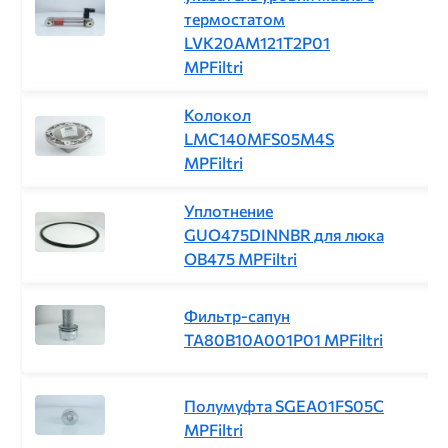
термостатом
LVK20AM121T2P01
MPFiltri
Колокол
LMC140MFS05M4S
MPFiltri
Уплотнение
GUO475DINNBR для люка
OB475 MPFiltri
Фильтр-сапун
TA80B10A001P01 MPFiltri
Полумуфта SGEA01FS05C
MPFiltri