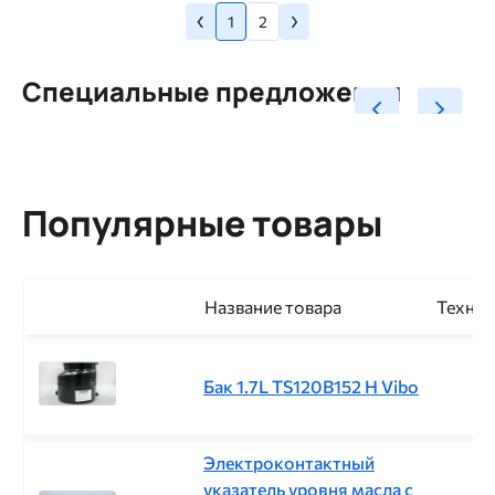
Предыдущая
Следующая
‹
›
Нумерация
Страница
Страница
страница
1
2
страница
страниц
Специальные предложения
Популярные товары
Название товара
Технич
Бак 1.7L TS120B152 H Vibo
Электроконтактный
указатель уровня масла с