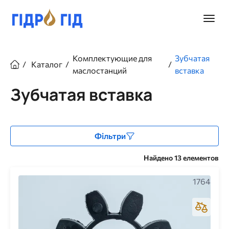
Перейти
к
Главно
основному
меню
содержанию
Строка
Комплектующие для
Зубчатая
Каталог
навигации
маслостанций
вставка
Зубчатая вставка
Фільтри
Найдено 13 елементов
1764