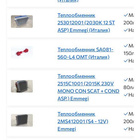
Теплообменник
Макс
253012001 (2030K 12 ST
200л/
ASP) Emmegi (Италия)
Нап
Макс
Теплообменник SA081-
150л/м
560-L4 ОМТ (Италия)
Нап
Теплообменник
Макс
2515C1001 (2015K 230V
80л/м
MONO CON SCAT + COND
Нап
ASP.) Emmegi
Теплообменник
Макс
2MS412001 (S4 - 12V)
200л/
Emmegi
Нап