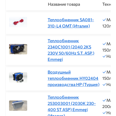
Название товара
Технич
Теплообменник SA081-
Макс
310-L4 ОМТ (Италия)
120л/м
Теплообменник
Макс
2340C1001 (2040 2KS
150л/м
230V 50/60Hz S.T. ASP.)
Нап
Emmegi
Воздушный
Макс
теплообменник HY02404
150л/м
производства HP (Турция)
Нап
Теплообменник
Макс
253003001 (2030K 230-
200л/
400 ST ASP) Emmegi
Нап
(Италия)