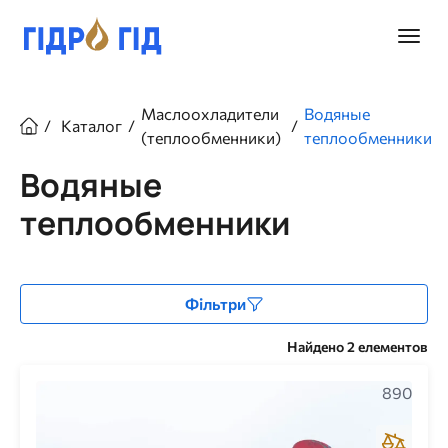
Перейти
к
Главно
основному
меню
содержанию
Строка
Маслоохладители
Водяные
Каталог
навигации
(теплообменники)
теплообменники
Водяные
теплообменники
Фільтри
Найдено 2 елементов
890