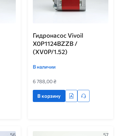
Гидронасос Vivoil
X0P1124BZZB /
(XV0P/1.52)
В наличии
6 788,00 ₴
В корзину
56
57