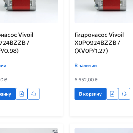
насос Vivoil
Гидронасос Vivoil
724BZZB /
X0P0924BZZB /
/0.98)
(XV0P/1.27)
чии
В наличии
00 ₴
6 652,00 ₴
рзину
В корзину
54