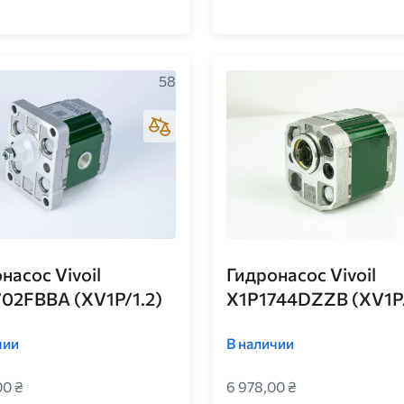
58
насос Vivoil
Гидронасос Vivoil
02FBBA (XV1P/1.2)
X1P1744DZZB (XV1P/
чии
В наличии
00 ₴
6 978,00 ₴