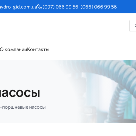
ydro-gid.com.ua
(097) 066 99 56
-
(066) 066 99 56
О компании
Контакты
насосы
о-поршневые насосы