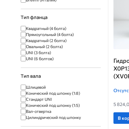
Тип фланца
Квадратный (4 болта)
Прямоугольный (4 болта)
Квадратный (2 болта)
Овальный (2 болта)
UNI (3 болта)
UNI (6 болтов)
Гидро
X0P1
(XV0P
Тип вала
Шлицевой
Отсутс
Конический под шпонку (1:8)
Стандарт UNI
5 824,
Конический под шпонку (1:5)
Вал-отвертка
Цилиндрический под шпонку
В ко