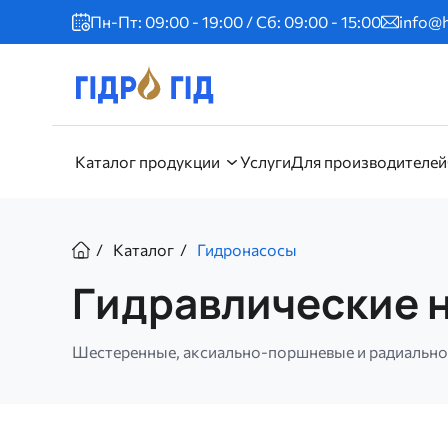
Перейти
Пн-Пт: 09:00 - 19:00 / Сб: 09:00 - 15:00
info@h
к
основному
содержанию
Главное
Каталог продукции
Услуги
Для производителей
меню
Строка
Каталог
Гидронасосы
навигации
Гидравлические 
Шестеренные, аксиально-поршневые и радиальн