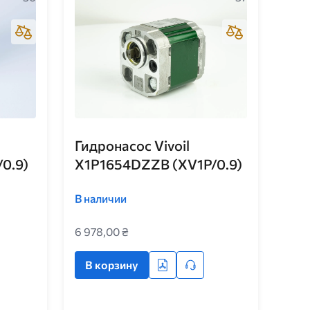
Гидронасос Vivoil
0.9)
X1P1654DZZB (XV1P/0.9)
В наличии
6 978,00 ₴
В корзину