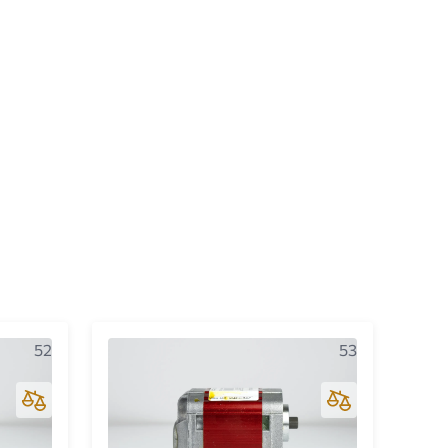
52
53