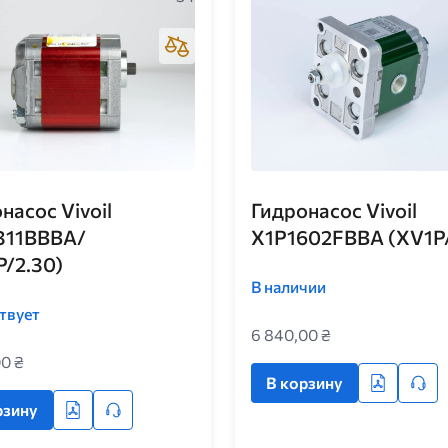
насос Vivoil
Гидронасос Vivoil
311BBBA/
X1P1602FBBA (XV1P/
/2.30)
В наличии
твует
6 840,00 ₴
00 ₴
В корзину
рзину