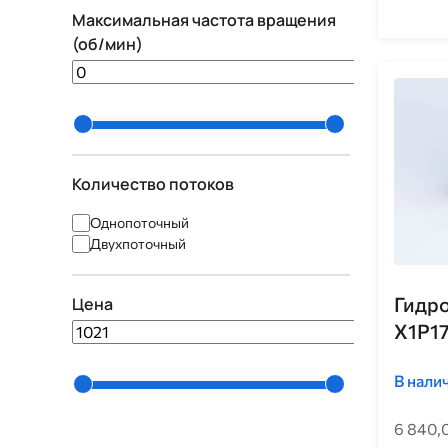
Максимальная частота вращения
(об/мин)
0
133
Количество потоков
Однопоточный
Двухпоточный
Гидро
Цена
X1P17
1021
356765
В нали
6 840,