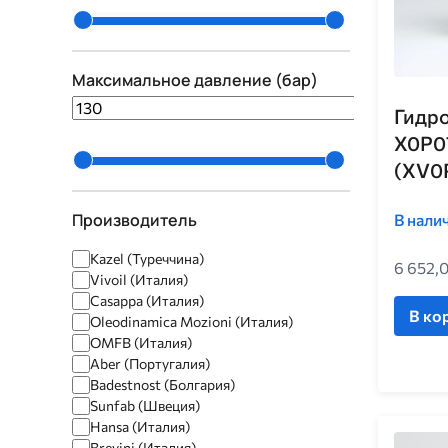
Наличие
Страна производства
Максимальное давление (бар)
130
1500
Гидро
Наявний
Италия
X0P0
Відсутній
Турция
Португалия
(XV0P
Швеция
Производитель
В нали
Kazel (Туреччина)
6 652,
Vivoil (Италия)
Casappa (Италия)
В ко
Oleodinamica Mozioni (Италия)
OMFB (Италия)
Aber (Португалия)
Badestnost (Болгария)
Sunfab (Швеция)
Hansa (Италия)
Brevini (Италия)