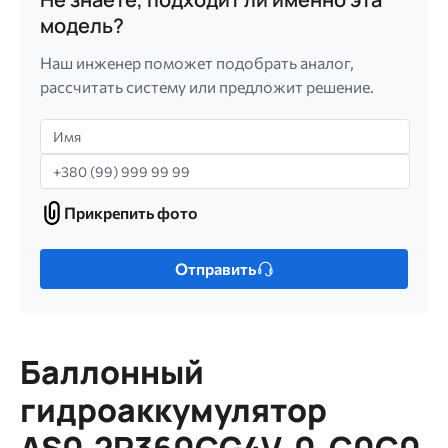
модель?
Наш инженер поможет подобрать аналог,
рассчитать систему или предложит решение.
Имя
Телефон
Прикрепить фото
Прикрепить
фото
Только
Отправить
один
файл.
Ограничение
256
Баллонный
МБ.
Допустимые
гидроаккумулятор
типы:
gif