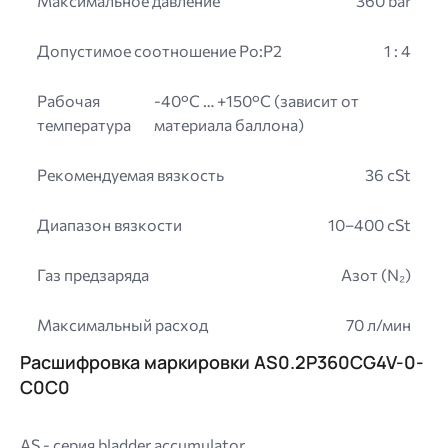
Максимальное давление
360 bar
Допустимое соотношение Po:P2
1 : 4
Рабочая
-40°C … +150°C (зависит от
температура
материала баллона)
Рекомендуемая вязкость
36 cSt
Диапазон вязкости
10–400 cSt
Газ предзаряда
Азот (N₂)
Максимальный расход
70 л/мин
Расшифровка маркировки AS0.2P360CG4V-0-
C0C0
AS - серия bladder accumulator