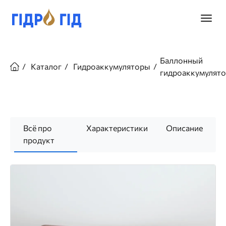
Перейти
к
Главно
основному
меню
содержанию
Строка
навигации
Баллонный
Каталог
Гидроаккумуляторы
гидроаккумулят
Всё про
Характеристики
Описание
продукт