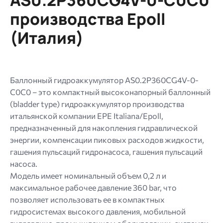
AS0.2P360CG4V-0-C0C0
jpg
производства Epoll
jpeg
(Италия)
png.
Баллонный гидроаккумулятор AS0.2P360CG4V-0-
C0C0 – это компактный высоконапорный баллонный
(bladder type) гидроаккумулятор производства
итальянской компании EPE Italiana/Epoll,
предназначенный для накопления гидравлической
энергии, компенсации пиковых расходов жидкости,
гашения пульсаций гидронасоса, гашения пульсаций
насоса.
Модель имеет номинальный объем 0,2 л и
максимальное рабочее давление 360 bar, что
позволяет использовать ее в компактных
гидросистемах высокого давления, мобильной