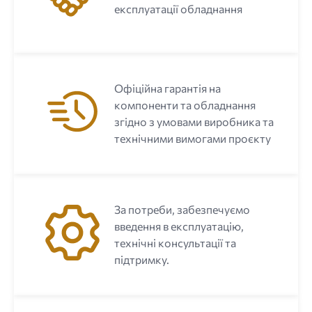
експлуатації обладнання
Офіційна гарантія на
компоненти та обладнання
згідно з умовами виробника та
технічними вимогами проєкту
За потреби, забезпечуємо
введення в експлуатацію,
технічні консультації та
підтримку.