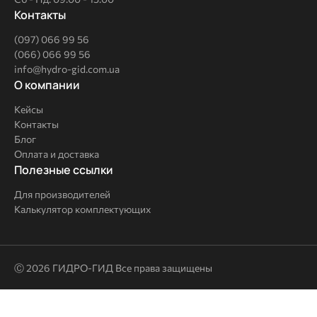
Контакты
(097) 066 99 56
(066) 066 99 56
info@hydro-gid.com.ua
О
О компании
компании
Кейсы
Контакты
Блог
Оплата и доставка
Полезные
Полезные ссылки
ссылки
Для производителей
Калькулятор комплектующих
Ⓒ 2026 ГИДРО-ГИД Все права защищены