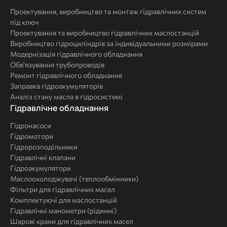
Проектування, виробництво та монтаж гідравлічних систем
під ключ
Проектування та виробництво гідравлічних маслостанцій
Виробництво гідроциліндрів за індивідуальними розмірами
Модернізація гідравлічного обладнання
Обв'язування трубопроводів
Ремонт гідравлічного обладнання
Заправка гідроакумуляторів
Аналіз стану масла в гідросистемі
Комплексні
Гідравлічне обладнання
рішення
Гідронасоси
Гідромотори
Гідророзподільники
Гідравлічні клапани
Гідроакумулятори
Маслоохолоджувачі (теплообмінники)
Фільтри для гідравлічних масел
Комплектуючі для маслостанцій
Гідравлічні манометри (рідинні)
Шарові крани для гідравлічних масел