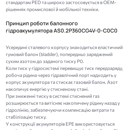
стандартам PED та широко застосовується в OEM-
рішеннях промислової й мобільної техніки.
Принцип роботи балонного
гідроакумулятора AS0.2P360CG4V-0-C0C0
Усередині сталевого корпусу знаходиться еластичний
гумовий балон (bladder), попередньо заряджений
сухим азотом до заданого тиску P0.
Коли тиск у гідросистемі перевищує тиск передзаряду,
робоча рідина через гідравлічний порт надходить у
корпус акумулятора та стискає газовий балон. Азот
накопичує енергію у стисненому стані.
При зниженні тиску в системі стиснений газ
розширюється та витісняє накопичену рідину назад у
гідролінію, забезпечуючи компенсацію витрати та
стабілізацію тиску.
У конструкції акумуляторів EPE використовується