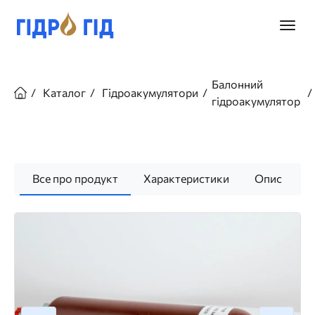
Перейти
до
Головн
основного
меню
вмісту
Рядок
навіґації
Балонний
Каталог
Гідроакумулятори
гідроакумулятор
Все про продукт
Характеристики
Опис