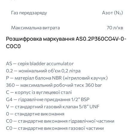
Газ передзаряду
Азот (N₂)
Максимальна витрата
70 л/хв
Розшифровка маркування AS0.2P360CG4V-0-
C0C0
AS — серія bladder accumulator
0.2 — номінальний об’єм 0,2 літра
P — матеріал балона NBR (нітриловий каучук)
360 — максимальний робочий тиск 360 bar
C — корпус із вуглецевої сталі
G4 — гідравлічне приєднання 1/2” BSP
V — стандартний газовий клапан 5/8” UNF
0 — стандартне виконання
C0 — стандартне виконання гідравлічної частини
C0 — стандартне виконання газової частини