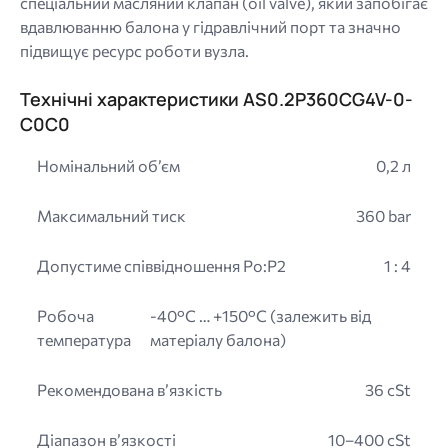
спеціальний масляний клапан (oil valve), який запобігає
вдавлюванню балона у гідравлічний порт та значно
підвищує ресурс роботи вузла.
Технічні характеристики AS0.2P360CG4V-0-
C0C0
Номінальний об’єм
0,2 л
Максимальний тиск
360 bar
Допустиме співвідношення Po:P2
1 : 4
Робоча
-40°C … +150°C (залежить від
температура
матеріалу балона)
Рекомендована в’язкість
36 cSt
Діапазон в’язкості
10–400 cSt