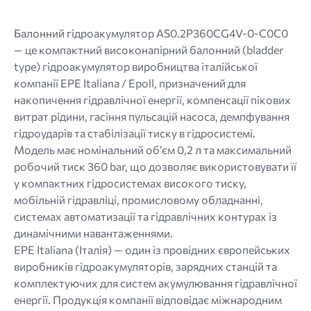
Балонний гідроакумулятор AS0.2P360CG4V-0-C0C0
— це компактний високонапірний балонний (bladder
type) гідроакумулятор виробництва італійської
компанії EPE Italiana / Epoll, призначений для
накопичення гідравлічної енергії, компенсації пікових
витрат рідини, гасіння пульсацій насоса, демпфування
гідроударів та стабілізації тиску в гідросистемі.
Модель має номінальний об’єм 0,2 л та максимальний
робочий тиск 360 bar, що дозволяє використовувати її
у компактних гідросистемах високого тиску,
мобільній гідравліці, промисловому обладнанні,
системах автоматизації та гідравлічних контурах із
динамічними навантаженнями.
EPE Italiana (Італія) — один із провідних європейських
виробників гідроакумуляторів, зарядних станцій та
комплектуючих для систем акумулювання гідравлічної
енергії. Продукція компанії відповідає міжнародним