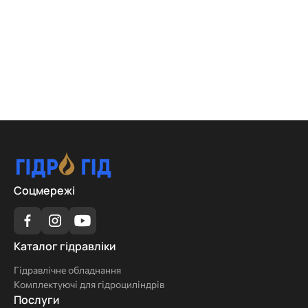
Соцмережі
Каталог
Каталог гідравліки
гідравліки
Гідравлічне обладнання
Комплектуючі для гідроциліндрів
Послуги
Послуги